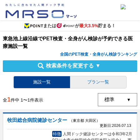
または
が
最大3.5%
貯まる！
東急池上線沿線
で
PET検査・全身がん検診
が予約できる
医
療施設
一覧
全国のPET検査・全身がん検診ランキング
検索条件を変更する
▼
施設一覧
プラン一覧
1
全
件中
1
〜
1
件表示
牧田総合病院健診センター
（東京都 大田区）
更新日:
2026.07.13
特徴
人間ドック健診センターは令和3年2月