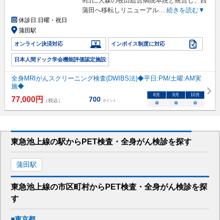
9日に大森の牧田総合病院本院と統合し、西
蒲田へ移転しリニューアル
...
続きを読む▼
休診日:
日曜・祝日
蒲田駅
オンライン決済対応
インボイス制度に対応
日本人間ドック学会機能評価認定施設
全身MRIがんスクリーニング検査(DWIBS法)◆平日:PM/土曜:AM実
施◆
8
月
9
月
10
月
77,000
円
700
（税込）
ポイント
○
○
○
東急池上線
の駅から
PET検査・全身がん検診を
探す
蒲田
駅
東急池上線
の市区町村から
PET検査・全身がん検診を
探
す
■
東京都