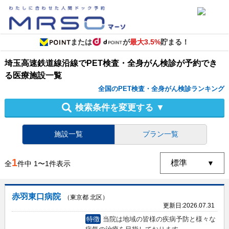
または
が
最大3.5%
貯まる！
埼玉高速鉄道線沿線
で
PET検査・全身がん検診
が予約でき
る
医療施設
一覧
全国のPET検査・全身がん検診ランキング
検索条件を変更する
▼
施設一覧
プラン一覧
1
全
件中
1
〜
1
件表示
赤羽東口病院
（東京都 北区）
更新日:
2026.07.31
特徴
当院は地域の皆様の疾病予防と様々な