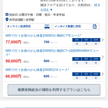
病気の治療を目指しております。
健診フロアを設けており、比較的ゆ
...
続き
を読む▼
休診日:
土曜日午後・日曜・祝日・年末年始
赤羽岩淵駅 / 赤羽駅
オンライン決済対応
インボイス制度に対応
MRIで行う全身のがん検査(DWIBS)+胸部CT*Bコース*
8
月
9
月
10
月
77,000
円
700
（税込）
ポイント
○
○
○
MRIで行う全身のがん検査(DWIBS)+胸部CT+頭部MRI/MRA*Cコー
ス*
8
月
9
月
10
月
99,000
円
900
（税込）
ポイント
○
○
○
MRIで行う全身のがん検査(DWIBS)*Aコース*
8
月
9
月
10
月
66,000
円
600
（税込）
ポイント
○
○
○
健康保険組合の補助を利用するプランはこちら