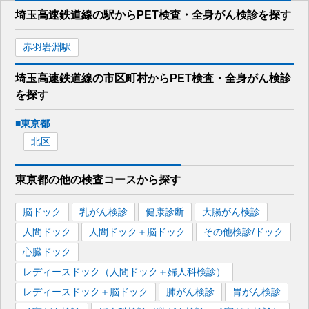
埼玉高速鉄道線
の駅から
PET検査・全身がん検診を
探す
赤羽岩淵
駅
埼玉高速鉄道線
の市区町村から
PET検査・全身がん検診
を
探す
■
東京都
北区
東京都
の
他の
検査コースから探す
脳ドック
乳がん検診
健康診断
大腸がん検診
人間ドック
人間ドック＋脳ドック
その他検診/ドック
心臓ドック
レディースドック（人間ドック＋婦人科検診）
レディースドック＋脳ドック
肺がん検診
胃がん検診