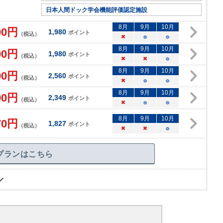
日本人間ドック学会機能評価認定施設
8
月
9
月
10
月
00
円
1,980
ポイント
（税込）
×
○
○
8
月
9
月
10
月
00
円
1,980
ポイント
（税込）
×
×
○
8
月
9
月
10
月
00
円
2,560
ポイント
（税込）
×
○
○
8
月
9
月
10
月
90
円
2,349
ポイント
（税込）
×
○
○
8
月
9
月
10
月
70
円
1,827
ポイント
（税込）
×
×
○
プランはこちら