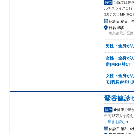
特徴
当院では体内
ルチスライスCT
3.0テスラMRIを
休診日:
祝日 
日暮里駅
東京都荒川区西
男性・全身がん検
女性・全身がん検
房)MRI+肺CT
女性・全身がん検
モ(乳房)MRI+
鶯谷健診
特徴
◆健康で豊
年間
13万人を超
...
続きを読む▼
休診日:
第2・