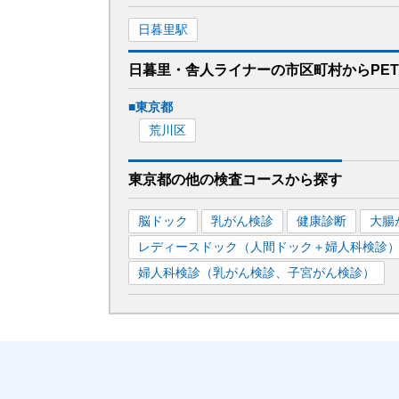
日暮里
駅
日暮里・舎人ライナー
の市区町村から
PE
■
東京都
荒川区
東京都
の
他の
検査コースから探す
脳ドック
乳がん検診
健康診断
大腸
レディースドック（人間ドック＋婦人科検診
婦人科検診（乳がん検診、子宮がん検診）