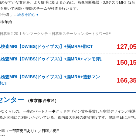
のかすかな変化を、より鮮明に捉えるために、画像診断機器（3.0テスラMRI（2台
）を用いて医師・技師のチームが検査を行います。
2台完備し
...
続きを読む▼
年末年始
日暮里2-20-1 サンマークシティ日暮里ステーションポートタワー5F
127,0
査MRI【DWIBS(ドゥイブス)】+脳MRA+肺CT
査MRI【DWIBS(ドゥイブス)】+脳MRA+マンモ(乳
150,1
査MRI【DWIBS(ドゥイブス)】+脳MRA+造影マン
166,3
肺CT
センター
（東京都 台東区）
かなくらしの、一生のパートナー◆グッドデザイン賞を受賞した空間デザインと接遇
えるお客様にご利用いただいている、都内最大規模の健診施設です。健診当日にお申
4土曜（一部変更日あり）／日曜／祝日