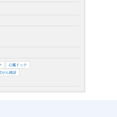
ク
心臓ドック
宮がん検診