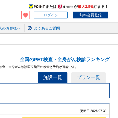
または
が
最大3.5%
貯まる！
ログイン
無料会員登録
人のお客様へ
よくあるご質問
全国のPET検査・全身がん検診ランキング
T検査・全身がん検診医療施設の検索と予約が可能です。
施設一覧
プラン一覧
更新日:
2026.07.31