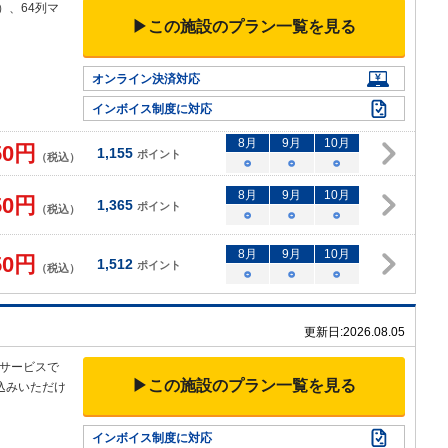
）、64
列マ
▶この施設のプラン一覧を見る
オンライン決済対応
インボイス制度に対応
8
月
9
月
10
月
50
円
1,155
ポイント
（税込）
○
○
○
8
月
9
月
10
月
50
円
1,365
ポイント
（税込）
○
○
○
8
月
9
月
10
月
50
円
1,512
ポイント
（税込）
○
○
○
更新日:
2026.08.05
サービスで
▶この施設のプラン一覧を見る
込みいただけ
インボイス制度に対応