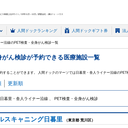
ス検索上位3サイト／22年11月～12月／調査会社：(株)ドゥ・ハウス
人間ドック
ランキング
人間ドックギフト券
法
ー沿線のPET検査・全身がん検診一覧
身がん検診
が予約できる
医療施設
一覧
予約することができます。 人間ドックのマーソでは日暮里・舎人ライナー沿線のPE
順
更新順
日暮里・舎人ライナー沿線 、 PET検査・全身がん検診
ルスキャニング日暮里
（東京都 荒川区）