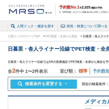
予約数No.1
2,025
※
施設の予約
※「年間予約数」のヒアリング調査 個人向け人間ドック予約サービ
人間ドック・健診を探す
病気・検査
について
調べる
人間ドックのマーソTOP
PET検査・全身がん検診
日暮里・舎人ライナ
日暮里・舎人ライナー沿線
で
PET検査・全
日暮里・舎人ライナー沿線では2件の医療施設でPET検査・全身がん検診を
2
並び順：
標準
予約数
全
件中
1
〜
2
件表示
検索条件を変更する
現在の検索条件：
▼
メディカ