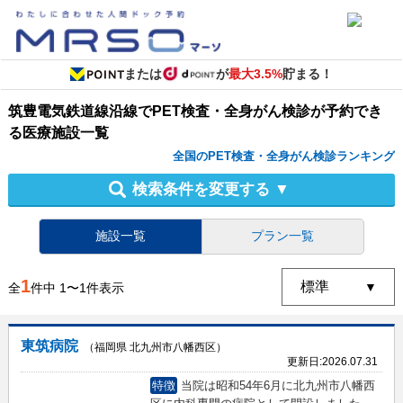
または
が
最大3.5%
貯まる！
筑豊電気鉄道線沿線
で
PET検査・全身がん検診
が予約でき
る
医療施設
一覧
全国のPET検査・全身がん検診ランキング
検索条件を変更する
▼
施設一覧
プラン一覧
1
全
件中
1
〜
1
件表示
東筑病院
（福岡県 北九州市八幡西区）
更新日:
2026.07.31
特徴
当院は昭和54年6月に北九州市八幡西