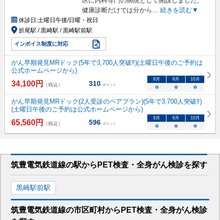
区に内科専門の病院として開設しました。
健康診断だけでは分から
...
続きを読む▼
休診日:
土曜日午後/日曜・祝日
折尾駅 / 黒崎駅 / 黒崎駅前駅
インボイス制度に対応
がん早期発見MRドック(5年で3,700人突破‼)(土曜日午後のご予約は
公式ホームページから)
8
月
9
月
10
月
34,100
円
310
（税込）
ポイント
○
○
○
がん早期発見MRドック(2人受診のペアプラン)(5年で3,700人突破‼)
(土曜日午後のご予約は公式ホームページから)
8
月
9
月
10
月
65,560
円
596
（税込）
ポイント
○
○
○
筑豊電気鉄道線
の駅から
PET検査・全身がん検診を
探す
黒崎駅前
駅
筑豊電気鉄道線
の市区町村から
PET検査・全身がん検診