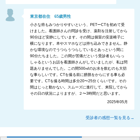
東京都
在住
65
歳
男性
小さな癌もみつかりやすいという、PETーCTを初めて受
けました。看護師さんの問診を受け、薬剤を注射してから
90分ほど安静にしています。その間は個室の安楽椅子に
横になります。本やスマホなどは持ち込みできません。静
かな環境なのでうつらうつらしているとあっという間に
90分たちました。この間が苦痛だという受診者もいらっ
しゃるというお話を看護師さんがしていましたが、私は問
題ありませんでした。この間500㎖のお水を飲むのも大切
な事らしいです。CTを撮る前に膀胱をからにする事も必
要です。CTを撮る時間は多分20〜25分くらいです。その
間はじっと動かない。スムーズに進行して、来院してから
その日の状況によりますが、２〜3時間だと思います。
2025年05月
受診者の感想一覧を見る→