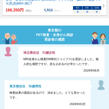
モ(乳房)MRI+肺CT
8
月
9
月
10
月
166,350
円
1,512
（税込）
ポイント
○
○
○
東京都
の
PET検査・全身がん検診
受診者の感想
埼玉県
在住
53
歳
女性
MRI全身がん検査DWIBS(ドゥイブス)を受診しました。個
人的な感想ですが、息を止めるのが辛かったです。
2026年06月
東京都
在住
56
歳
男性
検査結果の面談があるので、決めました。とても良かった
です。
2026年03月