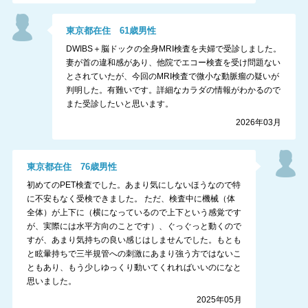
東京都
在住
61
歳
男性
DWIBS＋脳ドックの全身MRI検査を夫婦で受診しました。
妻が首の違和感があり、他院でエコー検査を受け問題ない
とされていたが、今回のMRI検査で微小な動脈瘤の疑いが
判明した。有難いです。詳細なカラダの情報がわかるので
また受診したいと思います。
2026年03月
東京都
在住
76
歳
男性
初めてのPET検査でした。あまり気にしないほうなので特
に不安もなく受検できました。 ただ、検査中に機械（体
全体）が上下に（横になっているので上下という感覚です
が、実際には水平方向のことです）、ぐっぐっと動くので
すが、あまり気持ちの良い感じはしませんでした。もとも
と眩暈持ちで三半規管への刺激にあまり強う方ではないこ
ともあり、もう少しゆっくり動いてくれればいいのになと
思いました。
2025年05月