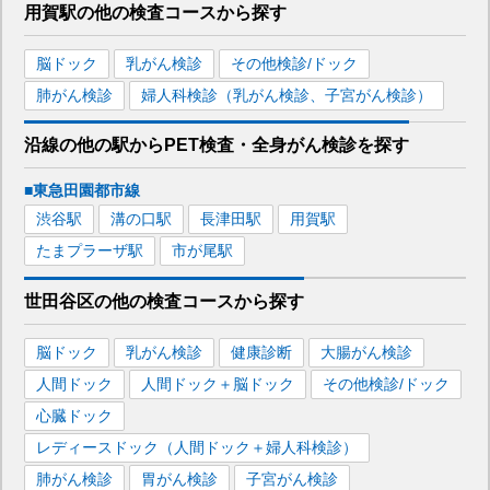
用賀駅
の
他の
検査コースから探す
脳ドック
乳がん検診
その他検診/ドック
肺がん検診
婦人科検診（乳がん検診、子宮がん検診）
沿線の他の駅から
PET検査・全身がん検診を
探す
■東急田園都市線
渋谷
駅
溝の口
駅
長津田
駅
用賀
駅
たまプラーザ
駅
市が尾
駅
世田谷区
の
他の
検査コースから探す
脳ドック
乳がん検診
健康診断
大腸がん検診
人間ドック
人間ドック＋脳ドック
その他検診/ドック
心臓ドック
レディースドック（人間ドック＋婦人科検診）
肺がん検診
胃がん検診
子宮がん検診