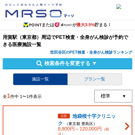
または
が
最大3.5%
貯まる！
用賀駅（東京都）周辺
で
PET検査・全身がん検診
が予約で
きる
医療施設
一覧
世田谷区のPET検査・全身がん検診ランキング
検索条件を変更する
▼
施設一覧
プラン一覧
1
全
件中
1
〜
1
件表示
池袋桜十字クリニッ
広告
ク
（
東京都
豊島区
）
8,800
円～
120,000
円
（税
込）