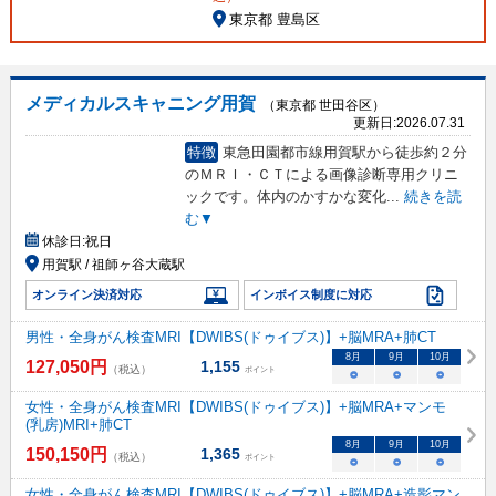
東京都 豊島区
メディカルスキャニング用賀
（東京都 世田谷区）
更新日:
2026.07.31
特徴
東急田園都市線用賀駅から徒歩約２分
のＭＲＩ・ＣＴによる画像診断専用クリニ
ックです。体内のかすかな変化
...
続きを読
む▼
休診日:
祝日
用賀駅 / 祖師ヶ谷大蔵駅
オンライン決済対応
インボイス制度に対応
男性・全身がん検査MRI【DWIBS(ドゥイブス)】+脳MRA+肺CT
8
月
9
月
10
月
127,050
円
1,155
（税込）
ポイント
○
○
○
女性・全身がん検査MRI【DWIBS(ドゥイブス)】+脳MRA+マンモ
(乳房)MRI+肺CT
8
月
9
月
10
月
150,150
円
1,365
（税込）
ポイント
○
○
○
女性・全身がん検査MRI【DWIBS(ドゥイブス)】+脳MRA+造影マン