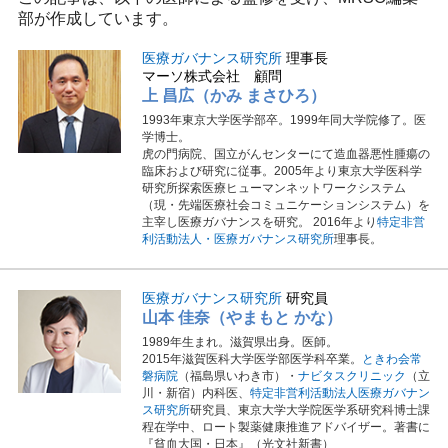
部が作成しています。
医療ガバナンス研究所
理事長
マーソ株式会社 顧問
上 昌広（かみ まさひろ）
1993年東京大学医学部卒。1999年同大学院修了。医
学博士。
虎の門病院、国立がんセンターにて造血器悪性腫瘍の
臨床および研究に従事。2005年より東京大学医科学
研究所探索医療ヒューマンネットワークシステム
（現・先端医療社会コミュニケーションシステム）を
主宰し医療ガバナンスを研究。 2016年より
特定非営
利活動法人・医療ガバナンス研究所
理事長。
医療ガバナンス研究所
研究員
山本 佳奈（やまもと かな）
1989年生まれ。滋賀県出身。医師。
2015年滋賀医科大学医学部医学科卒業。
ときわ会常
磐病院
（福島県いわき市）・
ナビタスクリニック
（立
川・新宿）内科医、
特定非営利活動法人医療ガバナン
ス研究所
研究員、東京大学大学院医学系研究科博士課
程在学中、ロート製薬健康推進アドバイザー。著書に
『貧血大国・日本』（光文社新書）