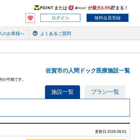
または
が
最大3.5%
貯まる！
ログイン
無料会員登録
人のお客様へ
よくあるご質問
佐賀市の人間ドック医療施設一覧
約が可能です。
施設一覧
プラン一覧
更新日:
2026.08.01