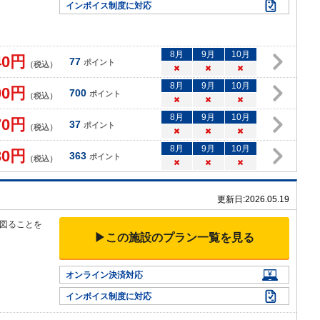
インボイス制度に対応
8
月
9
月
10
月
40
円
77
ポイント
（税込）
×
×
×
8
月
9
月
10
月
00
円
700
ポイント
（税込）
×
×
×
8
月
9
月
10
月
70
円
37
ポイント
（税込）
×
×
×
8
月
9
月
10
月
30
円
363
ポイント
（税込）
×
×
×
更新日:
2026.05.19
図ることを
▶この施設のプラン一覧を見る
オンライン決済対応
インボイス制度に対応