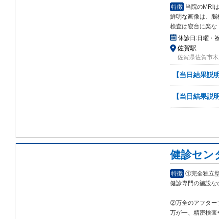
特徴
当院のMRI
鮮明な画像は、脳
検査は寝台に楽な
休診日:
日曜・
佐賀駅
佐賀県佐賀市木原1
【当日結果説
【当日結果説
健診セン
特徴
①完全独立
健診専門の施設な
②万全のアフター
万が一、精密検査