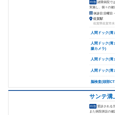
特徴
諸隈病院で
実施
し、個々の健
休診日:
日曜日
佐賀駅
佐賀県佐賀市水ケ
人間ドック(胃
人間ドック(胃
腸カメラ)
人間ドック(胃
人間ドック(胃
脳検査(頭部CT
サンテ溝
特徴
受診される
また病院併設の健