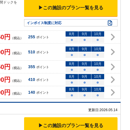
間ドックを
▶この施設のプラン一覧を見る
インボイス制度に対応
8
月
9
月
10
月
50
円
255
ポイント
（税込）
○
○
○
8
月
9
月
10
月
00
円
510
ポイント
（税込）
○
○
○
8
月
9
月
10
月
50
円
355
ポイント
（税込）
○
○
○
8
月
9
月
10
月
00
円
410
ポイント
（税込）
○
○
○
8
月
9
月
10
月
00
円
140
ポイント
（税込）
○
○
○
更新日:
2026.05.14
▶この施設のプラン一覧を見る