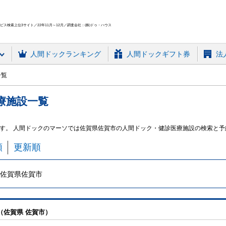
ス検索上位3サイト／22年11月～12月／調査会社：(株)ドゥ・ハウス
人間ドック
ランキング
人間ドックギフト券
法
一覧
療施設
一覧
す。 人間ドックのマーソでは佐賀県佐賀市の人間ドック・健診医療施設の検索と予
順
更新順
佐賀県佐賀市
（佐賀県 佐賀市）