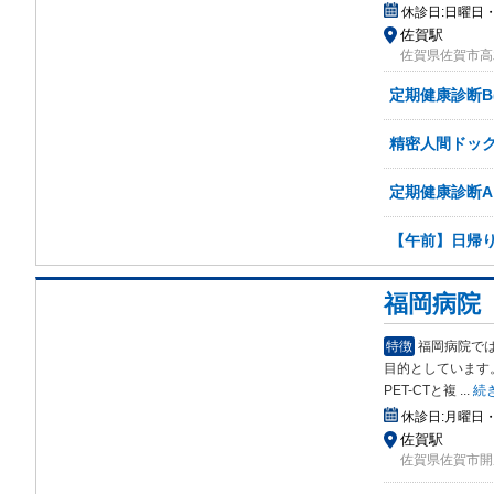
休診日:
日曜日
佐賀駅
佐賀県佐賀市高木
定期健康診断B
精密人間ドック
定期健康診断A
【午前】日帰り
福岡病院
特徴
福岡病院で
目的
としています。
PET-CTと複
...
続
休診日:
月曜日
佐賀駅
佐賀県佐賀市開成6