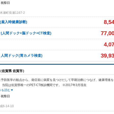
・祝祭日
瀬町長瀬1167-2
8,5
(雇入時健康診断)
77,0
(人間ドック+脳ドック+CT検査)
4,0
39,9
人間ドック(胃カメラ検査)
（佐賀県 佐賀市）
は予防医学の観点から、発症前に病変を見つけだして早期治療につなげ、健康増進を
当院は佐賀県唯一のPET-CT検診機関です。 ※2017年3月現在
きを読む▼
・祝祭日
-14-10