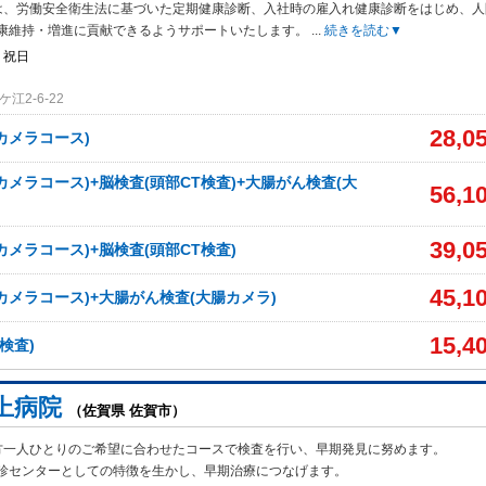
は、労働安全衛生法に基づいた定期健康診断、入社時の雇入れ健康診断をはじめ、人
康維持・増進に貢献できるようサポートいたします。
...
続きを読む▼
・祝日
江2-6-22
28,0
カメラコース)
カメラコース)+脳検査(頭部CT検査)+大腸がん検査(大
56,1
39,0
カメラコース)+脳検査(頭部CT検査)
45,1
カメラコース)+大腸がん検査(大腸カメラ)
15,4
検査)
上病院
（佐賀県 佐賀市）
方一人ひとりのご希望に合わせたコースで検査を行い、早期発見に努めます。
診センターとしての特徴を生かし、早期治療につなげます。