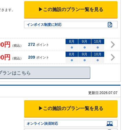
▶この施設のプラン一覧を見る
できます。
インボイス制度に対応
8
月
9
月
10
月
00
円
272
ポイント
（税込）
○
○
○
8
月
9
月
10
月
00
円
209
ポイント
（税込）
○
○
○
プランはこちら
更新日:
2026.07.07
▶この施設のプラン一覧を見る
オンライン決済対応