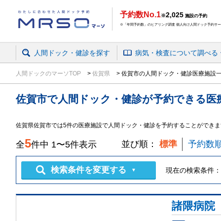
予約数No.1
2,025
※
施設の予約
※「年間予約数」のヒアリング調査 個人向け人間ドック予約サービ
人間ドック・健診を探す
病気・検査
について
調べる
人間ドックのマーソTOP
佐賀県
佐賀市の人間ドック・健診医療施設
佐賀市
で
人間ドック・健診
が予約できる
医
佐賀県佐賀市では5件の医療施設で人間ドック・健診を予約することができま
5
並び順：
標準
予約数
全
件中
1
〜
5
件表示
検索条件を変更する
現在の検索条件：
▼
諸隈病院