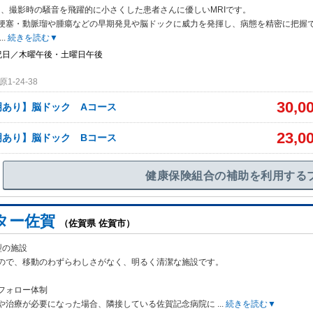
は、撮影時の騒音を飛躍的に小さくした患者さんに優しいMRIです。
梗塞
・動脈瑠や腫瘍などの早期発見や脳ドックに威力を発揮し、病態を精密に把握
...
続きを読む▼
祝日／木曜午後・土曜日午後
-24-38
30,0
明あり】脳ドック Aコース
23,0
明あり】脳ドック Bコース
健康保険組合の補助を利用する
ター佐賀
（佐賀県 佐賀市）
型の施設
ので、移動のわずらわしさがなく、明るく清潔な施設です。
フォロー体制
や治療が必要になった場合、隣接している佐賀記念病院に
...
続きを読む▼