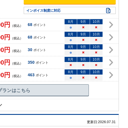
インボイス制度に対応
8
月
9
月
10
月
00
円
68
ポイント
（税込）
○
×
×
8
月
9
月
10
月
00
円
68
ポイント
（税込）
○
×
×
8
月
9
月
10
月
00
円
30
ポイント
（税込）
○
×
×
8
月
9
月
10
月
00
円
350
ポイント
（税込）
×
×
×
8
月
9
月
10
月
00
円
463
ポイント
（税込）
○
×
×
プランはこちら
更新日:
2026.07.31