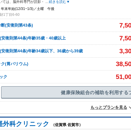
いては、脳外科専門が読影・
...
続きを読む▼
年末年始(12/31~1/3)／土曜 午後
1丁目6-60
7,5
断(安衛則第43条)
7,5
安衛則第44条)年齢35歳・40歳以上
3,3
安衛則第44条)年齢34歳以下、36歳から39歳
38,5
ク(胃バリウム)
51,0
ック
健康保険組合の補助を利用する
もっとプランを見る
経外科クリニック
（佐賀県 佐賀市）