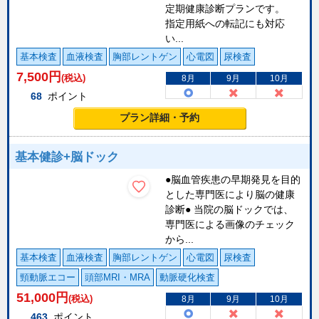
定期健康診断プランです。
指定用紙への転記にも対応
い...
基本検査
血液検査
胸部レントゲン
心電図
尿検査
7,500
円
(税込)
8月
9月
10月
68
ポイント
プラン詳細・予約
基本健診+脳ドック
●脳血管疾患の早期発見を目的
とした専門医により脳の健康
診断● 当院の脳ドックでは、
専門医による画像のチェック
から...
基本検査
血液検査
胸部レントゲン
心電図
尿検査
頸動脈エコー
頭部MRI・MRA
動脈硬化検査
51,000
円
(税込)
8月
9月
10月
463
ポイント