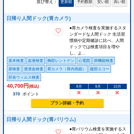
並び替え：
更新順
予約数順
安い順
高い順
日帰り人間ドック(胃カメラ)
●胃カメラ検査を実施するスタ
ンダードな人間ドック 生活習
慣病や定期健診に比べ、人間
ドックでは検査項目を増や
し、よ...
基本検査
血液検査
胸部レントゲン
心電図
肺機能検査
尿検査
便潜血検査
胃カメラ（胃内視鏡）
腹部エコー
肝炎ウィルス検査
40,700
円
(税込)
8月
9月
10月
370
ポイント
プラン詳細・予約
日帰り人間ドック(胃バリウム)
●胃バリウム検査を実施するス