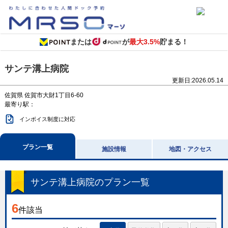
または
が
最大3.5%
貯まる！
サンテ溝上病院
更新日:
2026.05.14
佐賀県
佐賀市大財1丁目6-60
最寄り駅：
インボイス制度に対応
プラン一覧
施設情報
地図・アクセス
サンテ溝上病院
のプラン一覧
6
件該当