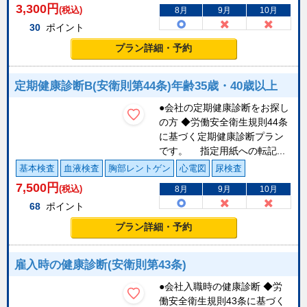
3,300
円
(税込)
8月
9月
10月
30
ポイント
プラン詳細・予約
定期健康診断B(安衛則第44条)年齢35歳・40歳以上
●会社の定期健康診断をお探し
の方 ◆労働安全衛生規則44条
に基づく定期健康診断プラン
です。 指定用紙への転記...
基本検査
血液検査
胸部レントゲン
心電図
尿検査
7,500
円
(税込)
8月
9月
10月
68
ポイント
プラン詳細・予約
雇入時の健康診断(安衛則第43条)
●会社入職時の健康診断 ◆労
働安全衛生規則43条に基づく