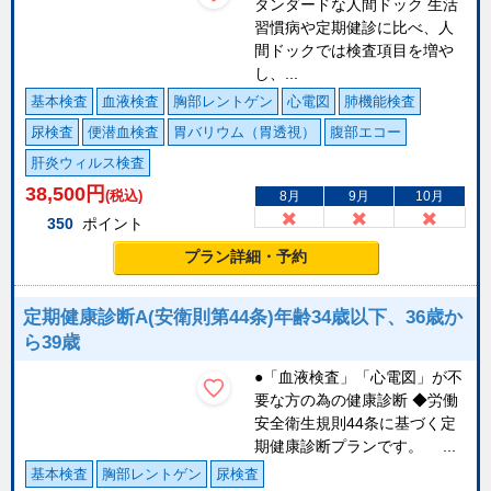
タンダードな人間ドック 生活
習慣病や定期健診に比べ、人
間ドックでは検査項目を増や
し、...
基本検査
血液検査
胸部レントゲン
心電図
肺機能検査
尿検査
便潜血検査
胃バリウム（胃透視）
腹部エコー
肝炎ウィルス検査
38,500
円
(税込)
8月
9月
10月
350
ポイント
プラン詳細・予約
定期健康診断A(安衛則第44条)年齢34歳以下、36歳か
ら39歳
●「血液検査」「心電図」が不
要な方の為の健康診断 ◆労働
安全衛生規則44条に基づく定
期健康診断プランです。 ...
基本検査
胸部レントゲン
尿検査