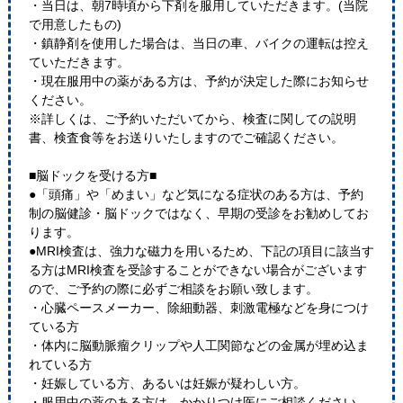
・当日は、朝7時頃から下剤を服用していただきます。(当院
で用意したもの)
・鎮静剤を使用した場合は、当日の車、バイクの運転は控え
ていただきます。
・現在服用中の薬がある方は、予約が決定した際にお知らせ
ください。
※詳しくは、ご予約いただいてから、検査に関しての説明
書、検査食等をお送りいたしますのでご確認ください。
■脳ドックを受ける方■
●「頭痛」や「めまい」など気になる症状のある方は、予約
制の脳健診・脳ドックではなく、早期の受診をお勧めしてお
ります。
●MRI検査は、強力な磁力を用いるため、下記の項目に該当す
る方はMRI検査を受診することができない場合がございます
ので、ご予約の際に必ずご相談をお願い致します。
・心臓ペースメーカー、除細動器、刺激電極などを身につけ
ている方
・体内に脳動脈瘤クリップや人工関節などの金属が埋め込ま
れている方
・妊娠している方、あるいは妊娠が疑わしい方。
・服用中の薬のある方は、かかりつけ医にご相談ください。