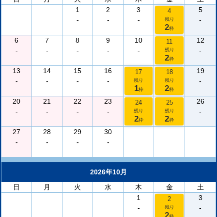
1
2
3
5
4
-
-
-
-
残り
2
枠
6
7
8
9
10
12
11
-
-
-
-
-
-
残り
2
枠
13
14
15
16
19
17
18
-
-
-
-
-
残り
残り
1
2
枠
枠
20
21
22
23
26
24
25
-
-
-
-
-
残り
残り
2
2
枠
枠
27
28
29
30
-
-
-
-
2026年10月
日
月
火
水
木
金
土
1
3
2
-
-
残り
2
枠