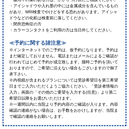
・アイシャドウや入れ墨の中には金属成分を含んでいるもの
があり、MRI検査でやけどをする恐れがあります。アイシャ
ドウなどの化粧は検査前に落してください。
・閉所恐怖症の方
・カラーコンタクトをご利用の方は当日外してください。
≪予約に関する諸注意≫
※インターネットでのご予約は、仮予約になります。予約は
まだ確定しておりません。電話またはメールによるご確認が
行われてはじめて予約が成立致します。随時ご予約を頂いて
おりますので、ご希望に沿えない場合もございますので御了
承下さい。
※内視鏡が含まれるプランについては受診希望日を第三希望
日までご入力いただくようご協力ください。「受診者情報の
入力」画面の「その他のご要望を入力する(任意)」より第二
希望日以降をお選びいただけます。
※一週間以内に当院より予約内容のご確認が入ります。内容
確認の連絡がない場合は、お手数をおかけしますが、当院ま
で確認の連絡をお願いします。