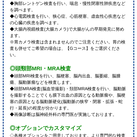
◆胸部レントゲン検査を行い、喘息・慢性閉塞性肺疾患など
を調べます。
◆心電図検査を行い、狭心症、心筋梗塞、虚血性心疾患など
の心臓の疾患を調べます。
◆大腸内視鏡検査(大腸カメラ)で大腸がんの早期発見に努め
ます。
※胃カメラ検査は含まれませんのでご注意ください。胃の検
査も併せてご希望の場合は、【Gコース】をご選択くださ
い。
◎頭頸部MRI・MRA検査
◆頭部MRI検査を行い、脳梗塞、脳内出血、脳萎縮、脳腫
瘍、脳動脈瘤などを検査します。
◆頭部MRA検査(脳血管撮影)・頚部MRA検査を行い、脳動脈
を撮影することでくも膜下出血の原因となる動脈瘤や、脳梗
塞の原因となる脳動脈硬化(脳動脈の狭窄・閉塞・拡張・蛇
行・延長)の程度が分かります。
◆画像診断は脳神経外科の専門医が実施しております。
◎オプションでカスタマイズ
◇各種オプションをご用意しております。より専門的な検査