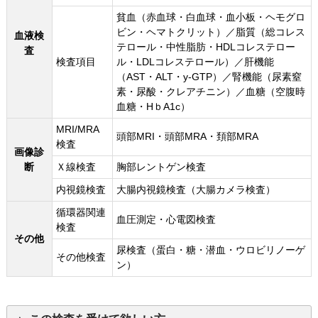
貧血（赤血球・白血球・血小板・ヘモグロ
ビン・ヘマトクリット）／脂質（総コレス
血液検
テロール・中性脂肪・HDLコレステロー
査
検査項目
ル・LDLコレステロール）／肝機能
（AST・ALT・y-GTP）／腎機能（尿素窒
素・尿酸・クレアチニン）／血糖（空腹時
血糖・HｂA1c）
MRI/MRA
頭部MRI・頭部MRA・頚部MRA
検査
画像診
断
Ｘ線検査
胸部レントゲン検査
内視鏡検査
大腸内視鏡検査（大腸カメラ検査）
循環器関連
血圧測定・心電図検査
検査
その他
尿検査（蛋白・糖・潜血・ウロビリノーゲ
その他検査
ン）