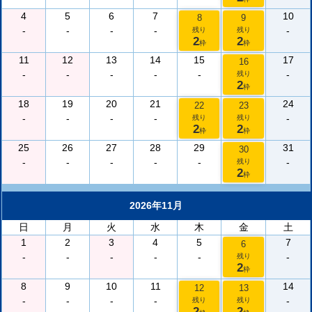
4
5
6
7
10
8
9
-
-
-
-
-
残り
残り
2
2
枠
枠
11
12
13
14
15
17
16
-
-
-
-
-
-
残り
2
枠
18
19
20
21
24
22
23
-
-
-
-
-
残り
残り
2
2
枠
枠
25
26
27
28
29
31
30
-
-
-
-
-
-
残り
2
枠
2026年11月
日
月
火
水
木
金
土
1
2
3
4
5
7
6
-
-
-
-
-
-
残り
2
枠
8
9
10
11
14
12
13
-
-
-
-
-
残り
残り
2
2