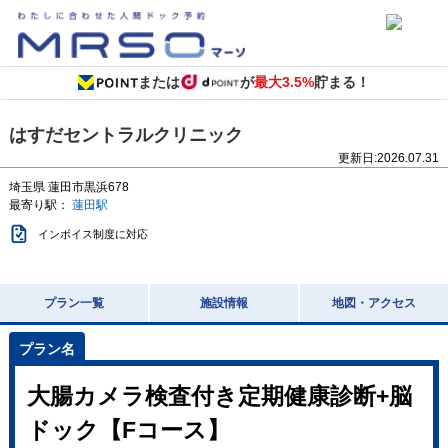
または
が
最大3.5%
貯まる！
はすだセントラルクリニック
更新日:
2026.07.31
埼玉県
蓮田市黒浜678
最寄り駅：
蓮田駅
インボイス制度に対応
プラン一覧
施設情報
地図・アクセス
大腸カメラ検査付き定期健康診断+脳
ドック【Fコース】