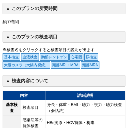
このプランの所要時間
約7時間
このプランの検査項目
※検査名をクリックすると検査項目の説明が出ます
基本検査
血液検査
胸部レントゲン
心電図
尿検査
大腸カメラ（大腸内視鏡）
頭部MRI・MRA
頸部MRA
検査内容について
内容
詳細説明
基本検
身長・体重・BMI・聴力・視力・聴力検査
検査項目
査
（会話法）
感染症等の
HBs抗原・HCV抗体・梅毒
抗体検査