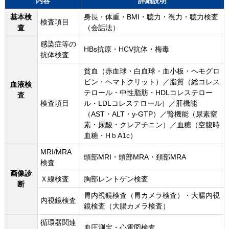
内容
詳細説明
基本検
身長・体重・BMI・聴力・視力・聴力検査
検査項目
査
（会話法）
感染症等の
HBs抗原・HCV抗体・梅毒
抗体検査
貧血（赤血球・白血球・血小板・ヘモグロ
ビン・ヘマトクリット）／脂質（総コレス
血液検
テロール・中性脂肪・HDLコレステロー
査
検査項目
ル・LDLコレステロール）／肝機能
（AST・ALT・y-GTP）／腎機能（尿素窒
素・尿酸・クレアチニン）／血糖（空腹時
血糖・HｂA1c）
MRI/MRA
頭部MRI・頭部MRA・頚部MRA
検査
画像診
Ｘ線検査
胸部レントゲン検査
断
胃内視鏡検査（胃カメラ検査）・大腸内視
内視鏡検査
鏡検査（大腸カメラ検査）
循環器関連
血圧測定・心電図検査