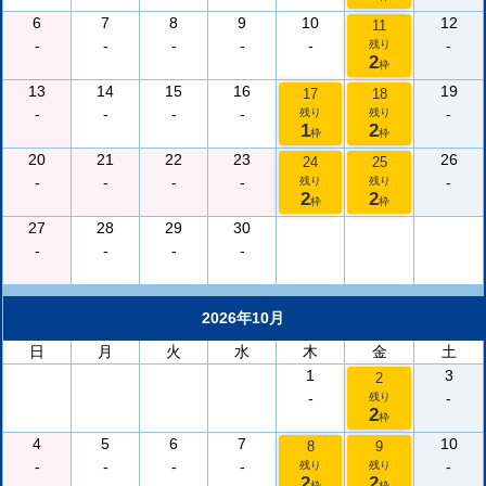
6
7
8
9
10
12
11
-
-
-
-
-
-
残り
2
枠
13
14
15
16
19
17
18
-
-
-
-
-
残り
残り
1
2
枠
枠
20
21
22
23
26
24
25
-
-
-
-
-
残り
残り
2
2
枠
枠
27
28
29
30
-
-
-
-
2026年10月
日
月
火
水
木
金
土
1
3
2
-
-
残り
2
枠
4
5
6
7
10
8
9
-
-
-
-
-
残り
残り
2
2
枠
枠