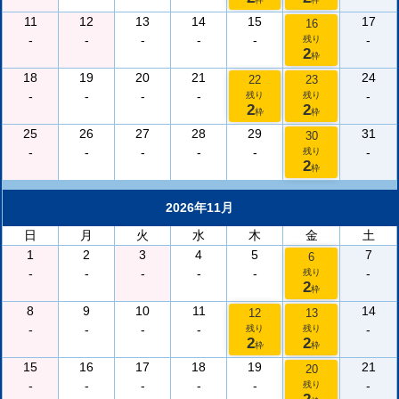
11
12
13
14
15
17
16
-
-
-
-
-
-
残り
2
枠
18
19
20
21
24
22
23
-
-
-
-
-
残り
残り
2
2
枠
枠
25
26
27
28
29
31
30
-
-
-
-
-
-
残り
2
枠
2026年11月
日
月
火
水
木
金
土
1
2
3
4
5
7
6
-
-
-
-
-
-
残り
2
枠
8
9
10
11
14
12
13
-
-
-
-
-
残り
残り
2
2
枠
枠
15
16
17
18
19
21
20
-
-
-
-
-
-
残り