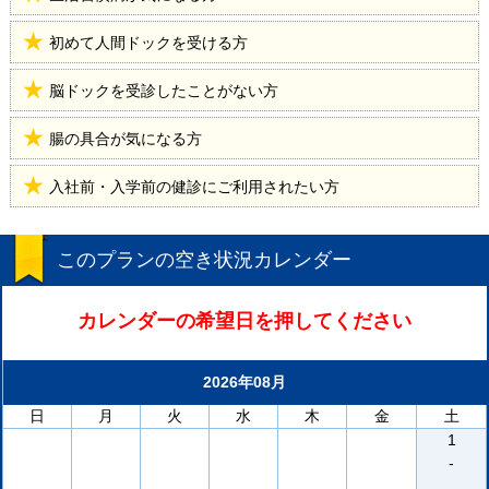
初めて人間ドックを受ける方
脳ドックを受診したことがない方
腸の具合が気になる方
入社前・入学前の健診にご利用されたい方
このプランの空き状況カレンダー
カレンダーの希望日を押してください
2026年08月
日
月
火
水
木
金
土
1
-