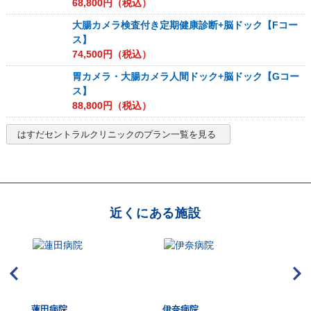
68,800
円（税込）
大腸カメラ検査付き定期健康診断+脳ドック【Fコー
ス】
74,500
円（税込）
胃カメラ・大腸カメラ人間ドック+脳ドック【Gコー
ス】
88,800
円（税込）
はすだセントラルクリニック
のプラン一覧を見る
近くにある施設
蓮田病院
伊奈病院
メ