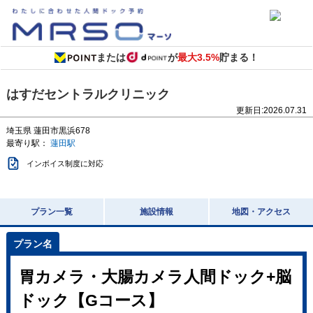
または
が
最大3.5%
貯まる！
はすだセントラルクリニック
更新日:
2026.07.31
埼玉県
蓮田市黒浜678
最寄り駅：
蓮田駅
インボイス制度に対応
プラン一覧
施設情報
地図・アクセス
胃カメラ・大腸カメラ人間ドック+脳
ドック【Gコース】