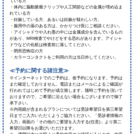
ている方
・体内に脳動脈瘤クリップや人工関節などの金属が埋め込ま
れている方
・妊娠している方、あるいは妊娠が疑わしい方。
・服用中の薬のある方は、かかりつけ医にご相談ください。
・アイシャドウや入れ墨の中には金属成分を含んでいるもの
があり、MRI検査でやけどをする恐れがあります。アイシャ
ドウなどの化粧は検査前に落してください。
・閉所恐怖症の方
・カラーコンタクトをご利用の方は当日外してください。
≪予約に関する諸注意≫
※インターネットでのご予約は、仮予約になります。予約は
まだ確定しておりません。電話またはメールによるご確認が
行われてはじめて予約が成立致します。随時ご予約を頂いて
おりますので、ご希望に沿えない場合もございますので御了
承下さい。
※内視鏡が含まれるプランについては受診希望日を第三希望
日までご入力いただくようご協力ください。「受診者情報の
入力」画面の「その他のご要望を入力する(任意)」より第二
希望日以降をお選びいただけます。