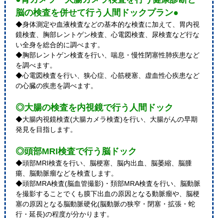
脳の検査を併せて行う人間ドックプラン●
◆身体測定や血液検査などの基本的な検査に加えて、胃内視
鏡検査、胸部レントゲン検査、心電図検査、尿検査など行な
い全身を総合的に調べます。
◆胸部レントゲン検査を行い、喘息・慢性閉塞性肺疾患など
を調べます。
◆心電図検査を行い、狭心症、心筋梗塞、虚血性心疾患など
の心臓の疾患を調べます。
◎大腸の検査を内視鏡で行う人間ドック
◆大腸内視鏡検査(大腸カメラ検査)を行い、大腸がんの早期
発見を目指します。
◎頭部MRI検査で行う脳ドック
◆頭部MRI検査を行い、脳梗塞、脳内出血、脳萎縮、脳腫
瘍、脳動脈瘤などを検査します。
◆頭部MRA検査(脳血管撮影)・頚部MRA検査を行い、脳動脈
を撮影することでくも膜下出血の原因となる動脈瘤や、脳梗
塞の原因となる脳動脈硬化(脳動脈の狭窄・閉塞・拡張・蛇
行・延長)の程度が分かります。