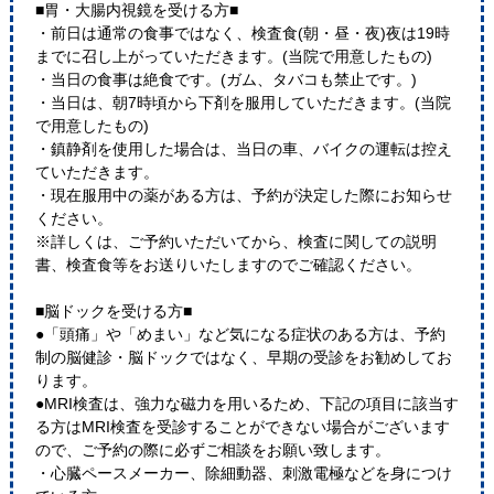
■胃・大腸内視鏡を受ける方■
・前日は通常の食事ではなく、検査食(朝・昼・夜)夜は19時
までに召し上がっていただきます。(当院で用意したもの)
・当日の食事は絶食です。(ガム、タバコも禁止です。)
・当日は、朝7時頃から下剤を服用していただきます。(当院
で用意したもの)
・鎮静剤を使用した場合は、当日の車、バイクの運転は控え
ていただきます。
・現在服用中の薬がある方は、予約が決定した際にお知らせ
ください。
※詳しくは、ご予約いただいてから、検査に関しての説明
書、検査食等をお送りいたしますのでご確認ください。
■脳ドックを受ける方■
●「頭痛」や「めまい」など気になる症状のある方は、予約
制の脳健診・脳ドックではなく、早期の受診をお勧めしてお
ります。
●MRI検査は、強力な磁力を用いるため、下記の項目に該当す
る方はMRI検査を受診することができない場合がございます
ので、ご予約の際に必ずご相談をお願い致します。
・心臓ペースメーカー、除細動器、刺激電極などを身につけ