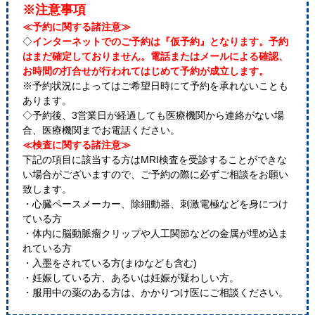
※注意事項
≪予約に関する諸注意≫
◇
インターネットでのご予約は『仮予約』となります。予約
はまだ確定しておりません。電話またはメールによる確認、
お時間の打合せが行われてはじめて予約が成立します。
※予約状況によってはご希望日時にて予約を承れないことも
あります。
◇予約後、3営業日が経過しても医療機関から連絡がない場
合、医療機関までお電話ください。
≪検査に関する諸注意≫
下記の項目に該当する方はMRI検査を受診することができな
い場合がございますので、ご予約の際に必ずご相談をお願い
致します。
・心臓ペースメーカー、除細動器、刺激電極などを身につけ
ている方
・体内に脳動脈瘤クリップや人工関節などの金属が埋め込ま
れている方
・入墨をされている方(まゆなども含む)
・妊娠している方、あるいは妊娠が疑わしい方。
・服用中の薬のある方は、かかりつけ医にご相談ください。