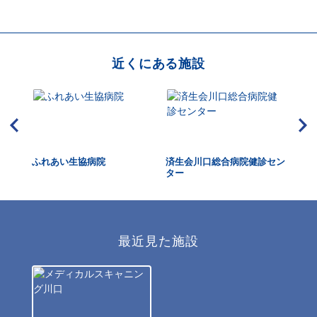
近くにある施設
ふれあい生協病院
済生会川口総合病院健診セン
伊
ター
最近見た施設