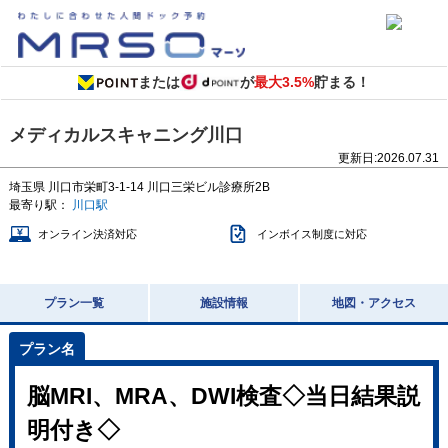
または
が
最大3.5%
貯まる！
メディカルスキャニング川口
更新日:
2026.07.31
埼玉県
川口市栄町3-1-14
川口三栄ビル診療所2B
最寄り駅：
川口駅
オンライン決済対応
インボイス制度に対応
プラン一覧
施設情報
地図・アクセス
脳MRI、MRA、DWI検査◇当日結果説
明付き◇