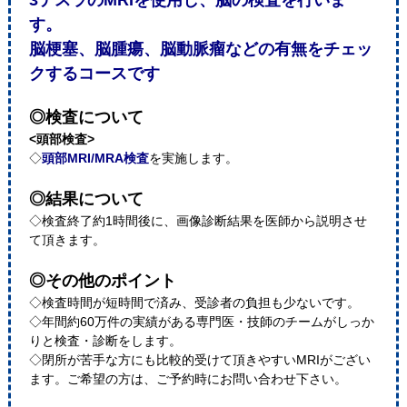
3テスラのMRIを使用し、脳の検査を行いま
す。
脳梗塞、脳腫瘍、脳動脈瘤などの有無をチェッ
クするコースです
◎検査について
<頭部検査>
◇
頭部MRI/MRA検査
を実施します。
◎結果について
◇検査終了約1時間後に、画像診断結果を医師から説明させ
て頂きます。
◎その他のポイント
◇検査時間が短時間で済み、受診者の負担も少ないです。
◇年間約60万件の実績がある専門医・技師のチームがしっか
りと検査・診断をします。
◇閉所が苦手な方にも比較的受けて頂きやすいMRIがござい
ます。ご希望の方は、ご予約時にお問い合わせ下さい。