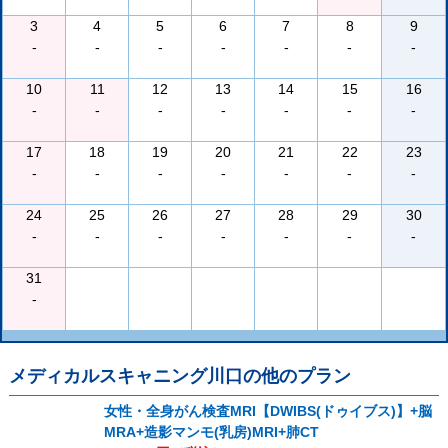
3
4
5
6
7
8
9
-
-
-
-
-
-
-
10
11
12
13
14
15
16
-
-
-
-
-
-
-
17
18
19
20
21
22
23
-
-
-
-
-
-
-
24
25
26
27
28
29
30
-
-
-
-
-
-
-
31
-
メディカルスキャニング川口
の他のプラン
女性・全身がん検査MRI【DWIBS(ドゥイブス)】+脳
MRA+造影マンモ(乳房)MRI+肺CT