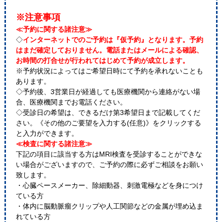
※注意事項
≪予約に関する諸注意≫
◇
インターネットでのご予約は『仮予約』となります。予約
はまだ確定しておりません。電話またはメールによる確認、
お時間の打合せが行われてはじめて予約が成立します。
※予約状況によってはご希望日時にて予約を承れないことも
あります。
◇予約後、3営業日が経過しても医療機関から連絡がない場
合、医療機関までお電話ください。
◇受診日の希望は、できるだけ第3希望日まで記載してくだ
さい。《その他のご要望を入力する(任意)》をクリックする
と入力ができます。
≪検査に関する諸注意≫
下記の項目に該当する方はMRI検査を受診することができな
い場合がございますので、ご予約の際に必ずご相談をお願い
致します。
・心臓ペースメーカー、除細動器、刺激電極などを身につけ
ている方
・体内に脳動脈瘤クリップや人工関節などの金属が埋め込ま
れている方