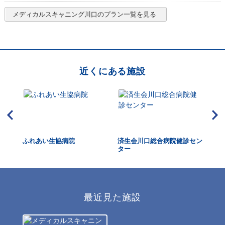
メディカルスキャニング川口
のプラン一覧を見る
近くにある施設
ふれあい生協病院
済生会川口総合病院健診セン
伊
ター
最近見た施設