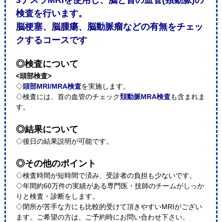
3テスラMRIを使用し、脳と首の血管(頸動脈)の
検査を行います。
脳梗塞、脳腫瘍、脳動脈瘤などの有無をチェッ
クするコースです
◎検査について
<頭部検査>
◇
頭部MRI/MRA検査
を実施します。
◇検査には、首の血管のチェック
頚動脈MRA検査
も含まれま
す。
◎結果について
◇後日の結果説明が可能です。
◎その他のポイント
◇検査時間が短時間で済み、受診者の負担も少ないです。
◇年間約60万件の実績がある専門医・技師のチームがしっか
りと検査・診断をします。
◇閉所が苦手な方にも比較的受けて頂きやすいMRIがござい
ます。ご希望の方は、ご予約時にお問い合わせ下さい。