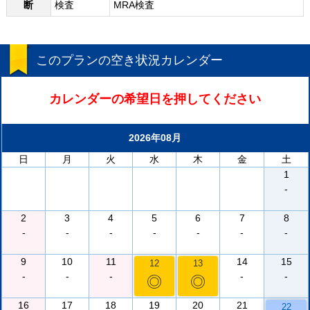
断
検査
MRA検査
このプランの空き状況カレンダー
カレンダーの希望日を押してください
2026年08月
日
月
火
水
木
金
土
1
-
2
3
4
5
6
7
8
-
-
-
-
-
-
-
9
10
11
14
15
12
13
-
-
-
-
-
◎
◎
16
17
18
19
20
21
22