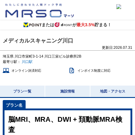
または
が
最大3.5%
貯まる！
メディカルスキャニング川口
更新日:
2026.07.31
埼玉県
川口市栄町3-1-14
川口三栄ビル診療所2B
最寄り駅：
川口駅
オンライン決済対応
インボイス制度に対応
プラン一覧
施設情報
地図・アクセス
脳MRI、MRA、DWI + 頚動脈MRA検
査