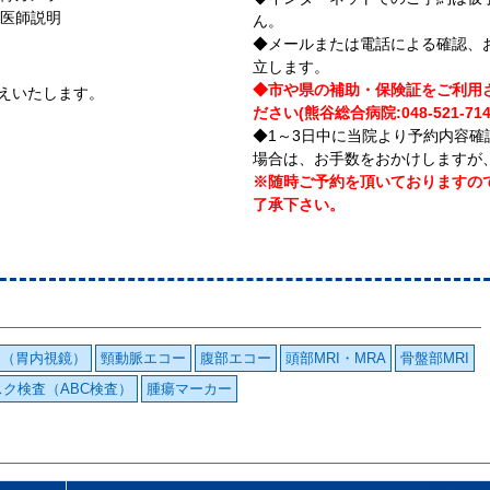
 →医師説明
ん。
◆メールまたは電話による確認、
立します。
◆市や県の補助・保険証をご利用
伝えいたします。
ださい(熊谷総合病院:048-521-714
◆1～3日中に当院より予約内容
場合は、お手数をおかけしますが
※随時ご予約を頂いておりますの
了承下さい。
ラ（胃内視鏡）
頸動脈エコー
腹部エコー
頭部MRI・MRA
骨盤部MRI
ク検査（ABC検査）
腫瘍マーカー