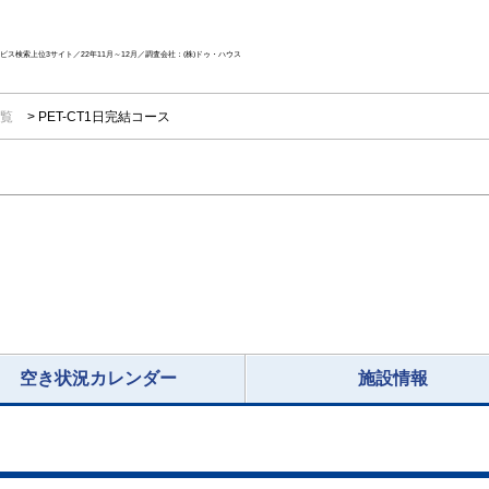
ス検索上位3サイト／22年11月～12月／調査会社：(株)ドゥ・ハウス
一覧
PET-CT1日完結コース
空き状況カレンダー
施設情報