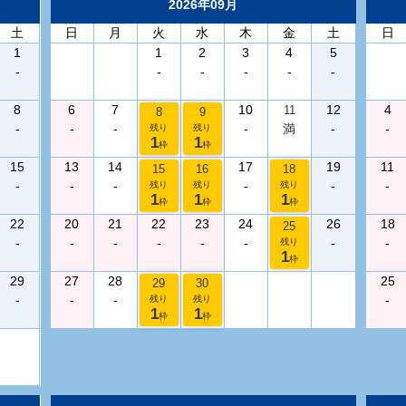
2026年09月
土
日
月
火
水
木
金
土
日
1
1
2
3
4
5
-
-
-
-
-
-
8
6
7
10
12
4
11
8
9
-
-
-
-
満
-
-
残り
残り
1
1
枠
枠
15
13
14
17
19
11
15
16
18
-
-
-
-
-
-
残り
残り
残り
1
1
1
枠
枠
枠
22
20
21
22
23
24
26
18
25
-
-
-
-
-
-
-
-
残り
1
枠
29
27
28
25
29
30
-
-
-
-
残り
残り
1
1
枠
枠