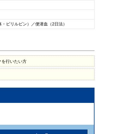
体・ビリルビン）／便潜血（2日法）
クを行いたい方