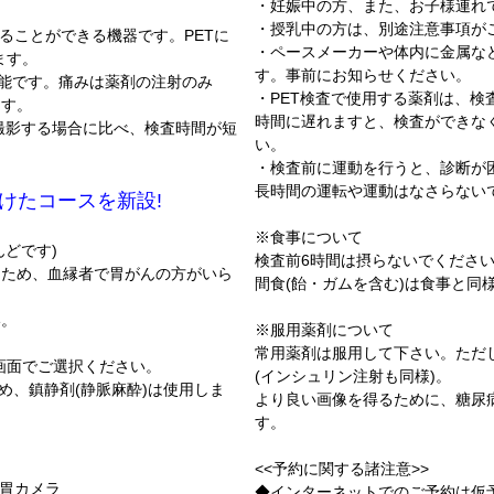
・妊娠中の方、また、お子様連れ
・授乳中の方は、別途注意事項が
影することができる機器です。PETに
・ペースメーカーや体内に金属な
ます。
す。事前にお知らせください。
可能です。痛みは薬剤の注射のみ
・PET検査で使用する薬剤は、
ます。
時間に遅れますと、検査ができな
で撮影する場合に比べ、検査時間が短
い。
・検査前に運動を行うと、診断が
長時間の運転や運動はなさらない
付けたコースを新設!
※食事について
んどです)
検査前6時間は摂らないでください
るため、血縁者で胃がんの方がいら
間食(飴・ガムを含む)は食事と同
い。
※服用薬剤について
常用薬剤は服用して下さい。ただ
画面でご選択ください。
(インシュリン注射も同様)。
ため、鎮静剤(静脈麻酔)は使用しま
より良い画像を得るために、糖尿
す。
<<予約に関する諸注意>>
 胃カメラ
◆インターネットでのご予約は仮