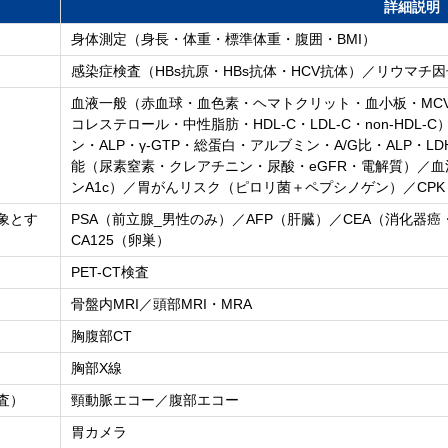
詳細説明
身体測定（身長・体重・標準体重・腹囲・BMI）
感染症検査（HBs抗原・HBs抗体・HCV抗体）／リウマチ因子
血液一般（赤血球・血色素・ヘマトクリット・血小板・MCV
コレステロール・中性脂肪・HDL-C・LDL-C・non-HD
ン・ALP・γ-GTP・総蛋白・アルブミン・A/G比・ALP・L
能（尿素窒素・クレアチニン・尿酸・eGFR・電解質）／血
ンA1c）／胃がんリスク（ピロリ菌＋ペプシノゲン）／CPK
象とす
PSA（前立腺_男性のみ）／AFP（肝臓）／CEA（消化器癌・
CA125（卵巣）
PET-CT検査
骨盤内MRI／頭部MRI・MRA
胸腹部CT
胸部X線
査）
頸動脈エコー／腹部エコー
胃カメラ