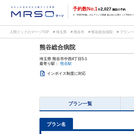
予約数No.1
2,027
※
施設の予約
※「年間予約数」のヒアリング調査 個人向け人間ドック予約サービ
人間ドックのマーソTOP
埼玉県
熊谷市
熊谷総合病院
プラン
熊谷総合病院
埼玉県
熊谷市中西4丁目5-1
最寄り駅：
熊谷駅
インボイス制度に対応
プラン一覧