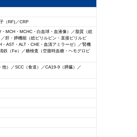
（RF)／CRP
・MCH・MCHC・白血球・血液像）／脂質（総
L-C）／肝・膵機能（総ビリルビン・直接ビリルビ
DH・AST・ALT・CHE・血清アミラーゼ）／腎機
清鉄（Fe）／糖検査（空腹時血糖・ヘモグロビ
他）／SCC（食道）／CA19-9（膵臓）／