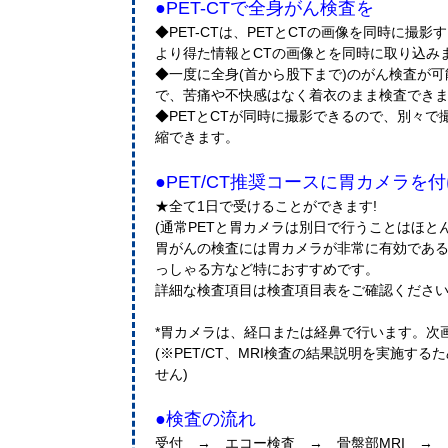
●PET-CTで全身がん検査を
◆PET-CTは、PETとCTの画像を同時に撮
より得た情報とCTの画像とを同時に取り込み
◆一度に全身(首から股下まで)のがん検査が
で、苦痛や不快感はなく着衣のまま検査でき
◆PETとCTが同時に撮影できるので、別々
縮できます。
●PET/CT推奨コースに胃カメラを
★全て1日で受けることができます!
(通常PETと胃カメラは別日で行うことはほと
胃がんの検査には胃カメラが非常に有効であ
っしゃる方など特におすすめです。
詳細な検査項目は検査項目表をご確認くださ
*胃カメラは、経口または経鼻で行います。次
(※PET/CT、MRI検査の結果説明を実施する
せん)
●検査の流れ
受付 → エコー検査 → 骨盤部MRI →