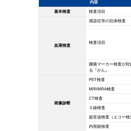
内容
基本検査
検査項目
感染症等の抗体検査
検査項目
血液検査
腫瘍マーカー検査が対
る『がん』
PET検査
MRI/MRA検査
CT検査
画像診断
Ｘ線検査
超音波検査（エコー検
内視鏡検査