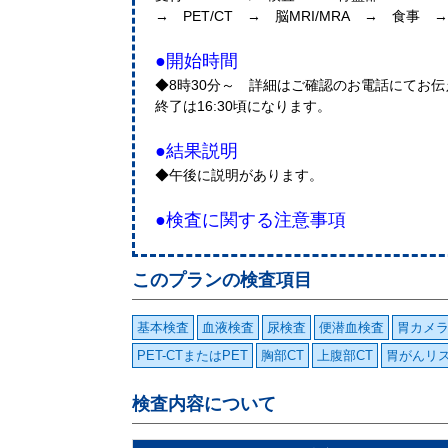
→ PET/CT → 脳MRI/MRA → 食事
●開始時間
◆8時30分～ 詳細はご確認のお電話にてお
終了は16:30頃になります。
●結果説明
◆午後に説明があります。
●検査に関する注意事項
このプランの検査項目
基本検査
血液検査
尿検査
便潜血検査
胃カメ
PET-CTまたはPET
胸部CT
上腹部CT
胃がんリス
検査内容について