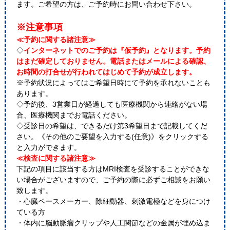
ます。ご希望の方は、ご予約時にお問い合わせ下さい。
※注意事項
≪予約に関する諸注意≫
◇
インターネットでのご予約は『仮予約』となります。予約
はまだ確定しておりません。電話またはメールによる確認、
お時間の打合せが行われてはじめて予約が成立します。
※予約状況によってはご希望日時にて予約を承れないことも
あります。
◇予約後、3営業日が経過しても医療機関から連絡がない場
合、医療機関までお電話ください。
◇受診日の希望は、できるだけ第3希望日まで記載してくだ
さい。《その他のご要望を入力する(任意)》をクリックする
と入力ができます。
≪検査に関する諸注意≫
下記の項目に該当する方はMRI検査を受診することができな
い場合がございますので、ご予約の際に必ずご相談をお願い
致します。
・心臓ペースメーカー、除細動器、刺激電極などを身につけ
ている方
・体内に脳動脈瘤クリップや人工関節などの金属が埋め込ま