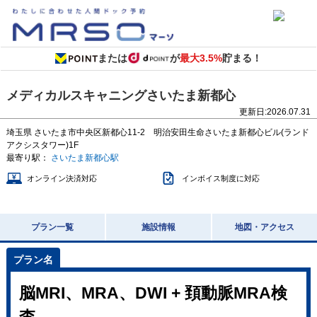
または
が
最大3.5%
貯まる！
メディカルスキャニングさいたま新都心
更新日:
2026.07.31
埼玉県
さいたま市中央区新都心11-2 明治安田生命さいたま新都心ビル(ランド
アクシスタワー)1F
最寄り駅：
さいたま新都心駅
オンライン決済対応
インボイス制度に対応
プラン一覧
施設情報
地図・アクセス
脳MRI、MRA、DWI + 頚動脈MRA検