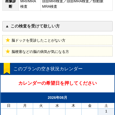
画像診
MRI/MRA
頭部MRI検査／頭部MRA検査／頸動脈
断
検査
MRA検査
この検査を受けて欲しい方
脳ドックを受診したことがない方
脳梗塞などの脳の病気が気になる方
このプランの空き状況カレンダー
カレンダーの希望日を押してください
2026年08月
日
月
火
水
木
金
土
1