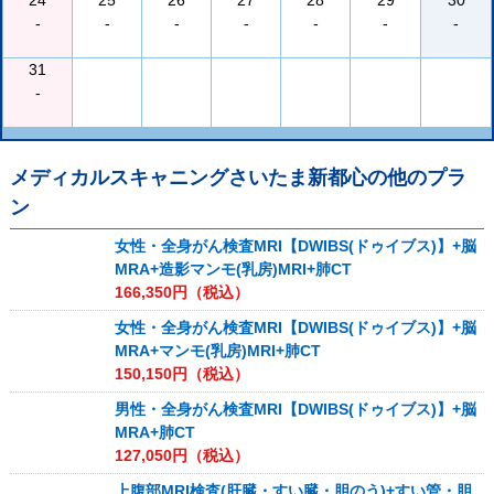
24
25
26
27
28
29
30
-
-
-
-
-
-
-
31
-
メディカルスキャニングさいたま新都心
の他のプラ
ン
女性・全身がん検査MRI【DWIBS(ドゥイブス)】+脳
MRA+造影マンモ(乳房)MRI+肺CT
166,350
円（税込）
女性・全身がん検査MRI【DWIBS(ドゥイブス)】+脳
MRA+マンモ(乳房)MRI+肺CT
150,150
円（税込）
男性・全身がん検査MRI【DWIBS(ドゥイブス)】+脳
MRA+肺CT
127,050
円（税込）
上腹部MRI検査(肝臓・すい臓・胆のう)+すい管・胆