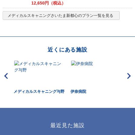
12,650
円（税込）
メディカルスキャニングさいたま新都心
のプラン一覧を見る
近くにある施設
メディカルスキャニング与野
伊奈病院
メ
最近見た施設