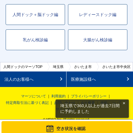
人間ドック＋脳ドック編
レディースドック編
乳がん検診編
大腸がん検診編
人間ドックのマーソTOP
埼玉県
さいたま市
さいたま市中央区
法人のお客様へ
医療施設様へ
マーソについて
利用規約
プライバシーポリシー
×
特定商取引法に基づく表記
お問い合わせ
会社概要
掲載について
埼玉県で360人以上が過去7日間
サイトマップ
に予約しました
© MRSO Inc. All rights reserved.
空き状況を確認