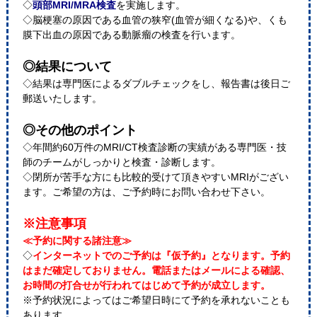
◇
頭部MRI/MRA検査
を実施します。
◇脳梗塞の原因である血管の狭窄(血管が細くなる)や、くも
膜下出血の原因である動脈瘤の検査を行います。
◎結果について
◇結果は専門医によるダブルチェックをし、報告書は後日ご
郵送いたします。
◎その他のポイント
◇年間約60万件のMRI/CT検査診断の実績がある専門医・技
師のチームがしっかりと検査・診断します。
◇閉所が苦手な方にも比較的受けて頂きやすいMRIがござい
ます。ご希望の方は、ご予約時にお問い合わせ下さい。
※注意事項
≪予約に関する諸注意≫
◇
インターネットでのご予約は『仮予約』となります。予約
はまだ確定しておりません。電話またはメールによる確認、
お時間の打合せが行われてはじめて予約が成立します。
※予約状況によってはご希望日時にて予約を承れないことも
あります。