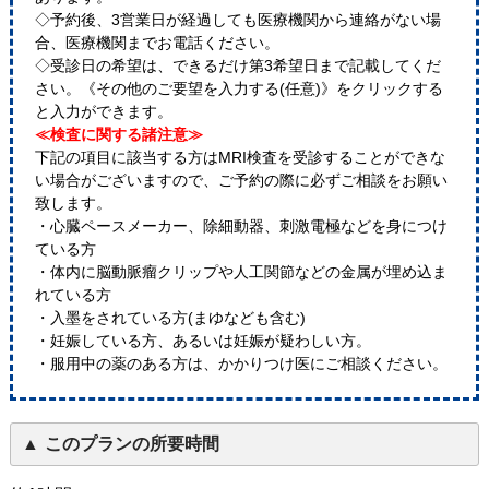
◇予約後、3営業日が経過しても医療機関から連絡がない場
合、医療機関までお電話ください。
◇受診日の希望は、できるだけ第3希望日まで記載してくだ
さい。《その他のご要望を入力する(任意)》をクリックする
と入力ができます。
≪検査に関する諸注意≫
下記の項目に該当する方はMRI検査を受診することができな
い場合がございますので、ご予約の際に必ずご相談をお願い
致します。
・心臓ペースメーカー、除細動器、刺激電極などを身につけ
ている方
・体内に脳動脈瘤クリップや人工関節などの金属が埋め込ま
れている方
・入墨をされている方(まゆなども含む)
・妊娠している方、あるいは妊娠が疑わしい方。
・服用中の薬のある方は、かかりつけ医にご相談ください。
このプランの所要時間