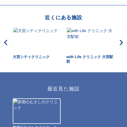
近くにある施設
大宮
大宮シティクリニック
with Life クリニック 大宮駅
総
前
ク
最近見た施設