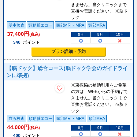
きません。当クリニックまで
直接お電話ください。 ※脳ド
ック...
基本検査
頸動脈エコー
頭部MRI・MRA
頸部MRA
37,400
円
(税込)
8月
9月
10月
340
ポイント
プラン詳細・予約
【脳ドック】総合コース(脳ドック学会のガイドライ
ンに準拠)
※東振協の補助利用をご希望
の方は、WEBからの予約はで
きません。当クリニックまで
直接お電話ください。 ※脳ド
ック...
血液検査
頸動脈エコー
頭部MRI・MRA
頸部MRA
44,000
円
(税込)
8月
9月
10月
400
ポイント