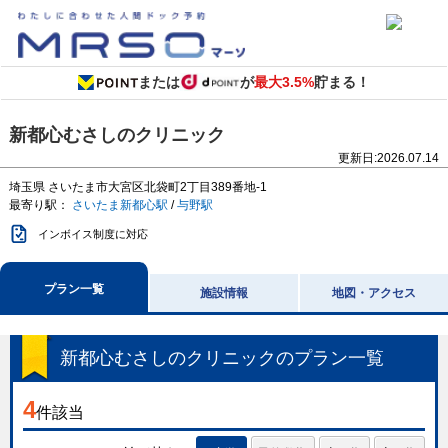
または
が
最大3.5%
貯まる！
新都心むさしのクリニック
更新日:
2026.07.14
埼玉県
さいたま市大宮区北袋町2丁目389番地-1
最寄り駅：
さいたま新都心駅
/
与野駅
インボイス制度に対応
プラン一覧
施設情報
地図・アクセス
新都心むさしのクリニック
のプラン一覧
4
件該当