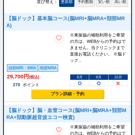
並び替え：
更新順
予約数順
安い順
高い順
【脳ドック】基本脳コース(脳MRI+脳MRA+頚部MR
A)
※東振協の補助利用をご希望
の方は、WEBからの予約はで
きません。当クリニックまで
直接お電話ください。 ※脳ド
ック...
頭部MRI・MRA
頸部MRA
29,700
円
(税込)
8月
9月
10月
270
ポイント
プラン詳細・予約
【脳ドック】脳・血管コース(脳MRI+脳MRA+頚部M
RA+頚動脈超音波エコー検査)
※東振協の補助利用をご希望
の方は、WEBからの予約はで