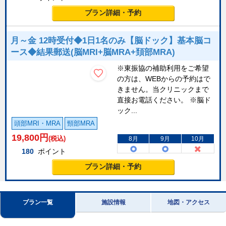
プラン詳細・予約
月～金 12時受付◆1日1名のみ【脳ドック】基本脳コ
ース◆結果郵送(脳MRI+脳MRA+頚部MRA)
※東振協の補助利用をご希望
の方は、WEBからの予約はで
きません。当クリニックまで
直接お電話ください。 ※脳ド
ック...
頭部MRI・MRA
頸部MRA
19,800
円
(税込)
8月
9月
10月
180
ポイント
プラン詳細・予約
プラン一覧
施設情報
地図・アクセス