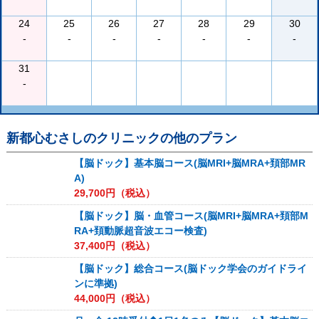
24
25
26
27
28
29
30
-
-
-
-
-
-
-
31
-
新都心むさしのクリニック
の他のプラン
【脳ドック】基本脳コース(脳MRI+脳MRA+頚部MR
A)
29,700
円（税込）
【脳ドック】脳・血管コース(脳MRI+脳MRA+頚部M
RA+頚動脈超音波エコー検査)
37,400
円（税込）
【脳ドック】総合コース(脳ドック学会のガイドライ
ンに準拠)
44,000
円（税込）