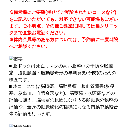
できません。ご注意ください。
※備考欄にご要望(併せてご受診されたいコースなど)
をご記入いただいても、対応できない可能性もござい
ます。ご不明点、その他ご要望に関しては当クリニッ
クまで直接お電話ください。
※体内金属等のある方については、予約前に一度当院
へご相談ください。
■ 脳ドックは死亡リスクの高い脳卒中の予防や脳腫
瘍・脳動脈瘤・脳動脈奇形の早期発見(予防)のための
検査です。
■ 本コースでは脳腫瘍、脳動脈瘤、脳血管障害(脳梗
塞、脳出血、血管奇形など)、脳萎縮・水頭症などの
評価に加え、脳梗塞の原因になりうる頚動脈の狭窄の
評価や、全身の動脈硬化の指標にもなる内膜中膜複合
体の評価を行います。