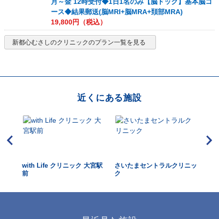
月～金 12時受付◆1日1名のみ【脳ドック】基本脳コ
ース◆結果郵送(脳MRI+脳MRA+頚部MRA)
19,800
円（税込）
新都心むさしのクリニック
のプラン一覧を見る
近くにある施設
with Life クリニック 大宮駅
さいたまセントラルクリニッ
メ
前
ク