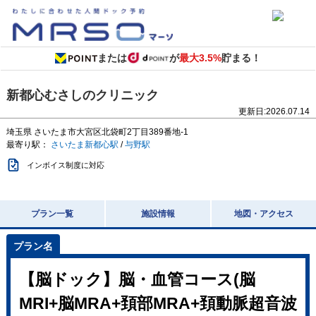
または
が
最大3.5%
貯まる！
新都心むさしのクリニック
更新日:
2026.07.14
埼玉県
さいたま市大宮区北袋町2丁目389番地-1
最寄り駅：
さいたま新都心駅
/
与野駅
インボイス制度に対応
プラン一覧
施設情報
地図・アクセス
【脳ドック】脳・血管コース(脳
MRI+脳MRA+頚部MRA+頚動脈超音波