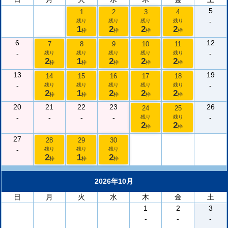
5
1
2
3
4
-
残り
残り
残り
残り
1
2
2
2
枠
枠
枠
枠
6
12
7
8
9
10
11
-
-
残り
残り
残り
残り
残り
2
1
2
2
2
枠
枠
枠
枠
枠
13
19
14
15
16
17
18
-
-
残り
残り
残り
残り
残り
2
1
2
2
2
枠
枠
枠
枠
枠
20
21
22
23
26
24
25
-
-
-
-
-
残り
残り
2
2
枠
枠
27
28
29
30
-
残り
残り
残り
2
1
2
枠
枠
枠
2026年10月
日
月
火
水
木
金
土
1
2
3
-
-
-