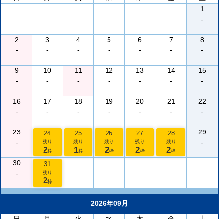
1
-
2
3
4
5
6
7
8
-
-
-
-
-
-
-
9
10
11
12
13
14
15
-
-
-
-
-
-
-
16
17
18
19
20
21
22
-
-
-
-
-
-
-
23
29
24
25
26
27
28
-
-
残り
残り
残り
残り
残り
2
1
2
2
2
枠
枠
枠
枠
枠
30
31
-
残り
2
枠
2026年09月
日
月
火
水
木
金
土