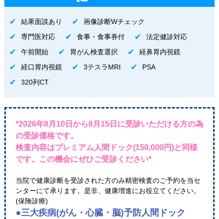
結果面談あり
画像診断Wチェック
専門医対応
食事・食事券付
法定健診対応
午前開始
胃がん検査選択
経鼻胃内視鏡
経口胃内視鏡
3テスラMRI
PSA
320列CT
*2026年8月10日から8月15日に受診いただける方の為
の受診価格です。
検査内容はプレミアム人間ドック(150,000円)と同様
です。この機会にぜひご受診ください*
当院で健康診断を受診された方のみ精密検査のご予約を当セ
ンターにて承ります。是非、健康増進にお役立てください。
(保険診療)
●三大疾病(がん・心臓・脳)予防人間ドック