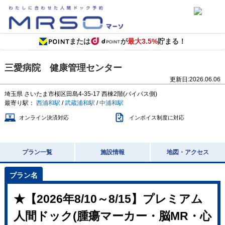
または
が
最大3.5%
貯まる！
三愛病院 健康管理センター
更新日:
2026.06.06
埼玉県
さいたま市桜区田島4-35-17
西棟2階(バイパス側)
最寄り駅：
西浦和駅
/
武蔵浦和駅
/
中浦和駅
オンライン決済対応
インボイス制度に対応
プラン一覧
施設情報
地図・アクセス
★【2026年8/10～8/15】プレミアム
人間ドック(腫瘍マーカー・脳MR・心