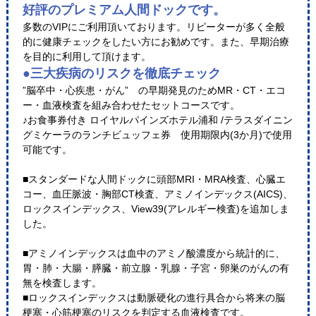
好評のプレミアム人間ドックです。
多数のVIPにご利用頂いております。リピーターが多く全般
的に健康チェックをしたい方にお勧めです。また、早期治療
を目的に利用して頂けます。
●三大疾病のリスクを徹底チェック
”脳卒中・心疾患・がん” の早期発見のためMR・CT・エコ
ー・血液検査を組み合わせたセットコースです。
♪お食事券付き ロイヤルパインズホテル浦和 /テラスダイニン
グミケーラのランチビュッフェ券 使用期限内(3か月)で使用
可能です。
■スタンダードな人間ドックに頭部MRI・MRA検査、心臓エ
コー、血圧脈波・胸部CT検査、アミノインデックス(AICS)、
ロックスインデックス、View39(アレルギー検査)を追加しま
した。
■アミノインデックスは血中のアミノ酸濃度から統計的に、
胃・肺・大腸・膵臓・前立腺・乳腺・子宮・卵巣のがんの有
無を検査します。
■ロックスインデックスは動脈硬化の進行具合から将来の脳
梗塞・心筋梗塞のリスクを判定する血液検査です。