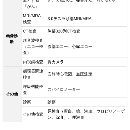
象とする
ん、大腸がん、卵巣がん、前立腺がん
『がん』
MRI/MRA
3.0テスラ頭部MRI/MRA
検査
CT検査
胸部320列CT検査
画像診
超音波検査
断
（エコー検
腹部エコー、心臓エコー
査）
内視鏡検査
胃カメラ
循環器関連
安静時心電図、血圧測定
検査
呼吸機能検
スパイロメーター
査
その他
診察
診察
尿検査（蛋白、糖、潜血、ウロビリノーゲ
その他検査
ン、沈査）、便潜血