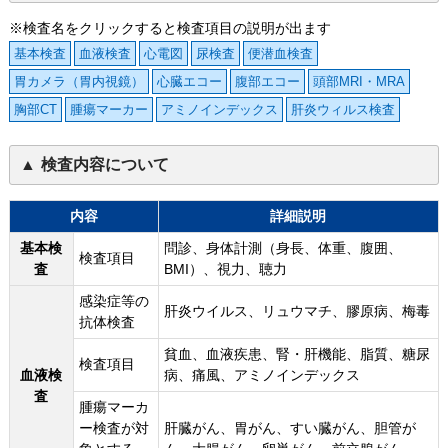
※検査名をクリックすると検査項目の説明が出ます
基本検査
血液検査
心電図
尿検査
便潜血検査
胃カメラ（胃内視鏡）
心臓エコー
腹部エコー
頭部MRI・MRA
胸部CT
腫瘍マーカー
アミノインデックス
肝炎ウィルス検査
検査内容について
内容
詳細説明
基本検
問診、身体計測（身長、体重、腹囲、
検査項目
査
BMI）、視力、聴力
感染症等の
肝炎ウイルス、リュウマチ、膠原病、梅毒
抗体検査
貧血、血液疾患、腎・肝機能、脂質、糖尿
検査項目
血液検
病、痛風、アミノインデックス
査
腫瘍マーカ
ー検査が対
肝臓がん、胃がん、すい臓がん、胆管が