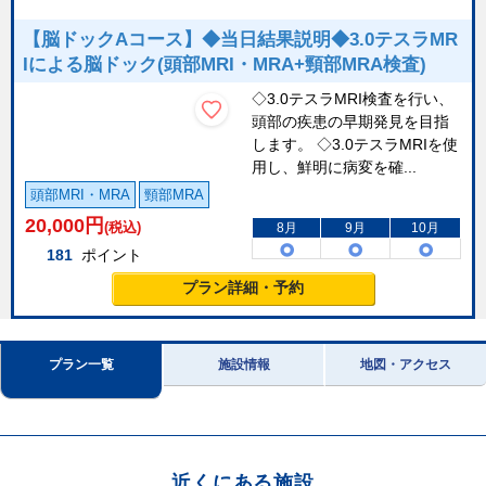
【脳ドックAコース】◆当日結果説明◆3.0テスラMR
Iによる脳ドック(頭部MRI・MRA+頸部MRA検査)
◇3.0テスラMRI検査を行い、
頭部の疾患の早期発見を目指
します。 ◇3.0テスラMRIを使
用し、鮮明に病変を確...
頭部MRI・MRA
頸部MRA
20,000
円
(税込)
8月
9月
10月
181
ポイント
プラン詳細・予約
プラン一覧
施設情報
地図・アクセス
近くにある施設