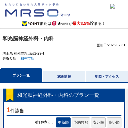
または
が
最大3.5%
貯まる！
和光脳神経外科・内科
更新日:
2026.07.31
埼玉県
和光市丸山台2-29-1
最寄り駅：
和光市駅
プラン一覧
施設情報
地図・アクセス
和光脳神経外科・内科
のプラン一覧
1
件該当
並び替え：
更新順
予約数順
安い順
高い順