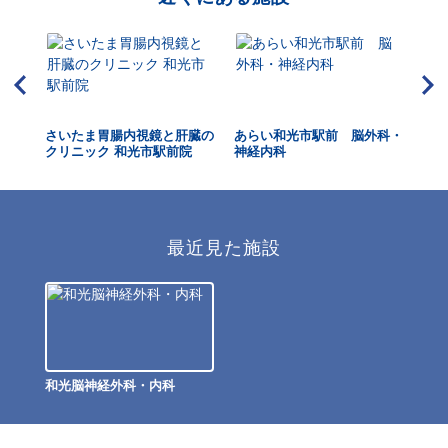
院
さいたま胃腸内視鏡と肝臓の
あらい和光市駅前 脳外科・
大
クリニック 和光市駅前院
神経内科
最近見た施設
和光脳神経外科・内科