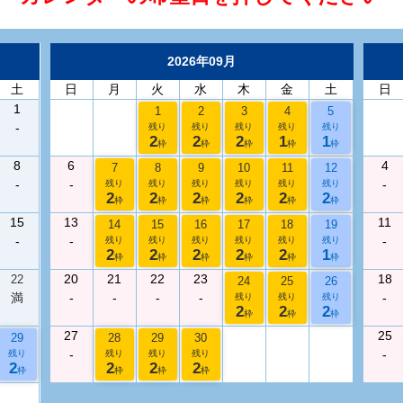
2026年09月
土
日
月
火
水
木
金
土
日
1
1
2
3
4
5
-
残り
残り
残り
残り
残り
2
2
2
1
1
枠
枠
枠
枠
枠
8
6
4
7
8
9
10
11
12
-
-
-
残り
残り
残り
残り
残り
残り
2
2
2
2
2
2
枠
枠
枠
枠
枠
枠
15
13
11
14
15
16
17
18
19
-
-
-
残り
残り
残り
残り
残り
残り
2
2
2
2
2
1
枠
枠
枠
枠
枠
枠
20
21
22
23
18
22
24
25
26
満
-
-
-
-
-
残り
残り
残り
2
2
2
枠
枠
枠
27
25
29
28
29
30
-
-
残り
残り
残り
残り
2
2
2
2
枠
枠
枠
枠