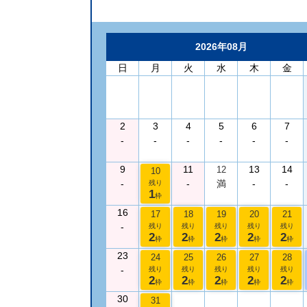
2026年08月
日
月
火
水
木
金
2
3
4
5
6
7
-
-
-
-
-
-
9
11
13
14
12
10
-
-
満
-
-
残り
1
枠
16
17
18
19
20
21
-
残り
残り
残り
残り
残り
2
2
2
2
2
枠
枠
枠
枠
枠
23
24
25
26
27
28
-
残り
残り
残り
残り
残り
2
2
2
2
2
枠
枠
枠
枠
枠
30
31