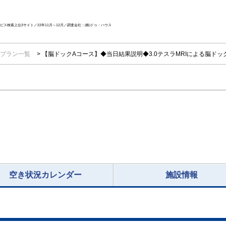
ス検索上位3サイト／22年11月～12月／調査会社：(株)ドゥ・ハウス
プラン一覧
【脳ドックAコース】◆当日結果説明◆3.0テスラMRIによる脳ドック(
空き状況カレンダー
施設情報