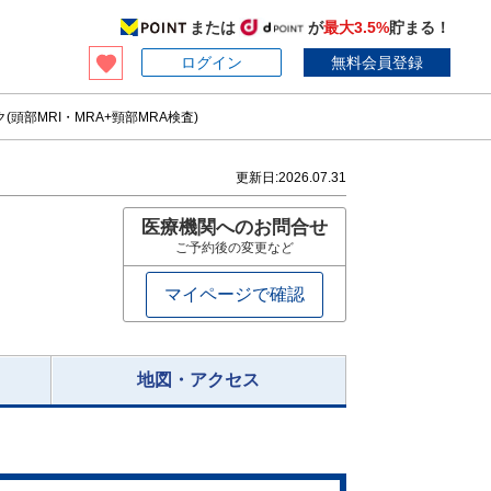
または
が
最大3.5%
貯まる！
ログイン
無料会員登録
頭部MRI・MRA+頸部MRA検査)
更新日:
2026.07.31
医療機関へのお問合せ
ご予約後の変更など
マイページで確認
地図・アクセス