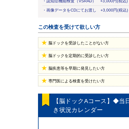
・
認知症機能検査（VSRAD）
+
3,000
円
(税込)
・
画像データをCDにてお渡し
+
3,000
円
(税込)
この検査を受けて欲しい方
脳ドックを受診したことがない方
脳ドックを定期的に受診したい方
脳疾患等を早期に発見したい方
専門医による検査を受けたい方
【脳ドックAコース】◆当日結
き状況カレンダー