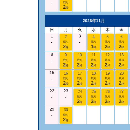
-
残り
2
枠
2026年11月
日
月
火
水
木
金
1
3
2
4
5
6
-
-
残り
残り
残り
残り
2
1
2
2
枠
枠
枠
枠
8
9
10
11
12
13
-
残り
残り
残り
残り
残り
2
2
2
2
2
枠
枠
枠
枠
枠
15
16
17
18
19
20
-
残り
残り
残り
残り
残り
2
2
2
2
2
枠
枠
枠
枠
枠
22
23
24
25
26
27
-
-
残り
残り
残り
残り
2
2
2
2
枠
枠
枠
枠
29
30
-
残り
2
枠