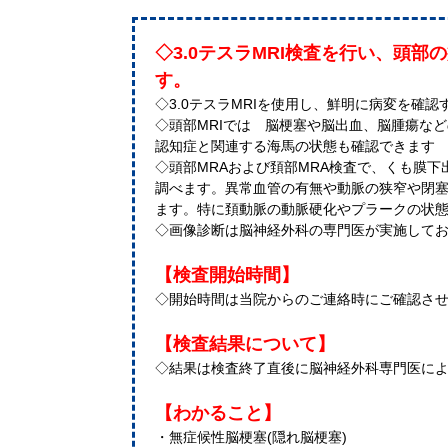
◇3.0テスラMRI検査を行い、頭
す。
◇3.0テスラMRIを使用し、鮮明に病変を確
◇頭部MRIでは 脳梗塞や脳出血、脳腫瘍な
認知症と関連する海馬の状態も確認できます
◇頭部MRAおよび頚部MRA検査で、くも膜
調べます。異常血管の有無や動脈の狭窄や閉
ます。特に頚動脈の動脈硬化やプラークの状
◇画像診断は脳神経外科の専門医が実施して
【検査開始時間】
◇開始時間は当院からのご連絡時にご確認さ
【検査結果について】
◇結果は検査終了直後に脳神経外科専門医に
【わかること】
・無症候性脳梗塞(隠れ脳梗塞)