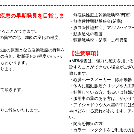
・無症候性脳主幹動脈狭窄(閉塞)
部の疾患の早期発見を目指しま
・無症候性頸動脈狭窄(閉塞)
・脳血管性認知症、アルツハイマ
認することができます。
・動脈硬化の程度
どの異常の他、加齢の変化の程度、
・頸動脈狭窄・閉塞・走行異常
下出血の原因となる脳動脈瘤の有無を
【注意事項】
塞の有無、動脈硬化の程度がわかり
●MRI検査は、強力な磁力を用い
態もわかります。
診することができない場合がござ
おります。
致します。
・心臓ペースメーカー、除細動器
・体内に脳動脈瘤クリップや人工
せて頂きます。
・妊娠している方、あるいは妊娠
・服用中の薬のある方は、かかり
・アイシャドウや入れ墨の中には
よりご報告いたします。
やけどをする恐れがあります。ア
い。
・閉所恐怖症の方
・カラーコンタクトをご利用の方