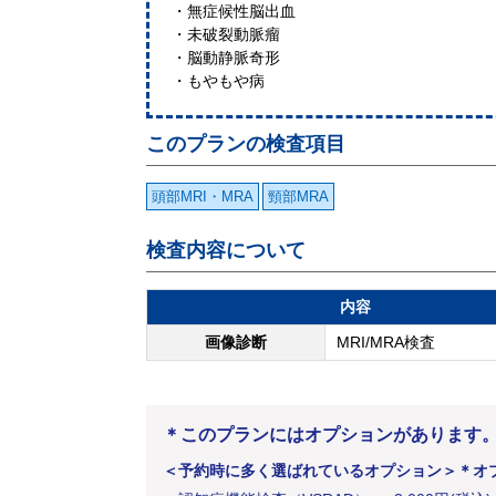
・無症候性脳出血
・未破裂動脈瘤
・脳動静脈奇形
・もやもや病
このプランの検査項目
頭部MRI・MRA
頸部MRA
検査内容について
内容
画像診断
MRI/MRA検査
＊このプランにはオプションがあります
＜予約時に多く選ばれているオプション＞
＊オ