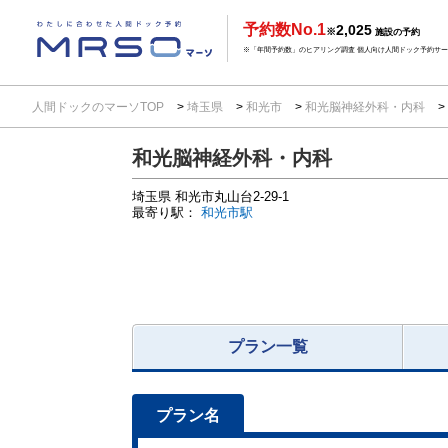
予約数No.1
2,025
※
施設の予約
※「年間予約数」のヒアリング調査 個人向け人間ドック予約サービ
人間ドックのマーソTOP
埼玉県
和光市
和光脳神経外科・内科
和光脳神経外科・内科
埼玉県
和光市丸山台2-29-1
最寄り駅：
和光市駅
プラン一覧