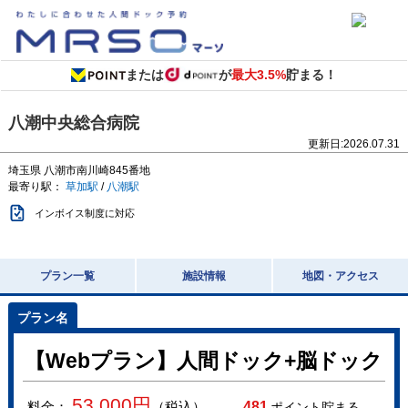
または
が
最大3.5%
貯まる！
八潮中央総合病院
更新日:
2026.07.31
埼玉県
八潮市南川崎845番地
最寄り駅：
草加駅
/
八潮駅
インボイス制度に対応
プラン一覧
施設情報
地図・アクセス
【Webプラン】人間ドック+脳ドック
53,000
円
料金：
（税込）
481
ポイント貯まる