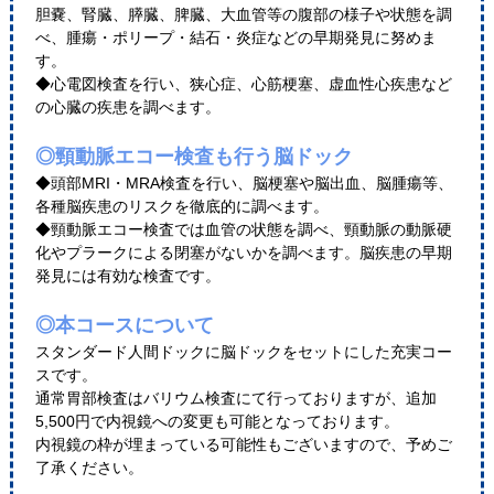
胆嚢、腎臓、膵臓、脾臓、大血管等の腹部の様子や状態を調
べ、腫瘍・ポリープ・結石・炎症などの早期発見に努めま
す。
◆心電図検査を行い、狭心症、心筋梗塞、虚血性心疾患など
の心臓の疾患を調べます。
◎頸動脈エコー検査も行う脳ドック
◆頭部MRI・MRA検査を行い、脳梗塞や脳出血、脳腫瘍等、
各種脳疾患のリスクを徹底的に調べます。
◆頸動脈エコー検査では血管の状態を調べ、頸動脈の動脈硬
化やプラークによる閉塞がないかを調べます。脳疾患の早期
発見には有効な検査です。
◎本コースについて
スタンダード人間ドックに脳ドックをセットにした充実コー
スです。
通常胃部検査はバリウム検査にて行っておりますが、追加
5,500円で内視鏡への変更も可能となっております。
内視鏡の枠が埋まっている可能性もございますので、予めご
了承ください。