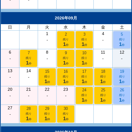
2026年09月
日
月
火
水
木
金
土
1
4
2
3
5
-
-
残り
残り
残り
1
1
1
枠
枠
枠
6
8
11
12
7
9
10
-
-
-
-
残り
残り
残り
1
1
1
枠
枠
枠
13
14
15
16
17
18
19
-
-
残り
残り
残り
残り
残り
1
1
1
1
1
枠
枠
枠
枠
枠
20
21
22
23
24
25
26
-
-
-
-
残り
残り
残り
1
1
1
枠
枠
枠
27
28
29
30
-
残り
残り
残り
1
1
1
枠
枠
枠