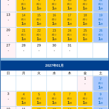
-
残り
残り
残り
残り
残り
残り
1
1
1
1
1
1
枠
枠
枠
枠
枠
枠
13
14
15
16
17
18
19
-
残り
残り
残り
残り
残り
残り
1
1
1
1
1
1
枠
枠
枠
枠
枠
枠
20
21
22
23
24
25
26
-
残り
残り
残り
残り
残り
残り
1
1
1
1
1
1
枠
枠
枠
枠
枠
枠
27
28
29
30
31
-
-
-
-
-
2027年01月
日
月
火
水
木
金
土
1
2
-
残り
1
枠
3
4
5
6
7
8
9
-
残り
残り
残り
残り
残り
残り
1
1
1
1
1
1
枠
枠
枠
枠
枠
枠