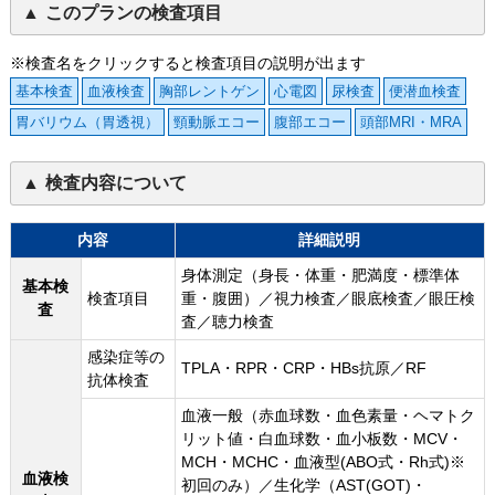
このプランの検査項目
※検査名をクリックすると検査項目の説明が出ます
基本検査
血液検査
胸部レントゲン
心電図
尿検査
便潜血検査
胃バリウム（胃透視）
頸動脈エコー
腹部エコー
頭部MRI・MRA
検査内容について
内容
詳細説明
身体測定（身長・体重・肥満度・標準体
基本検
検査項目
重・腹囲）／視力検査／眼底検査／眼圧検
査
査／聴力検査
感染症等の
TPLA・RPR・CRP・HBs抗原／RF
抗体検査
血液一般（赤血球数・血色素量・ヘマトク
リット値・白血球数・血小板数・MCV・
MCH・MCHC・血液型(ABO式・Rh式)※
血液検
初回のみ）／生化学（AST(GOT)・