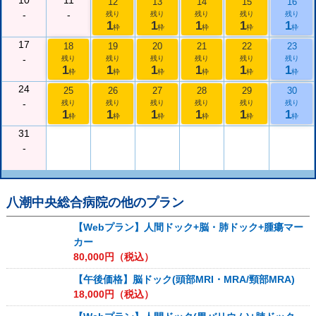
10
11
12
13
14
15
16
-
-
残り
残り
残り
残り
残り
1
1
1
1
1
枠
枠
枠
枠
枠
17
18
19
20
21
22
23
-
残り
残り
残り
残り
残り
残り
1
1
1
1
1
1
枠
枠
枠
枠
枠
枠
24
25
26
27
28
29
30
-
残り
残り
残り
残り
残り
残り
1
1
1
1
1
1
枠
枠
枠
枠
枠
枠
31
-
八潮中央総合病院
の他のプラン
【Webプラン】人間ドック+脳・肺ドック+腫瘍マー
カー
80,000
円（税込）
【午後価格】脳ドック(頭部MRI・MRA/頸部MRA)
18,000
円（税込）