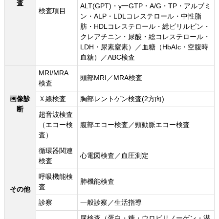
査
ALT(GPT)・γ一GTP・A/G・TP・アルブミ
検査項目
ン・ALP・LDLコレステロール・中性脂
肪・HDLコレステロール・総ビリルビン・
クレアチニン・尿酸・総コレステロール・
LDH・尿素窒素）／血糖（HbAIc・空腹時
血糖）／ABC検査
MRI/MRA
頭部MRI／MRA検査
検査
画像診
Ｘ線検査
胸部レントゲン検査(2方向)
断
超音波検査
（エコー検
腹部エコー検査／頸動脈エコー検査
査）
循環器関連
心電図検査／血圧測定
検査
呼吸機能検
肺機能検査
査
その他
診察
一般診察／生活指導
尿検査（蛋白・糖・ウロビリノーゲン・潜