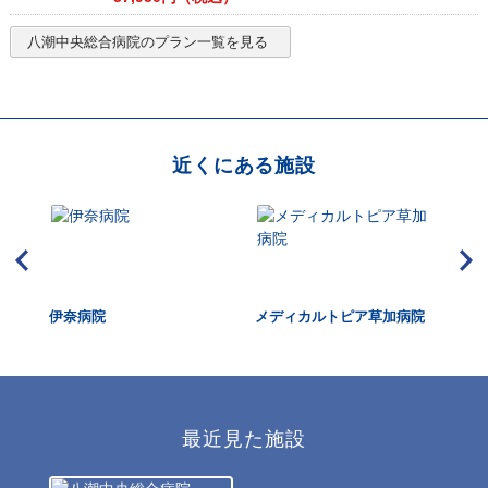
八潮中央総合病院
のプラン一覧を見る
近くにある施設
伊奈病院
メディカルトピア草加病院
大
最近見た施設