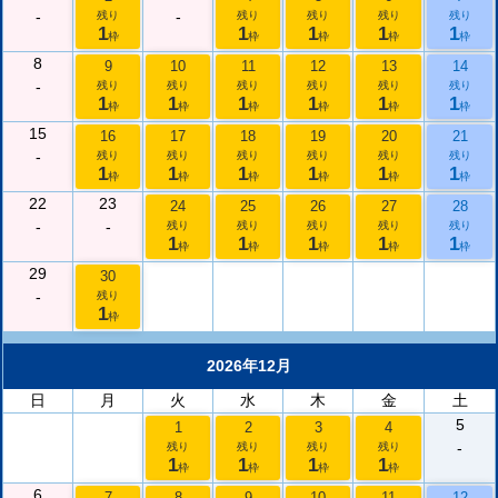
-
-
残り
残り
残り
残り
残り
1
1
1
1
1
枠
枠
枠
枠
枠
8
9
10
11
12
13
14
-
残り
残り
残り
残り
残り
残り
1
1
1
1
1
1
枠
枠
枠
枠
枠
枠
15
16
17
18
19
20
21
-
残り
残り
残り
残り
残り
残り
1
1
1
1
1
1
枠
枠
枠
枠
枠
枠
22
23
24
25
26
27
28
-
-
残り
残り
残り
残り
残り
1
1
1
1
1
枠
枠
枠
枠
枠
29
30
-
残り
1
枠
2026年12月
日
月
火
水
木
金
土
5
1
2
3
4
-
残り
残り
残り
残り
1
1
1
1
枠
枠
枠
枠
6
7
8
9
10
11
12