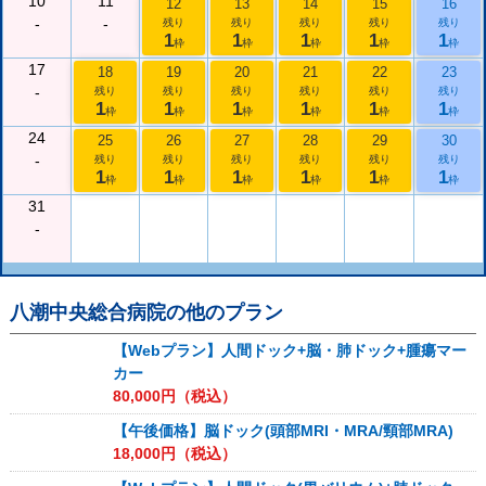
10
11
12
13
14
15
16
-
-
残り
残り
残り
残り
残り
1
1
1
1
1
枠
枠
枠
枠
枠
17
18
19
20
21
22
23
-
残り
残り
残り
残り
残り
残り
1
1
1
1
1
1
枠
枠
枠
枠
枠
枠
24
25
26
27
28
29
30
-
残り
残り
残り
残り
残り
残り
1
1
1
1
1
1
枠
枠
枠
枠
枠
枠
31
-
八潮中央総合病院
の他のプラン
【Webプラン】人間ドック+脳・肺ドック+腫瘍マー
カー
80,000
円（税込）
【午後価格】脳ドック(頭部MRI・MRA/頸部MRA)
18,000
円（税込）