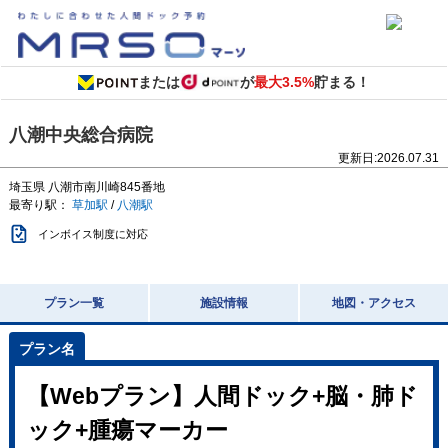
または
が
最大3.5%
貯まる！
八潮中央総合病院
更新日:
2026.07.31
埼玉県
八潮市南川崎845番地
最寄り駅：
草加駅
/
八潮駅
インボイス制度に対応
プラン一覧
施設情報
地図・アクセス
【Webプラン】人間ドック+脳・肺ド
ック+腫瘍マーカー