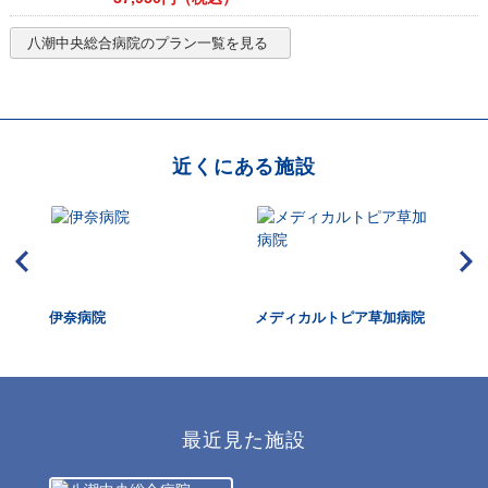
八潮中央総合病院
のプラン一覧を見る
近くにある施設
・to
伊奈病院
メディカルトピア草加病院
上
最近見た施設