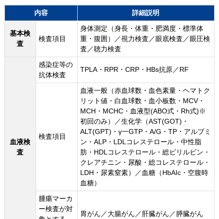
内容
詳細説明
身体測定（身長・体重・肥満度・標準体
基本検
検査項目
重・腹囲）／視力検査／眼底検査／眼圧検
査
査／聴力検査
感染症等の
TPLA・RPR・CRP・HBs抗原／RF
抗体検査
血液一般（赤血球数・血色素量・ヘマトク
リット値・白血球数・血小板数・MCV・
MCH・MCHC・血液型(ABO式・Rh式)※
初回のみ）／生化学（AST(GOT)・
ALT(GPT)・γ一GTP・A/G・TP・アルブミ
検査項目
血液検
ン・ALP・LDLコレステロール・中性脂
査
肪・HDLコレステロール・総ビリルビン・
クレアチニン・尿酸・総コレステロール・
LDH・尿素窒素）／血糖（HbAIc・空腹時
血糖）
腫瘍マーカ
ー検査が対
胃がん／大腸がん／肝臓がん／膵臓がん