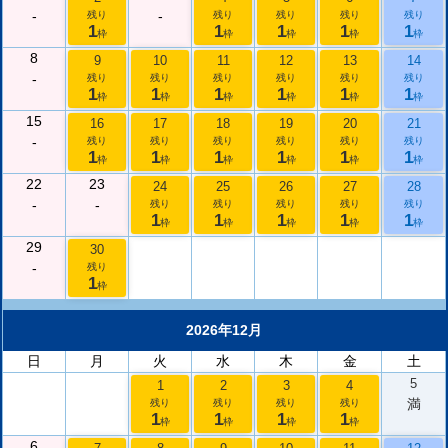
-
-
残り
残り
残り
残り
残り
1
1
1
1
1
枠
枠
枠
枠
枠
8
9
10
11
12
13
14
-
残り
残り
残り
残り
残り
残り
1
1
1
1
1
1
枠
枠
枠
枠
枠
枠
15
16
17
18
19
20
21
-
残り
残り
残り
残り
残り
残り
1
1
1
1
1
1
枠
枠
枠
枠
枠
枠
22
23
24
25
26
27
28
-
-
残り
残り
残り
残り
残り
1
1
1
1
1
枠
枠
枠
枠
枠
29
30
-
残り
1
枠
2026年12月
日
月
火
水
木
金
土
5
1
2
3
4
満
残り
残り
残り
残り
1
1
1
1
枠
枠
枠
枠
6