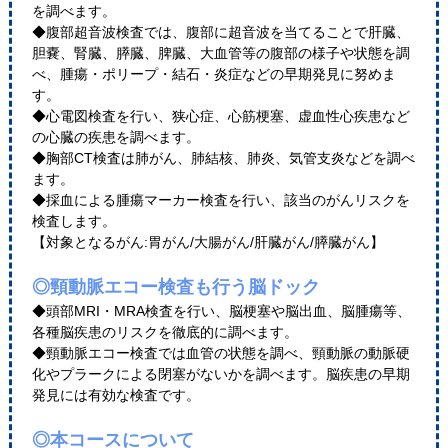
を調べます。
◆腹部超音波検査では、腹部に超音波を当てることで肝臓、
胆嚢、腎臓、膵臓、脾臓、大血管等の腹部の様子や状態を調
べ、腫瘍・ポリープ・結石・炎症などの早期発見に努めま
す。
◆心電図検査を行い、狭心症、心筋梗塞、虚血性心疾患など
の心臓の疾患を調べます。
◆胸部CT検査は肺がん、肺結核、肺炎、気管支炎などを調べ
ます。
◆採血による腫瘍マーカー検査を行い、該当のがんリスクを
検査します。
【対象となるがん:胃がん/大腸がん/肝臓がん/膵臓がん】
◎頸動脈エコー検査も行う脳ドック
◆頭部MRI・MRA検査を行い、脳梗塞や脳出血、脳腫瘍等、
各種脳疾患のリスクを徹底的に調べます。
◆頸動脈エコー検査では血管の状態を調べ、頸動脈の動脈硬
化やプラークによる閉塞がないかを調べます。脳疾患の早期
発見には有効な検査です。
◎本コースについて