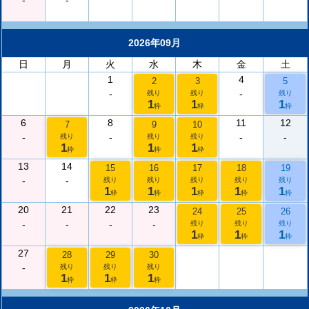
-
-
2026年09月
日
月
火
水
木
金
土
1
4
2
3
5
-
-
残り
残り
残り
1
1
1
枠
枠
枠
6
8
11
12
7
9
10
-
-
-
-
残り
残り
残り
1
1
1
枠
枠
枠
13
14
15
16
17
18
19
-
-
残り
残り
残り
残り
残り
1
1
1
1
1
枠
枠
枠
枠
枠
20
21
22
23
24
25
26
-
-
-
-
残り
残り
残り
1
1
1
枠
枠
枠
27
28
29
30
-
残り
残り
残り
1
1
1
枠
枠
枠