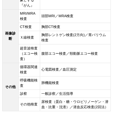
象とする
『がん』
MRI/MRA
頭部MRI／MRA検査
検査
CT検査
胸部CT検査
画像診
胸部レントゲン検査(2方向)／胃バリウム
Ｘ線検査
断
検査
超音波検査
（エコー検
腹部エコー検査／頸動脈エコー検査
査）
循環器関連
心電図検査／血圧測定
検査
呼吸機能検
肺機能検査
査
その他
診察
一般診察／生活指導
尿検査（蛋白・糖・ウロビリノーゲン・潜
その他検査
血・比重・沈渣）／潜血反応検査(2回法）