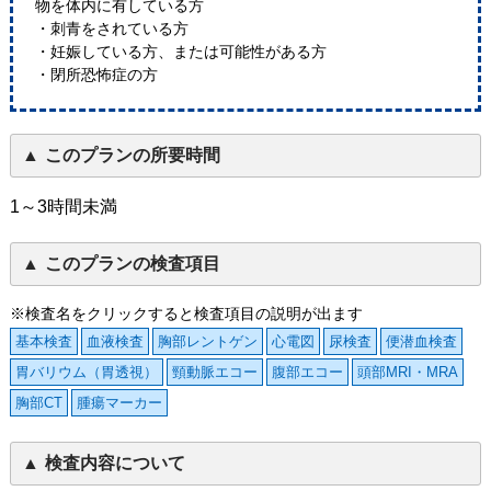
物を体内に有している方
・刺青をされている方
・妊娠している方、または可能性がある方
・閉所恐怖症の方
このプランの所要時間
1～3時間未満
このプランの検査項目
※検査名をクリックすると検査項目の説明が出ます
基本検査
血液検査
胸部レントゲン
心電図
尿検査
便潜血検査
胃バリウム（胃透視）
頸動脈エコー
腹部エコー
頭部MRI・MRA
胸部CT
腫瘍マーカー
検査内容について