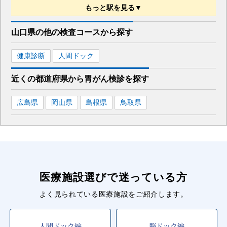
もっと駅を見る▼
■山陽新幹線
山口県
の
他の
検査コースから探す
新山口
駅
健康診断
人間ドック
近くの都道府県
から
胃がん検診を
探す
広島県
岡山県
島根県
鳥取県
医療施設選びで迷っている方
よく見られている医療施設をご紹介します。
人間ドック編
脳ドック編