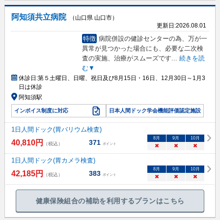
阿知須共立病院
（山口県 山口市）
更新日:
2026.08.01
特徴
病院併設の健診センターの為、万が一
異常が見つかった場合にも、必要な二次検
査の実施、治療がスムーズです
...
続きを読
む▼
休診日:
第５土曜日、日曜、祝日及び8月15日・16日、12月30日～1月3
日は休診
阿知須駅
インボイス制度に対応
日本人間ドック学会機能評価認定施設
1日人間ドック(胃バリウム検査)
8
月
9
月
10
月
40,810
円
371
（税込）
ポイント
×
×
×
1日人間ドック(胃カメラ検査)
8
月
9
月
10
月
42,185
円
383
（税込）
ポイント
×
×
×
健康保険組合の補助を利用するプランはこちら