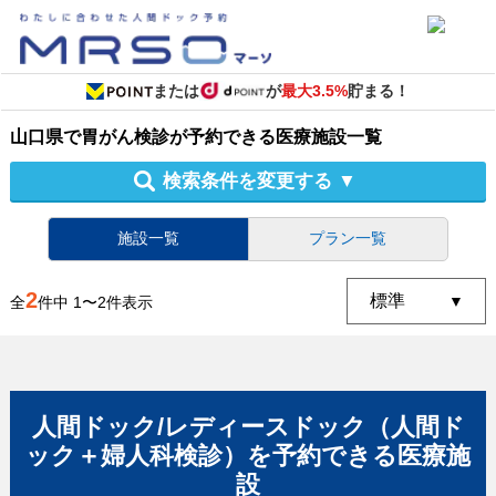
または
が
最大3.5%
貯まる！
山口県
で
胃がん検診
が予約できる
医療施設
一覧
検索条件を変更する
▼
施設一覧
プラン一覧
2
全
件中
1
〜
2
件表示
人間ドック/レディースドック（人間ド
ック＋婦人科検診）
を予約できる
医療施
設