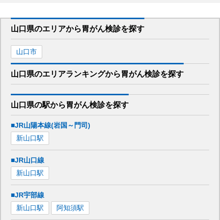
山口県
のエリアから
胃がん検診を
探す
山口市
山口県
のエリア
ランキング
から
胃がん検診
を探す
山口県
の駅から
胃がん検診を
探す
■JR山陽本線(岩国～門司)
新山口
駅
■JR山口線
新山口
駅
■JR宇部線
新山口
駅
阿知須
駅