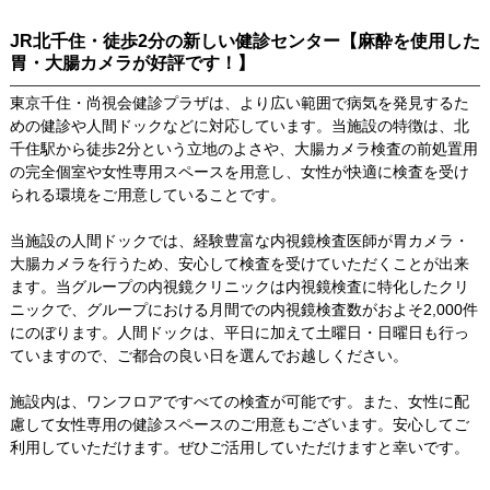
JR北千住・徒歩2分の新しい健診センター【麻酔を使用した
胃・大腸カメラが好評です！】
東京千住・尚視会健診プラザは、より広い範囲で病気を発見するた
めの健診や人間ドックなどに対応しています。当施設の特徴は、北
千住駅から徒歩2分という立地のよさや、大腸カメラ検査の前処置用
の完全個室や女性専用スペースを用意し、女性が快適に検査を受け
られる環境をご用意していることです。
当施設の人間ドックでは、経験豊富な内視鏡検査医師が胃カメラ・
大腸カメラを行うため、安心して検査を受けていただくことが出来
ます。当グループの内視鏡クリニックは内視鏡検査に特化したクリ
ニックで、グループにおける月間での内視鏡検査数がおよそ2,000件
にのぼります。人間ドックは、平日に加えて土曜日・日曜日も行っ
ていますので、ご都合の良い日を選んでお越しください。
施設内は、ワンフロアですべての検査が可能です。また、女性に配
慮して女性専用の健診スペースのご用意もございます。安心してご
利用していただけます。ぜひご活用していただけますと幸いです。