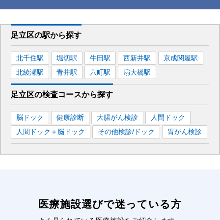
足立区
の駅から
探す
北千住
駅
堀切
駅
牛田
駅
西新井
駅
京成関屋
駅
北綾瀬
駅
青井
駅
六町
駅
扇大橋
駅
足立区
の
検査コースから探す
脳ドック
健康診断
大腸がん検診
人間ドック
人間ドック＋脳ドック
その他検診/ドック
胃がん検診
医療施設選びで迷っている方