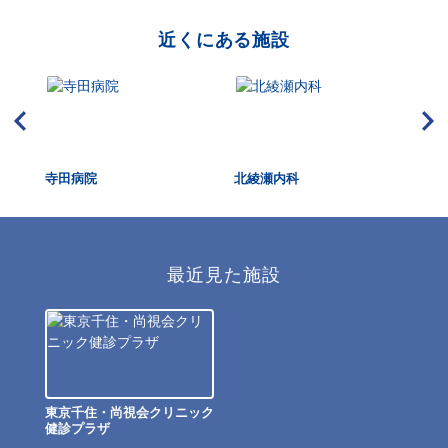
近くにある施設
寺田病院
北綾瀬内科
い
最近見た施設
東京千住・尚視会クリニック
健診プラザ