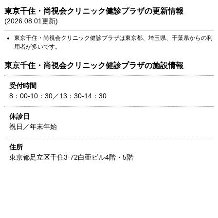
東京千住・尚視会クリニック健診プラザ
の更新情報
(
2026.08.01
更新)
東京千住・尚視会クリニック健診プラザ
は
東京都
、
埼玉県
、
千葉県
からの利
用者が多いです。
東京千住・尚視会クリニック健診プラザ
の施設情報
受付時間
8：00-10：30／13：30-14：30
休診日
祝日／年末年始
住所
東京都
足立区千住3-72
白亜ビル4階・5階