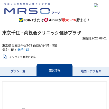
または
が
最大3.5%
貯まる！
東京千住・尚視会クリニック健診プラザ
更新日:
2026.08.01
東京都
足立区千住3-72
白亜ビル4階・5階
最寄り駅：
北千住駅
インボイス制度に対応
施設情報
プラン一覧
地図・アクセス