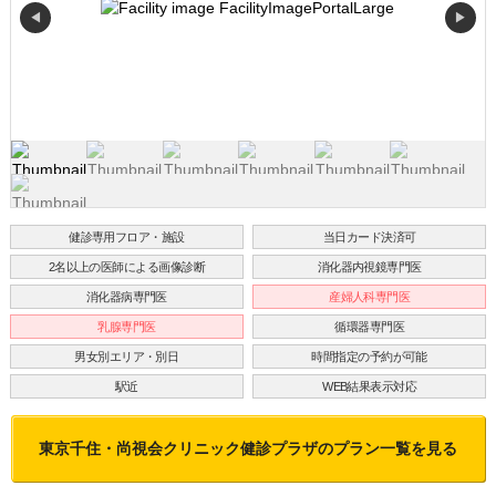
◀
▶
健診専用フロア・施設
当日カード決済可
2名以上の医師による画像診断
消化器内視鏡専門医
消化器病専門医
産婦人科専門医
乳腺専門医
循環器専門医
男女別エリア・別日
時間指定の予約が可能
駅近
WEB結果表示対応
東京千住・尚視会クリニック健診プラザ
のプラン一覧を見る