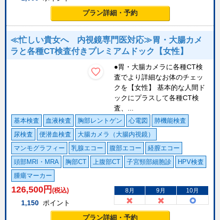
プラン詳細・予約
≪忙しい貴女へ 内視鏡専門医対応≫胃・大腸カメ
ラと各種CT検査付きプレミアムドック【女性】
●胃・大腸カメラに各種CT検
査でより詳細なお体のチェッ
クを【女性】 基本的な人間ド
ックにプラスして各種CT検
査、...
基本検査
血液検査
胸部レントゲン
心電図
肺機能検査
尿検査
便潜血検査
大腸カメラ（大腸内視鏡）
マンモグラフィー
乳腺エコー
腹部エコー
経膣エコー
頭部MRI・MRA
胸部CT
上腹部CT
子宮頸部細胞診
HPV検査
腫瘍マーカー
126,500
円
(税込)
8月
9月
10月
1,150
ポイント
プラン詳細・予約