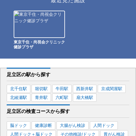
最近見た施設
東京千住・尚視会クリニック
健診プラザ
足立区
の駅から
探す
北千住
駅
堀切
駅
牛田
駅
西新井
駅
京成関屋
駅
北綾瀬
駅
青井
駅
六町
駅
扇大橋
駅
足立区
の
検査コースから探す
脳ドック
健康診断
大腸がん検診
人間ドック
人間ドック＋脳ドック
その他検診/ドック
胃がん検診