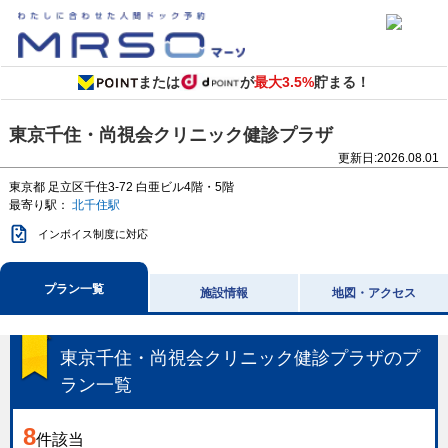
または
が
最大3.5%
貯まる！
東京千住・尚視会クリニック健診プラザ
更新日:
2026.08.01
東京都
足立区千住3-72
白亜ビル4階・5階
最寄り駅：
北千住駅
インボイス制度に対応
プラン一覧
施設情報
地図・アクセス
東京千住・尚視会クリニック健診プラザ
のプ
ラン一覧
8
件該当