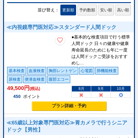
並び替え：
更新順
予約数順
安い順
高い順
≪内視鏡専門医対応≫スタンダード人間ドック
●基本的な検査項目で行う標準
人間ドック 日々の健康や健康
寿命延長のためにも年に一度
は人間ドックご受診をおすす
めし...
基本検査
血液検査
胸部レントゲン
心電図
肺機能検査
尿検査
便潜血検査
腹部エコー
49,500
円
(税込)
8月
9月
10月
450
ポイント
プラン詳細・予約
≪65歳以上対象専門医対応≫胃カメラで行うシニア
ドック【男性】