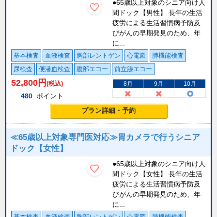
●65歳以上対象のシニア向け人
間ドック【男性】 長年の生活
疲労による生活習慣病予防及
びがんの早期発見のため、年
に...
基本検査
血液検査
胸部レントゲン
心電図
肺機能検査
尿検査
便潜血検査
腹部エコー
前立腺エコー
52,800
円
(税込)
8月
9月
10月
480
ポイント
プラン詳細・予約
≪65歳以上対象専門医対応≫胃カメラで行うシニア
ドック【女性】
●65歳以上対象のシニア向け人
間ドック【女性】 長年の生活
疲労による生活習慣病予防及
びがんの早期発見のため、年
に...
基本検査
血液検査
胸部レントゲン
心電図
肺機能検査