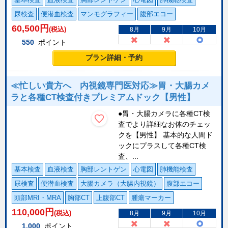
尿検査
便潜血検査
マンモグラフィー
腹部エコー
60,500
円
(税込)
8月
9月
10月
550
ポイント
プラン詳細・予約
≪忙しい貴方へ 内視鏡専門医対応≫胃・大腸カメ
ラと各種CT検査付きプレミアムドック【男性】
●胃・大腸カメラに各種CT検
査でより詳細なお体のチェッ
クを【男性】 基本的な人間ド
ックにプラスして各種CT検
査、...
基本検査
血液検査
胸部レントゲン
心電図
肺機能検査
尿検査
便潜血検査
大腸カメラ（大腸内視鏡）
腹部エコー
頭部MRI・MRA
胸部CT
上腹部CT
腫瘍マーカー
110,000
円
(税込)
8月
9月
10月
1,000
ポイント