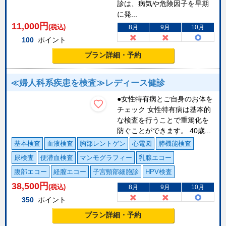
診は、病気や危険因子を早期
に発...
11,000
円
(税込)
8月
9月
10月
100
ポイント
プラン詳細・予約
≪婦人科系疾患を検査≫レディース健診
●女性特有病とご自身のお体を
チェック 女性特有病は基本的
な検査を行うことで重篤化を
防ぐことができます。 40歳...
基本検査
血液検査
胸部レントゲン
心電図
肺機能検査
尿検査
便潜血検査
マンモグラフィー
乳腺エコー
腹部エコー
経膣エコー
子宮頸部細胞診
HPV検査
38,500
円
(税込)
8月
9月
10月
350
ポイント
プラン詳細・予約