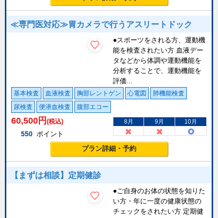
≪専門医対応≫胃カメラで行うアスリートドック
●スポーツをされる方、運動機
能を検査されたい方 血液デー
タなどから体調や運動機能を
分析することで、運動機能を
評価...
基本検査
血液検査
胸部レントゲン
心電図
肺機能検査
尿検査
便潜血検査
腹部エコー
60,500
円
(税込)
8月
9月
10月
550
ポイント
プラン詳細・予約
【まずは相談】定期健診
●ご自身のお体の状態を知りた
い方・年に一度の健康状態の
チェックをされたい方 定期健