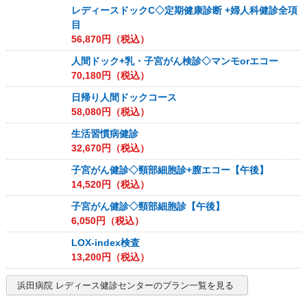
レディースドックC◇定期健康診断 +婦人科健診全項
目
56,870
円（税込）
人間ドック+乳・子宮がん検診◇マンモorエコー
70,180
円（税込）
日帰り人間ドックコース
58,080
円（税込）
生活習慣病健診
32,670
円（税込）
子宮がん健診◇頸部細胞診+膣エコー【午後】
14,520
円（税込）
子宮がん健診◇頸部細胞診【午後】
6,050
円（税込）
LOX-index検査
13,200
円（税込）
浜田病院 レディース健診センター
のプラン一覧を見る