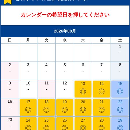
カレンダーの希望日を押してください
2026年08月
日
月
火
水
木
金
土
1
-
2
3
4
5
6
7
8
-
-
-
-
-
-
-
9
10
11
12
13
14
15
-
-
-
-
◎
◎
◎
16
17
18
19
20
21
22
-
◎
◎
◎
◎
◎
◎
23
24
25
26
27
28
29
-
◎
◎
◎
◎
◎
◎