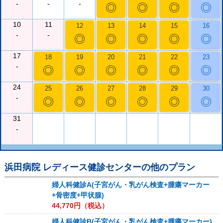
-
-
-
◎
◎
◎
◎
10
11
12
13
14
15
16
-
-
◎
◎
◎
◎
◎
17
18
19
20
21
22
23
-
◎
◎
◎
◎
◎
◎
24
25
26
27
28
29
30
-
◎
◎
◎
◎
◎
◎
31
-
浜田病院 レディース健診センター
の他のプラン
婦人科健診A(子宮がん・乳がん検査+腫瘍マーカー
+骨密度+甲状腺)
44,770
円（税込）
婦人科健診B(子宮がん・乳がん検査+腫瘍マーカー)