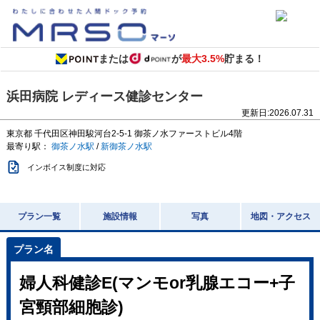
または
が
最大3.5%
貯まる！
浜田病院 レディース健診センター
更新日:
2026.07.31
東京都
千代田区神田駿河台2-5-1
御茶ノ水ファーストビル4階
最寄り駅：
御茶ノ水駅
/
新御茶ノ水駅
インボイス制度に対応
プラン一覧
施設情報
写真
地図・アクセス
婦人科健診E(マンモor乳腺エコー+子
宮頸部細胞診)