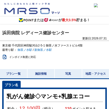
または
が
最大3.5%
貯まる！
浜田病院 レディース健診センター
更新日:
2026.07.31
東京都
千代田区神田駿河台2-5-1
御茶ノ水ファーストビル4階
最寄り駅：
御茶ノ水駅
/
新御茶ノ水駅
インボイス制度に対応
プラン一覧
施設情報
写真
地図・アクセス
乳がん健診◇マンモ+乳腺エコー
12,100
円
料金：
（税込）
110
ポイント貯まる