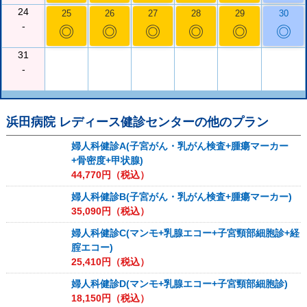
24
25
26
27
28
29
30
-
◎
◎
◎
◎
◎
◎
31
-
浜田病院 レディース健診センター
の他のプラン
婦人科健診A(子宮がん・乳がん検査+腫瘍マーカー
+骨密度+甲状腺)
44,770
円（税込）
婦人科健診B(子宮がん・乳がん検査+腫瘍マーカー)
35,090
円（税込）
婦人科健診C(マンモ+乳腺エコー+子宮頸部細胞診+経
腟エコー)
25,410
円（税込）
婦人科健診D(マンモ+乳腺エコー+子宮頸部細胞診)
18,150
円（税込）