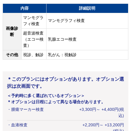
内容
詳細説明
マンモグラ
マンモグラフィ検査
フィ検査
画像診
超音波検査
断
（エコー検
乳腺エコー検査
査）
その他
視診、触診
乳がん：視触診
＊このプランにはオプションがあります。オプション選
択は次画面です。
＜予約時に多く選ばれているオプション＞
＊オプションは日程によって異なる場合があります。
・
腫瘍マーカー検査
+
3,300
円
～ +4,400円(税
込)
・
血液検査
+
2,200
円
～ +13,200円