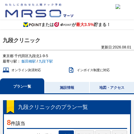
または
が
最大3.5%
貯まる！
九段クリニック
更新日:
2026.08.01
東京都
千代田区九段北1-9-5
最寄り駅：
飯田橋駅
/
九段下駅
オンライン決済対応
インボイス制度に対応
プラン一覧
施設情報
地図・アクセス
九段クリニック
のプラン一覧
8
件該当