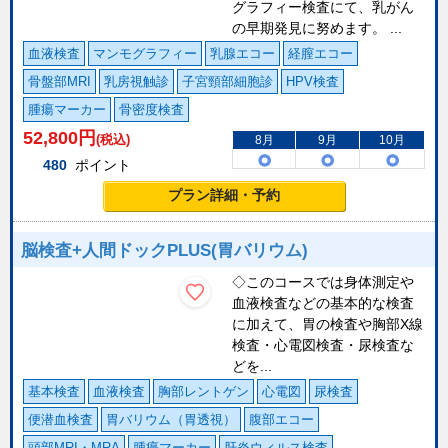
グラフィー検査にて、乳がん
の早期発見に努めます。 ...
血液検査
マンモグラフィー
乳腺エコー
経膣エコー
骨盤部MRI
乳房視触診
子宮頸部細胞診
HPV検査
腫瘍マーカー
骨密度検査
52,800
円
(税込)
8月
9月
10月
480
ポイント
プラン詳細・予約
脳検査+人間ドックPLUS(胃バリウム)
◇このコースでは身体測定や
血液検査などの基本的な検査
に加えて、胃の検査や胸部X線
検査・心電図検査・尿検査な
どを...
基本検査
血液検査
胸部レントゲン
心電図
尿検査
便潜血検査
胃バリウム（胃透視）
腹部エコー
頭部MRI・MRA
腫瘍マーカー
肝炎ウィルス検査