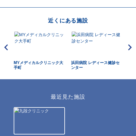
近くにある施設
ク
MYメディカルクリニック大
浜田病院 レディース健診セ
東
手町
ンター
ク 
最近見た施設