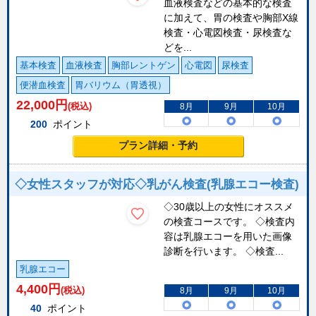
血液検査などの基本的な検査
に加えて、胃の検査や胸部X線
検査・心電図検査・尿検査な
どを...
基本検査
血液検査
胸部レントゲン
心電図
尿検査
便潜血検査
胃バリウム（胃透視）
22,000
円
(税込)
8月
9月
10月
200
ポイント
プラン詳細・予約
◇女性スタッフが対応◇乳がん検査(乳腺エコー検査)
◇30歳以上の女性にオススメ
の検査コースです。 ◇検査内
容は乳腺エコーを用いた画像
診断を行います。 ◇検査...
乳腺エコー
4,400
円
(税込)
8月
9月
10月
40
ポイント