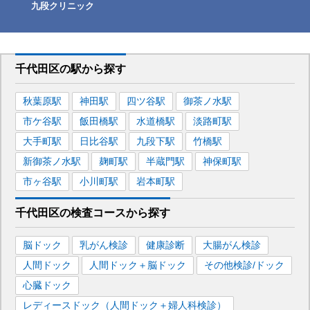
九段クリニック
千代田区
の駅から
探す
秋葉原
駅
神田
駅
四ツ谷
駅
御茶ノ水
駅
市ケ谷
駅
飯田橋
駅
水道橋
駅
淡路町
駅
大手町
駅
日比谷
駅
九段下
駅
竹橋
駅
新御茶ノ水
駅
麹町
駅
半蔵門
駅
神保町
駅
市ヶ谷
駅
小川町
駅
岩本町
駅
千代田区
の
検査コースから探す
脳ドック
乳がん検診
健康診断
大腸がん検診
人間ドック
人間ドック＋脳ドック
その他検診/ドック
心臓ドック
レディースドック（人間ドック＋婦人科検診）