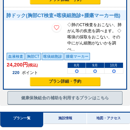
肺ドック(胸部CT検査+喀痰細胞診+腫瘍マーカー他)
◇肺のCT検査をおこない、肺
がん等の疾患を調べます。 ◇
喀痰の採取をおこない、その
中にがん細胞がないかを調
べ...
血液検査
胸部CT
喀痰細胞診
腫瘍マーカー
24,200
円
(税込)
8月
9月
10月
220
ポイント
プラン詳細・予約
健康保険組合の補助を利用するプランはこちら
プラン一覧
施設情報
地図・アクセス