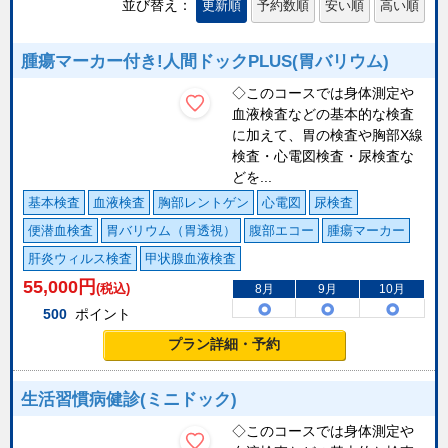
並び替え：
更新順
予約数順
安い順
高い順
腫瘍マーカー付き!人間ドックPLUS(胃バリウム)
◇このコースでは身体測定や
血液検査などの基本的な検査
に加えて、胃の検査や胸部X線
検査・心電図検査・尿検査な
どを...
基本検査
血液検査
胸部レントゲン
心電図
尿検査
便潜血検査
胃バリウム（胃透視）
腹部エコー
腫瘍マーカー
肝炎ウィルス検査
甲状腺血液検査
55,000
円
(税込)
8月
9月
10月
500
ポイント
プラン詳細・予約
生活習慣病健診(ミニドック)
◇このコースでは身体測定や