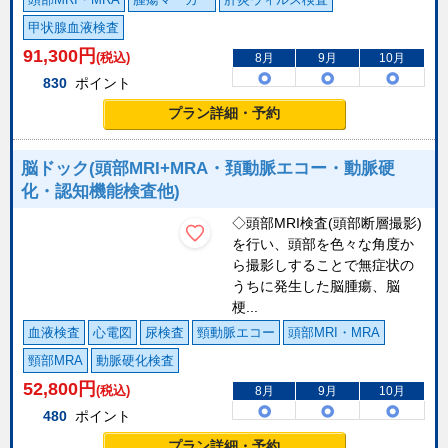
甲状腺血液検査
91,300
円
(税込)
8月
9月
10月
830
ポイント
プラン詳細・予約
脳ドック(頭部MRI+MRA・頚動脈エコー・動脈硬
化・認知機能検査他)
◇頭部MRI検査(頭部断層撮影)
を行い、頭部を色々な角度か
ら撮影しすることで無症状の
うちに発生した脳腫瘍、脳
梗...
血液検査
心電図
尿検査
頸動脈エコー
頭部MRI・MRA
頸部MRA
動脈硬化検査
52,800
円
(税込)
8月
9月
10月
480
ポイント
プラン詳細・予約