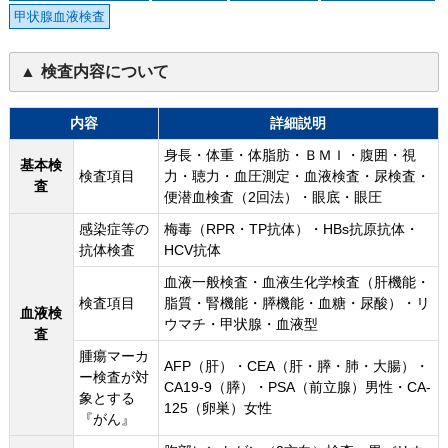
甲状腺血液検査
検査内容について
内容
詳細説明
身長・体重・体脂肪・ＢＭＩ・腹囲・視
基本検
検査項目
力・聴力・血圧測定・血液検査・尿検査・
査
便潜血検査（2回法）・眼底・眼圧
感染症等の
梅毒（RPR・TP抗体）・HBs抗原抗体・
抗体検査
HCV抗体
血液一般検査・血液生化学検査（肝機能・
検査項目
脂質・腎機能・膵機能・血糖・尿酸）・リ
血液検
ウマチ・甲状腺・血液型
査
腫瘍マーカ
AFP（肝）・CEA（肝・膵・肺・大腸）・
ー検査が対
CA19-9（膵）・PSA（前立腺）男性・CA-
象とする
125（卵巣）女性
『がん』