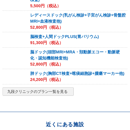
5,500
円（税込）
レディースドック(乳がん検診+子宮がん検診+骨盤腔
MRI+血液検査他)
52,800
円（税込）
脳検査+人間ドックPLUS(胃バリウム)
91,300
円（税込）
脳ドック(頭部MRI+MRA・頚動脈エコー・動脈硬
化・認知機能検査他)
52,800
円（税込）
肺ドック(胸部CT検査+喀痰細胞診+腫瘍マーカー他)
24,200
円（税込）
九段クリニック
のプラン一覧を見る
近くにある施設