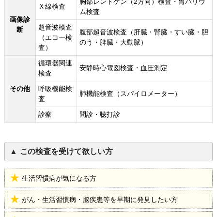
胸部レントゲン（2方向）検査・胃バリウ
Ｘ線検査
ム検査
画像診
超音波検査
断
腹部超音波検査（肝臓・腎臓・すい臓・胆
（エコー検
のう・脾臓・大動脈）
査）
循環器関連
安静時心電図検査・血圧測定
検査
その他
呼吸機能検
肺機能検査（スパイロメーター）
査
診察
問診・聴打診
この検査を受けて欲しい方
生活習慣病が気になる方
がん・生活習慣病・脳疾患等を早期に発見したい方