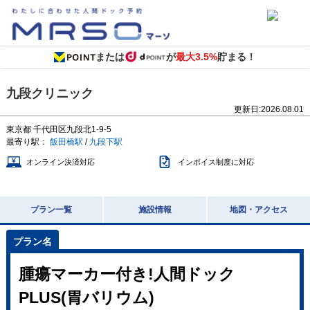
または
が
最大3.5%
貯まる！
九段クリニック
更新日:
2026.08.01
東京都
千代田区九段北1-9-5
最寄り駅：
飯田橋駅
/
九段下駅
オンライン決済対応
インボイス制度に対応
プラン一覧
施設情報
地図・アクセス
腫瘍マーカー付き!人間ドック
PLUS(胃バリウム)