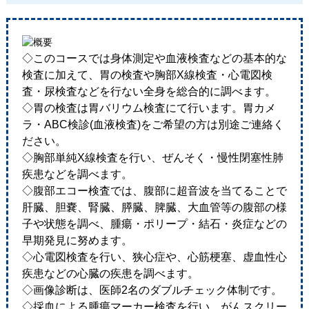
◇このコースでは身体測定や血液検査などの基本的な
検査に加えて、胃の検査や胸部X線検査・心電図検
査・尿検査などを行ない全身を総合的に調べます。
◇胃の検査は胃バリウム検査にて行います。胃カメ
ラ・ABC検診(血液検査)をご希望の方は別途ご連絡く
ださい。
◇胸部単純X線検査を行い、ぜんそく・慢性閉塞性肺
疾患などを調べます。
◇腹部エコー検査では、腹部に超音波を当てることで
肝臓、胆嚢、腎臓、膵臓、脾臓、大血管等の腹部の様
子や状態を調べ、腫瘍・ポリープ・結石・炎症などの
早期発見に努めます。
◇心電図検査を行い、狭心症や、心筋梗塞、虚血性心
疾患などの心臓の疾患を調べます。
◇画像診断は、医師2名のダブルチェック体制です。
◇採血による腫瘍マーカー検査を行い、がんスクリー