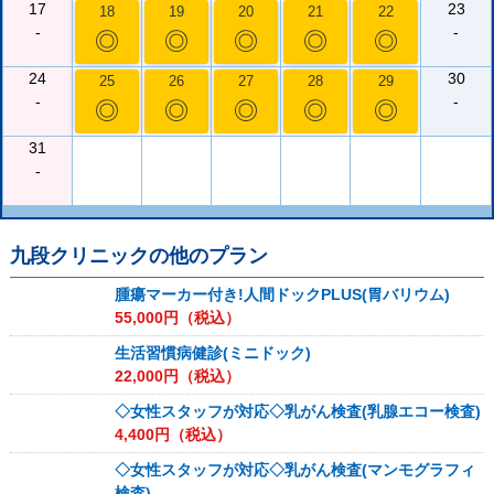
17
23
18
19
20
21
22
-
-
◎
◎
◎
◎
◎
24
30
25
26
27
28
29
-
-
◎
◎
◎
◎
◎
31
-
九段クリニック
の他のプラン
腫瘍マーカー付き!人間ドックPLUS(胃バリウム)
55,000
円（税込）
生活習慣病健診(ミニドック)
22,000
円（税込）
◇女性スタッフが対応◇乳がん検査(乳腺エコー検査)
4,400
円（税込）
◇女性スタッフが対応◇乳がん検査(マンモグラフィ
検査)