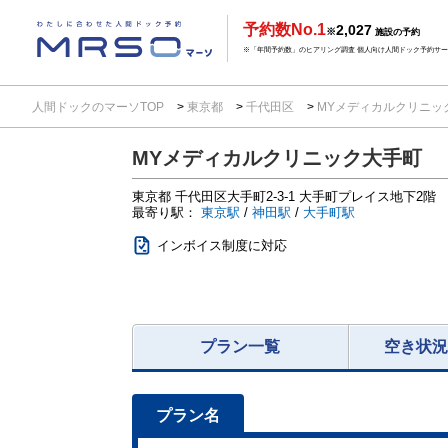
予約数No.1
2,027
※
施設の予約
※「年間予約数」のヒアリング調査 個人向け人間ドック予約サービ
人間ドックのマーソTOP
東京都
千代田区
MYメディカルクリニッ
MYメディカルクリニック大手町
東京都
千代田区大手町2-3-1
大手町プレイス地下2階
最寄り駅：
東京駅
/
神田駅
/
大手町駅
インボイス制度に対応
プラン一覧
空き状