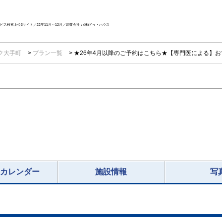
ス検索上位3サイト／22年11月～12月／調査会社：(株)ドゥ・ハウス
ク大手町
プラン一覧
★26年4月以降のご予約はこちら★【専門医による】お
況カレンダー
施設情報
写