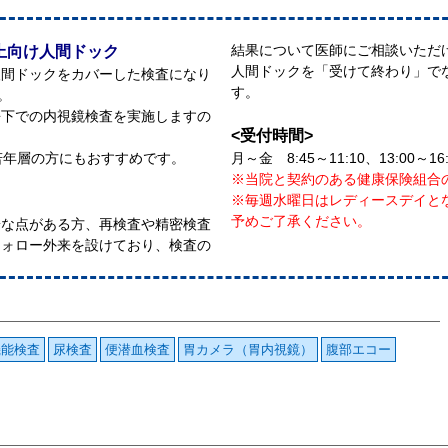
結果について医師にご相談いただ
上向け人間ドック
人間ドックを「受けて終わり」で
人間ドックをカバーした検査になり
す。
す。
静下での内視鏡検査を実施しますの
<受付時間>
若年層の方にもおすすめです。
月～金 8:45～11:10、13:00～16
※当院と契約のある健康保険組合
※毎週水曜日はレディースデイと
予めご了承ください。
安な点がある方、再検査や精密検査
フォロー外来を設けており、検査の
機能検査
尿検査
便潜血検査
胃カメラ（胃内視鏡）
腹部エコー