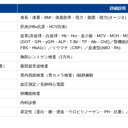
詳細説明
身長・体重・BMI・体脂肪率・視力・腹囲・聴力(オージオ)
肝炎(HBs抗原・HCV抗体)
血算(赤血球・白血球・Hb・Hct・血小板・MCV・MCH・MCH
(GOT・GPt・γGPt・ALP・T-Bil・TP・Alb・ChE)／腎
FBS・HbA1c）／リウマチ（CRP）／血液型(ABO・Rh)
胸部レントゲン検査（2方向）
査）
腹部超音波検査
胃内視鏡検査（胃カメラ検査）/鎮静麻酔
血圧測定／安静時心電図
肺機能検査
内科診察
尿定性（蛋白・糖・潜血・ウロビリノーゲン・PH・比重）