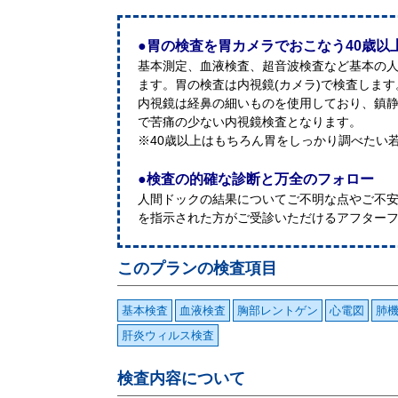
●胃の検査を胃カメラでおこなう40歳以
基本測定、血液検査、超音波検査など基本の
ます。胃の検査は内視鏡(カメラ)で検査しま
内視鏡は経鼻の細いものを使用しており、鎮
で苦痛の少ない内視鏡検査となります。
※40歳以上はもちろん胃をしっかり調べたい
●検査の的確な診断と万全のフォロー
人間ドックの結果についてご不明な点やご不
を指示された方がご受診いただけるアフター
このプランの検査項目
基本検査
血液検査
胸部レントゲン
心電図
肺
肝炎ウィルス検査
検査内容について