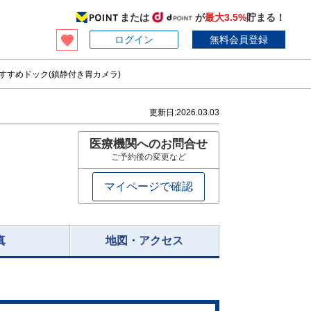
または
が
最大3.5%
貯まる！
ログイン
無料会員登録
すすめドック(鎮静付き胃カメラ)
更新日:
2026.03.03
医療機関へのお問合せ
ご予約後の変更など
マイページで確認
真
地図・アクセス