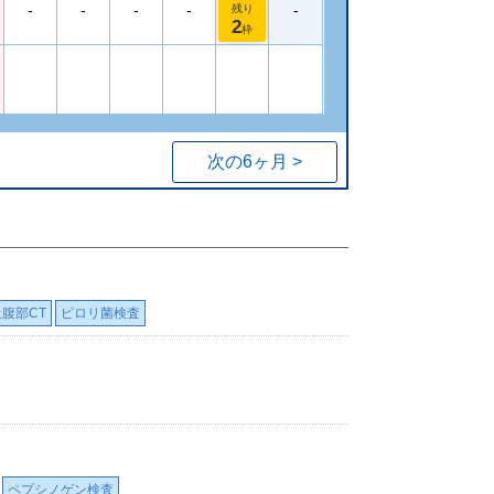
-
-
-
-
-
残り
2
枠
次の6ヶ月 >
上腹部CT
ピロリ菌検査
ペプシノゲン検査