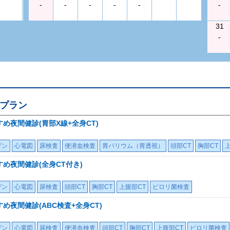
-
-
-
-
-
-
31
-
プラン
すめ夜間健診(胃部X線+全身CT)
ゲン
心電図
尿検査
便潜血検査
胃バリウム（胃透視）
頭部CT
胸部CT
すめ夜間健診(全身CT付き)
ゲン
心電図
尿検査
頭部CT
胸部CT
上腹部CT
ピロリ菌検査
すめ夜間健診(ABC検査+全身CT)
ゲン
心電図
尿検査
便潜血検査
頭部CT
胸部CT
上腹部CT
ピロリ菌検査