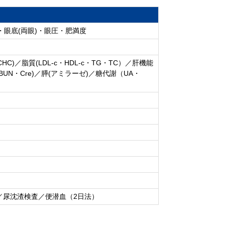
・眼底(両眼)・眼圧・肥満度
C)／脂質(LDL-c・HDL‐c・TG・TC）／肝機能
機能(BUN・Cre)／膵(アミラーゼ)／糖代謝（UA・
／尿沈渣検査／便潜血（2日法）