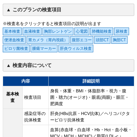
このプランの検査項目
※検査名をクリックすると検査項目の説明が出ます
基本検査
血液検査
胸部レントゲン
心電図
肺機能検査
尿検査
便潜血検査
胃カメラ（胃内視鏡）
腹部エコー
頭部CT
胸部CT
ピロリ菌検査
腫瘍マーカー
肝炎ウィルス検査
検査内容について
内容
詳細説明
身長・体重・BMI・体脂肪率・視力・腹
基本検
検査項目
囲・聴力(オージオ)・眼底(両眼)・眼圧・
査
肥満度
感染症等の
肝炎(HBs抗原・HCV抗体)／ヘリコバクタ
抗体検査
ーピロリ抗体検査
血算(赤血球・白血球・Hb・Hct・血小板・
MCV・MCH・MCHC)／脂質(LDL-c・