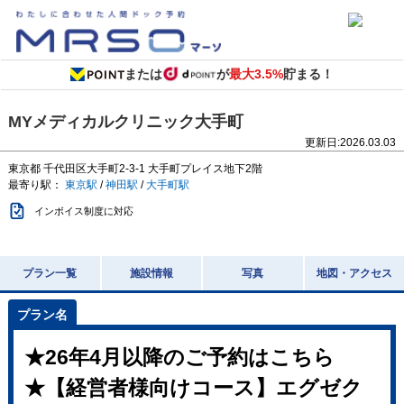
または
が
最大3.5%
貯まる！
MYメディカルクリニック大手町
更新日:
2026.03.03
東京都
千代田区大手町2-3-1
大手町プレイス地下2階
最寄り駅：
東京駅
/
神田駅
/
大手町駅
インボイス制度に対応
プラン一覧
施設情報
写真
地図・アクセス
★26年4月以降のご予約はこちら
★【経営者様向けコース】エグゼク