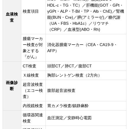
HDL‐c・TG・TC）／肝機能(GOT・GPt・
検査項目
γGPt・ALP・T-Bil・TP・Alb・ChE)／腎機
血液検
能(BUN・Cre)／膵(アミラーゼ)／糖代謝
査
（UA・FBS・HbA1c）／リウマチ
（CRP）／血液型(ABO・Rh)
腫瘍マーカ
ー検査が対
消化器腫瘍マーカー（CEA・CA19-9・
象とする
AFP）
『がん』
CT検査
頭部CT／肺CT／腹部CT
Ｘ線検査
胸部レントゲン検査（2方向）
画像診
超音波検査
断
（エコー検
腹部超音波検査
査）
内視鏡検査
胃カメラ検査/鎮静麻酔
循環器関連
血圧測定／安静時心電図
検査