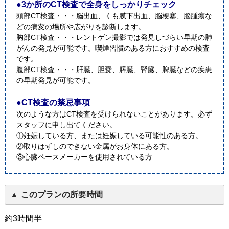
●3か所のCT検査で全身をしっかりチェック
頭部CT検査・・・脳出血、くも膜下出血、脳梗塞、脳腫瘍な
どの病変の場所や広がりを診断します。
胸部CT検査・・・レントゲン撮影では発見しづらい早期の肺
がんの発見が可能です。喫煙習慣のある方におすすめの検査
です。
腹部CT検査・・・肝臓、胆嚢、膵臓、腎臓、脾臓などの疾患
の早期発見が可能です。
●CT検査の禁忌事項
次のような方はCT検査を受けられないことがあります。必ず
スタッフに申し出てください。
①妊娠している方、または妊娠している可能性のある方。
②取りはずしのできない金属がお身体にある方。
③心臓ペースメーカーを使用されている方
このプランの所要時間
約3時間半