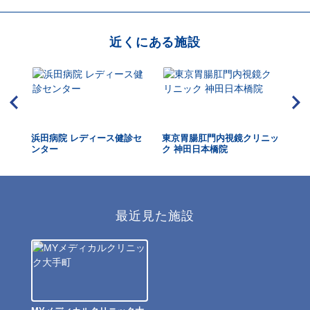
近くにある施設
クリ
浜田病院 レディース健診セ
東京胃腸肛門内視鏡クリニッ
こ
ンター
ク 神田日本橋院
最近見た施設