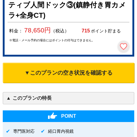
ティブ人間ドック③(鎮静付き胃カメ
ラ+全身CT)
78,650
円
料金：
（税込）
715
ポイント貯まる
※電話・メール予約の場合にはポイントの付与はできません。
▼このプランの空き状況を確認する
このプランの特長
POINT
専門医対応
経口胃内視鏡