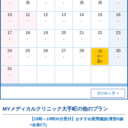
-
満
-
-
満
満
-
10
11
12
13
14
15
16
-
-
-
-
-
-
-
17
18
19
20
21
22
23
-
-
-
-
-
-
-
24
25
26
27
28
30
29
-
-
-
-
-
-
残り
2
枠
31
-
次の6ヶ月 >
MYメディカルクリニック大手町
の他のプラン
【18時～19時30分受付】おすすめ夜間健診(胃部X線
+全身CT)