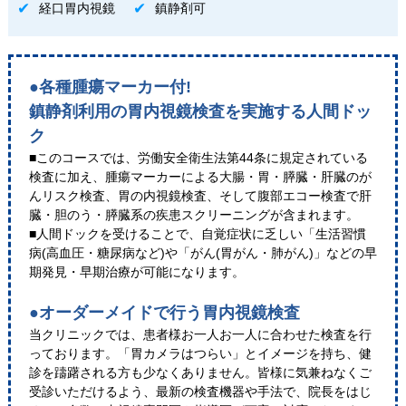
経口胃内視鏡
鎮静剤可
●各種腫瘍マーカー付!
鎮静剤利用の胃内視鏡検査を実施する人間ドッ
ク
■このコースでは、労働安全衛生法第44条に規定されている
検査に加え、腫瘍マーカーによる大腸・胃・膵臓・肝臓のが
んリスク検査、胃の内視鏡検査、そして腹部エコー検査で肝
臓・胆のう・膵臓系の疾患スクリーニングが含まれます。
■人間ドックを受けることで、自覚症状に乏しい「生活習慣
病(高血圧・糖尿病など)や「がん(胃がん・肺がん)」などの早
期発見・早期治療が可能になります。
●オーダーメイドで行う胃内視鏡検査
当クリニックでは、患者様お一人お一人に合わせた検査を行
っております。「胃カメラはつらい」とイメージを持ち、健
診を躊躇される方も少なくありません。皆様に気兼ねなくご
受診いただけるよう、最新の検査機器や手法で、院長をはじ