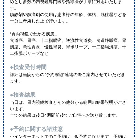
めとし多数の内視鏡専門医や指導医が丁寧に対応いたしま
す。
鎮静剤や鎮痛剤の使用は患者様の年齢、体格、既往歴などを
十分に考慮した上で行います。
*胃内視鏡でわかる疾患…
食道癌、胃癌、十二指腸癌、逆流性食道炎、食道静脈瘤、胃
潰瘍、急性胃炎、慢性胃炎、胃ポリープ、十二指腸潰瘍、十
二指腸ポリープなど
●検査受付時間
詳細は当院からの”予約確認”連絡の際ご案内させていただき
ます。
●検査結果
当日は、胃内視鏡検査とその他分かる範囲の結果説明がござ
います。
全ての結果は後日4週間前後でご自宅へお送り致します。
●予約に関する諸注意
※インターネットでのご予約は、仮予約になります。予約は