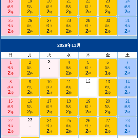
18
19
20
21
22
23
24
残り
残り
残り
残り
残り
残り
残り
2
2
2
2
2
2
2
枠
枠
枠
枠
枠
枠
枠
25
26
27
28
29
30
31
残り
残り
残り
残り
残り
残り
残り
2
2
2
2
2
2
2
枠
枠
枠
枠
枠
枠
枠
2026年11月
日
月
火
水
木
金
土
3
1
2
4
5
6
7
-
残り
残り
残り
残り
残り
残り
2
2
2
2
1
2
枠
枠
枠
枠
枠
枠
12
8
9
10
11
13
14
-
残り
残り
残り
残り
残り
残り
2
2
2
2
2
2
枠
枠
枠
枠
枠
枠
15
16
17
18
19
20
21
残り
残り
残り
残り
残り
残り
残り
2
2
2
2
2
2
2
枠
枠
枠
枠
枠
枠
枠
23
22
24
25
26
27
28
-
残り
残り
残り
残り
残り
残り
2
2
2
2
2
2
枠
枠
枠
枠
枠
枠