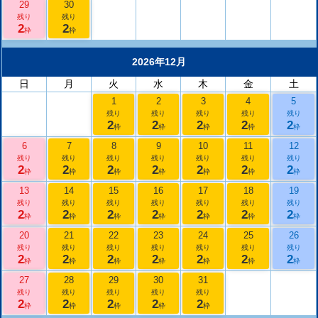
29
30
残り
残り
2
2
枠
枠
2026年12月
日
月
火
水
木
金
土
1
2
3
4
5
残り
残り
残り
残り
残り
2
2
2
2
2
枠
枠
枠
枠
枠
6
7
8
9
10
11
12
残り
残り
残り
残り
残り
残り
残り
2
2
2
2
2
2
2
枠
枠
枠
枠
枠
枠
枠
13
14
15
16
17
18
19
残り
残り
残り
残り
残り
残り
残り
2
2
2
2
2
2
2
枠
枠
枠
枠
枠
枠
枠
20
21
22
23
24
25
26
残り
残り
残り
残り
残り
残り
残り
2
2
2
2
2
2
2
枠
枠
枠
枠
枠
枠
枠
27
28
29
30
31
残り
残り
残り
残り
残り
2
2
2
2
2
枠
枠
枠
枠
枠