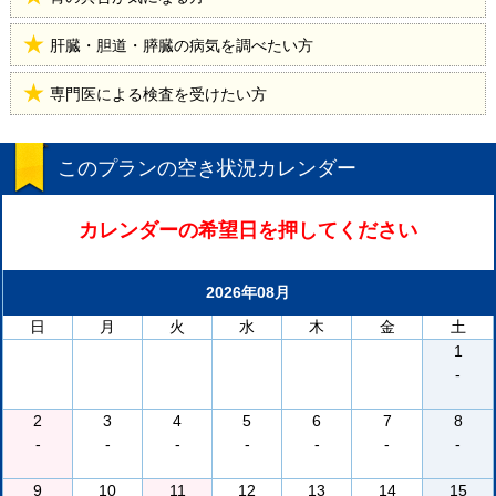
肝臓・胆道・膵臓の病気を調べたい方
専門医による検査を受けたい方
このプランの空き状況カレンダー
カレンダーの希望日を押してください
2026年08月
日
月
火
水
木
金
土
1
-
2
3
4
5
6
7
8
-
-
-
-
-
-
-
9
10
11
12
13
14
15