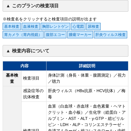
このプランの検査項目
※検査名をクリックすると検査項目の説明が出ます
基本検査
血液検査
胸部レントゲン
心電図
尿検査
胃カメラ（胃内視鏡）
腹部エコー
腫瘍マーカー
肝炎ウィルス検査
検査内容について
内容
詳細説明
基本検
身体計測（身長・体重・腹囲測定）／視力
検査項目
査
／聴力
感染症等の
肝炎ウィルス（HBs抗原・HCV抗体）／梅
抗体検査
毒
血算（白血球・赤血球・血色素量・ヘマト
クリット・血小板）／生化学（総蛋白・ア
ルブミン・AST・ALT・y-GTP・総ビリル
ビン・LDH・ALP・コリンエステラーゼ・
検査項目
血清アミラーゼ・総コレステロール・中性