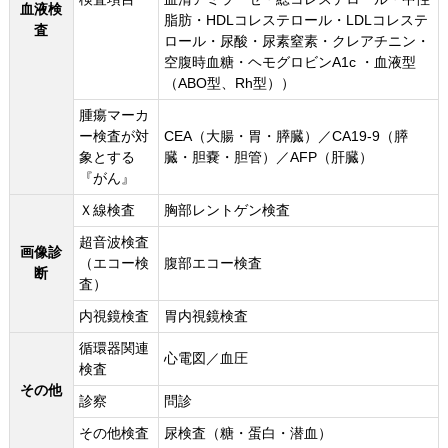
血液検
脂肪・HDLコレステロール・LDLコレステ
査
ロール・尿酸・尿素窒素・クレアチニン・
空腹時血糖・ヘモグロビンA1c ・血液型
（ABO型、Rh型））
腫瘍マーカ
ー検査が対
CEA（大腸・胃・膵臓）／CA19-9（膵
象とする
臓・胆嚢・胆管）／AFP（肝臓）
『がん』
Ｘ線検査
胸部レントゲン検査
超音波検査
画像診
（エコー検
腹部エコー検査
断
査）
内視鏡検査
胃内視鏡検査
循環器関連
心電図／血圧
検査
その他
診察
問診
その他検査
尿検査（糖・蛋白・潜血）