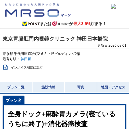
または
が
最大3.5%
貯まる！
東京胃腸肛門内視鏡クリニック 神田日本橋院
更新日:
2026.08.01
東京都
千代田区鍛冶町2-6-2
上野ビルディング2階
最寄り駅：
神田駅
インボイス制度に対応
プラン一覧
施設情報
写真
地図・アクセス
全身ドック+麻酔胃カメラ(寝ている
うちに終了)+消化器癌検査