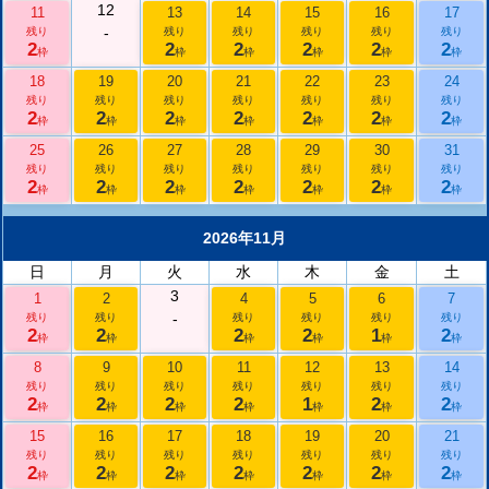
12
11
13
14
15
16
17
-
残り
残り
残り
残り
残り
残り
2
2
2
2
2
2
枠
枠
枠
枠
枠
枠
18
19
20
21
22
23
24
残り
残り
残り
残り
残り
残り
残り
2
2
2
2
2
2
2
枠
枠
枠
枠
枠
枠
枠
25
26
27
28
29
30
31
残り
残り
残り
残り
残り
残り
残り
2
2
2
2
2
2
2
枠
枠
枠
枠
枠
枠
枠
2026年11月
日
月
火
水
木
金
土
3
1
2
4
5
6
7
-
残り
残り
残り
残り
残り
残り
2
2
2
2
1
2
枠
枠
枠
枠
枠
枠
8
9
10
11
12
13
14
残り
残り
残り
残り
残り
残り
残り
2
2
2
2
1
2
2
枠
枠
枠
枠
枠
枠
枠
15
16
17
18
19
20
21
残り
残り
残り
残り
残り
残り
残り
2
2
2
2
2
2
2
枠
枠
枠
枠
枠
枠
枠