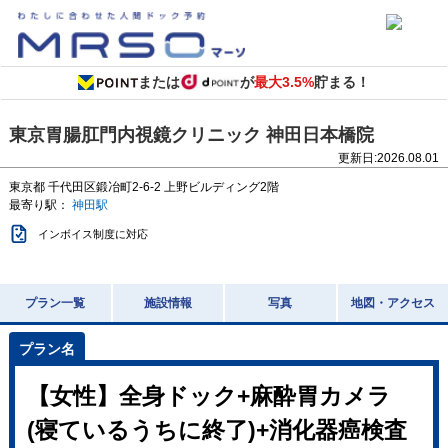
または
が
最大3.5%
貯まる！
東京胃腸肛門内視鏡クリニック 神田日本橋院
更新日:
2026.08.01
東京都
千代田区鍛冶町2-6-2
上野ビルディング2階
最寄り駅：
神田駅
インボイス制度に対応
プラン一覧
施設情報
写真
地図・アクセス
【女性】全身ドック+麻酔胃カメラ
(寝ているうちに終了)+消化器癌検査