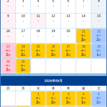
2
3
4
5
6
7
8
-
-
-
-
-
-
-
9
10
11
12
13
14
15
-
-
-
-
-
-
-
16
17
18
19
20
21
22
-
-
-
-
-
残り
残り
2
2
枠
枠
23
24
25
26
27
28
29
残り
残り
残り
残り
残り
残り
残り
2
2
2
2
2
2
1
枠
枠
枠
枠
枠
枠
枠
30
31
残り
残り
2
2
枠
枠
2026年09月
日
月
火
水
木
金
土
1
2
3
4
5
残り
残り
残り
残り
残り
2
2
2
1
2
枠
枠
枠
枠
枠