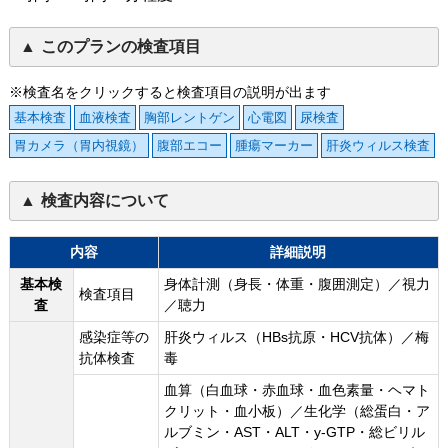
このプランの検査項目
※検査名をクリックすると検査項目の説明が出ます
基本検査
血液検査
胸部レントゲン
心電図
尿検査
胃カメラ（胃内視鏡）
腹部エコー
腫瘍マーカー
肝炎ウィルス検査
検査内容について
内容
詳細説明
基本検
身体計測（身長・体重・腹囲測定）／視力
検査項目
査
／聴力
感染症等の
肝炎ウィルス（HBs抗原・HCV抗体）／梅
抗体検査
毒
血算（白血球・赤血球・血色素量・ヘマト
クリット・血小板）／生化学（総蛋白・ア
ルブミン・AST・ALT・y-GTP・総ビリル