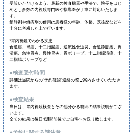
受診いただけるよう、最新の検査機器や手法で、院長をはじ
めとし多数の内視鏡専門医や指導医が丁寧に対応いたしま
す。
鎮静剤や鎮痛剤の使用は患者様の年齢、体格、既往歴などを
十分に考慮した上で行います。
*胃内視鏡でわかる疾患…
食道癌、胃癌、十二指腸癌、逆流性食道炎、食道静脈瘤、胃
潰瘍、急性胃炎、慢性胃炎、胃ポリープ、十二指腸潰瘍、十
二指腸ポリープなど
●検査受付時間
詳細は当院からの”予約確認”連絡の際ご案内させていただき
ます。
●検査結果
当日は、胃内視鏡検査とその他分かる範囲の結果説明がござ
います。
全ての結果は後日4週間前後でご自宅へお送り致します。
●予約に関する諸注意