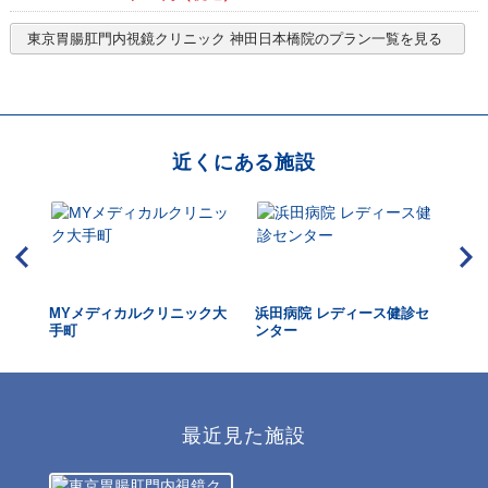
東京胃腸肛門内視鏡クリニック 神田日本橋院
のプラン一覧を見る
近くにある施設
クリ
MYメディカルクリニック大
浜田病院 レディース健診セ
こ
手町
ンター
最近見た施設