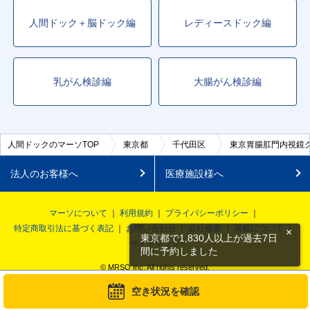
人間ドック＋脳ドック編
レディースドック編
乳がん検診編
大腸がん検診編
人間ドックのマーソTOP
東京都
千代田区
東京胃腸肛門内視鏡ク
法人のお客様へ
医療施設様へ
マーソについて
利用規約
プライバシーポリシー
特定商取引法に基づく表記
お問い合わせ
会社概要
掲載について
×
東京都で1,830人以上が過去7日
サイトマップ
間に予約しました
© MRSO Inc. All rights reserved.
空き状況を確認