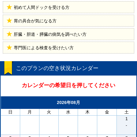
初めて人間ドックを受ける方
胃の具合が気になる方
肝臓・胆道・膵臓の病気を調べたい方
専門医による検査を受けたい方
このプランの空き状況カレンダー
カレンダーの希望日を押してください
2026年08月
日
月
火
水
木
金
土
1
-