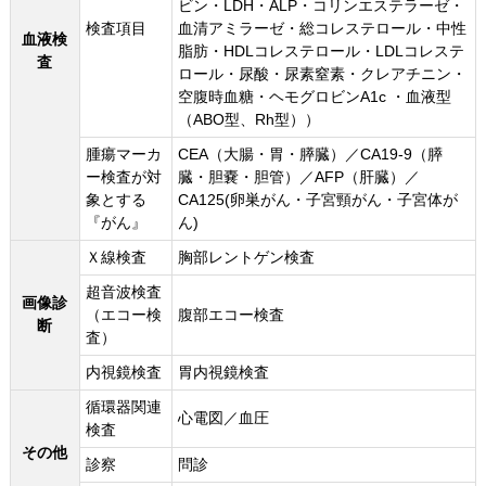
ビン・LDH・ALP・コリンエステラーゼ・
検査項目
血清アミラーゼ・総コレステロール・中性
血液検
脂肪・HDLコレステロール・LDLコレステ
査
ロール・尿酸・尿素窒素・クレアチニン・
空腹時血糖・ヘモグロビンA1c ・血液型
（ABO型、Rh型））
腫瘍マーカ
CEA（大腸・胃・膵臓）／CA19-9（膵
ー検査が対
臓・胆嚢・胆管）／AFP（肝臓）／
象とする
CA125(卵巣がん・子宮頸がん・子宮体が
『がん』
ん)
Ｘ線検査
胸部レントゲン検査
超音波検査
画像診
（エコー検
腹部エコー検査
断
査）
内視鏡検査
胃内視鏡検査
循環器関連
心電図／血圧
検査
その他
診察
問診