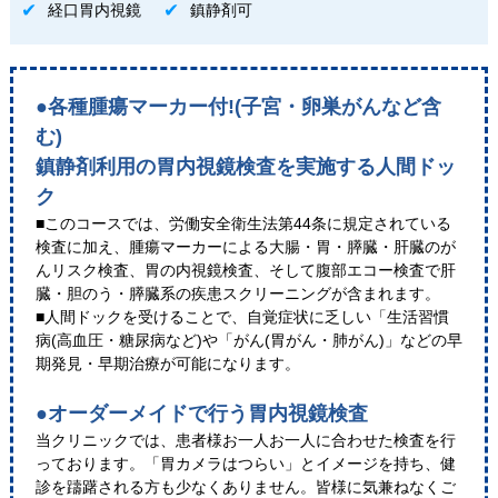
経口胃内視鏡
鎮静剤可
●各種腫瘍マーカー付!(子宮・卵巣がんなど含
む)
鎮静剤利用の胃内視鏡検査を実施する人間ドッ
ク
■このコースでは、労働安全衛生法第44条に規定されている
検査に加え、腫瘍マーカーによる大腸・胃・膵臓・肝臓のが
んリスク検査、胃の内視鏡検査、そして腹部エコー検査で肝
臓・胆のう・膵臓系の疾患スクリーニングが含まれます。
■人間ドックを受けることで、自覚症状に乏しい「生活習慣
病(高血圧・糖尿病など)や「がん(胃がん・肺がん)」などの早
期発見・早期治療が可能になります。
●オーダーメイドで行う胃内視鏡検査
当クリニックでは、患者様お一人お一人に合わせた検査を行
っております。「胃カメラはつらい」とイメージを持ち、健
診を躊躇される方も少なくありません。皆様に気兼ねなくご