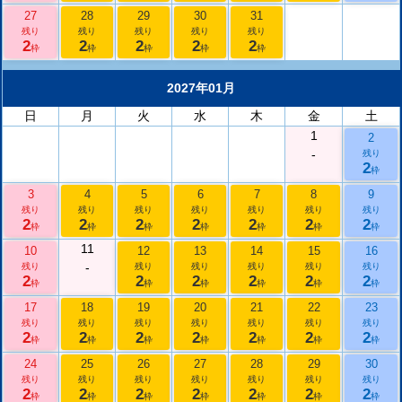
27
28
29
30
31
残り
残り
残り
残り
残り
2
2
2
2
2
枠
枠
枠
枠
枠
2027年01月
日
月
火
水
木
金
土
1
2
-
残り
2
枠
3
4
5
6
7
8
9
残り
残り
残り
残り
残り
残り
残り
2
2
2
2
2
2
2
枠
枠
枠
枠
枠
枠
枠
11
10
12
13
14
15
16
-
残り
残り
残り
残り
残り
残り
2
2
2
2
2
2
枠
枠
枠
枠
枠
枠
17
18
19
20
21
22
23
残り
残り
残り
残り
残り
残り
残り
2
2
2
2
2
2
2
枠
枠
枠
枠
枠
枠
枠
24
25
26
27
28
29
30
残り
残り
残り
残り
残り
残り
残り
2
2
2
2
2
2
2
枠
枠
枠
枠
枠
枠
枠