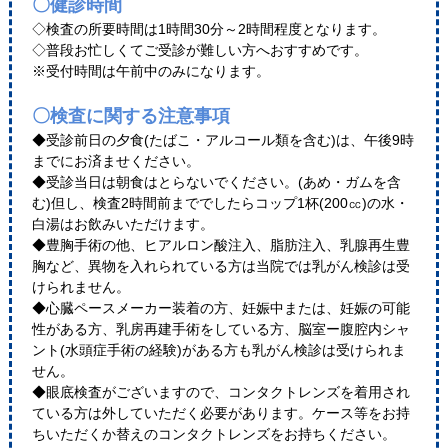
〇健診時間
◇検査の所要時間は1時間30分～2時間程度となります。
◇普段お忙しくてご受診が難しい方へおすすめです。
※受付時間は午前中のみになります。
〇検査に関する注意事項
◆受診前日の夕食(たばこ・アルコール類を含む)は、午後9時
までにお済ませください。
◆受診当日は朝食はとらないでください。(あめ・ガムを含
む)但し、検査2時間前まででしたらコップ1杯(200㏄)の水・
白湯はお飲みいただけます。
◆豊胸手術の他、ヒアルロン酸注入、脂肪注入、乳腺再生豊
胸など、異物を入れられている方は当院では乳がん検診は受
けられません。
◆心臓ペースメーカー装着の方、妊娠中または、妊娠の可能
性がある方、乳房再建手術をしている方、脳室ー腹腔内シャ
ント(水頭症手術の経験)がある方も乳がん検診は受けられま
せん。
◆眼底検査がございますので、コンタクトレンズを着用され
ている方は外していただく必要があります。ケース等をお持
ちいただくか替えのコンタクトレンズをお持ちください。