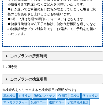
部屋番号まで間違いなくご記入をお願いいたします。
◆行き違いでご希望のお日にちが埋まってしまった場合は調
整のご相談をさし上げることも御座います。
◆6月、7月は毎週木曜日レディースデイとなります。
◆健康保険組合や八王子市検診、健診代行機関を通してなど
の健康診断はプラン対象外です。お電話にてご予約をお願い
いたします。
このプランの所要時間
1～3時間
このプランの検査項目
※検査名をクリックすると検査項目の説明が出ます
基本検査
血液検査
胸部レントゲン
心電図
尿検査
便潜血検査
マンモグラフィー
乳腺エコー
腹部エコー
子宮頸部細胞診