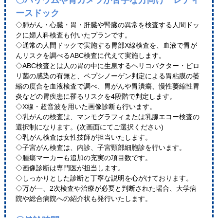
〇バリウムや胃カメラが苦手な方向け レディ
ースドック
◇肺がん・心臓・胃・肝臓や腎臓の異常を検査する人間ドッ
クに婦人科検査も付いたプランです。
◇通常の人間ドックで実施する胃部X線検査を、血液で胃が
んリスクを調べるABC検査に代えて実施します。
◇ABC検査とは人の胃の中に生息するヘリコバクター・ピロ
リ菌の感染の有無と、ペプシノーゲン判定による胃粘膜の萎
縮の度合を血液検査で調べ、胃がんや胃潰瘍、慢性萎縮性胃
炎などの胃疾患に罹るリスクを4段階で判定します。
◇X線・超音波を用いた画像診断も行います。
◇乳がんの検査は、マンモグラフィまたは乳腺エコー検査の
選択制になります。(次画面にてご選択ください)
◇乳がん検査は女性技師が担当いたします。
◇子宮がん検査は、内診、子宮頸部細胞診を行います。
◇腫瘍マーカーも追加の充実の項目数です。
◇画像診断は専門医が担当します。
◇しっかりとした診断と丁寧な説明を心がけております。
◇万が一、2次検査や治療が必要と判断された場合、大学病
院や総合病院への紹介状も発行いたします。