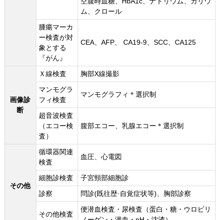
空腹時血糖、HbA1c、ナトリウム、カリウ
ム、クロール
腫瘍マーカ
ー検査が対
CEA、AFP、 CA19-9、SCC、CA125
象とする
『がん』
Ｘ線検査
胸部X線撮影
マンモグラ
マンモグラフィ＊選択制
画像診
フィ検査
断
超音波検査
（エコー検
腹部エコー、乳腺エコー＊選択制
査）
循環器関連
血圧、心電図
検査
細胞診検査
子宮頸部細胞診
その他
診察
問診(既往歴·自覚症状等)、胸部診察
便潜血検査・尿検査（蛋白・糖・ウロビリ
その他検査
ノーゲン・潜血・pH・沈渣）