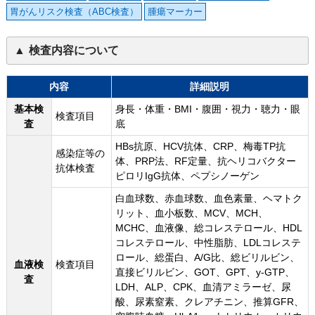
胃がんリスク検査（ABC検査）
腫瘍マーカー
検査内容について
内容
詳細説明
基本検
身長・体重・BMI・腹囲・視力・聴力・眼
検査項目
査
底
HBs抗原、HCV抗体、CRP、梅毒TP抗
感染症等の
体、PRP法、RF定量、抗ヘリコバクター
抗体検査
ピロリIgG抗体、ペプシノーゲン
白血球数、赤血球数、血色素量、ヘマトク
リット、血小板数、MCV、MCH、
MCHC、血液像、総コレステロール、HDL
コレステロール、中性脂肪、LDLコレステ
ロール、総蛋白、A/G比、総ビリルビン、
血液検
検査項目
直接ビリルビン、GOT、GPT、y-GTP、
査
LDH、ALP、CPK、血清アミラーゼ、尿
酸、尿素窒素、クレアチニン、推算GFR、