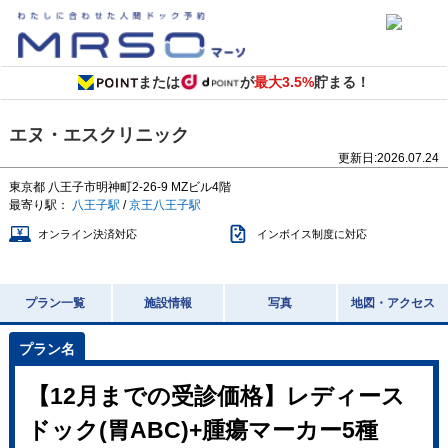
または
が
最大3.5%
貯まる！
エヌ・エスクリニック
更新日:
2026.07.24
東京都
八王子市明神町2-26-9
MZビル4階
最寄り駅：
八王子駅
/
京王八王子駅
オンライン決済対応
インボイス制度に対応
プラン一覧
施設情報
写真
地図・アクセス
【12月までの受診価格】レディース
ドック(胃ABC)+腫瘍マーカー5種