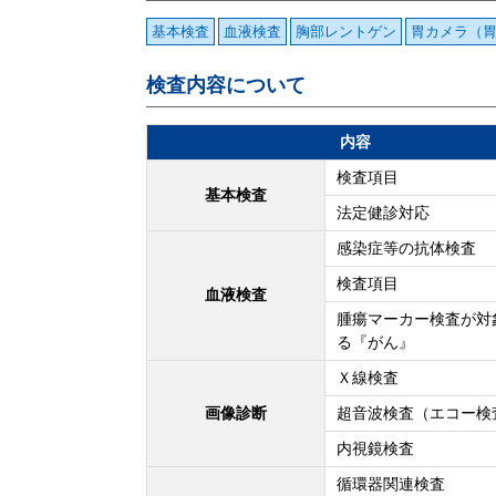
基本検査
血液検査
胸部レントゲン
胃カメラ（
検査内容について
内容
検査項目
基本検査
法定健診対応
感染症等の抗体検査
検査項目
血液検査
腫瘍マーカー検査が対
る『がん』
Ｘ線検査
画像診断
超音波検査（エコー検
内視鏡検査
循環器関連検査