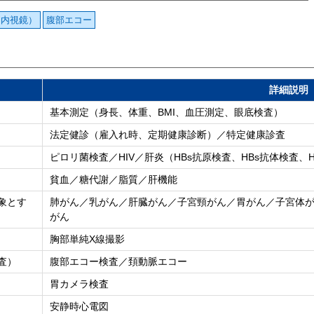
胃内視鏡）
腹部エコー
詳細説明
基本測定（身長、体重、BMI、血圧測定、眼底検査）
法定健診（雇入れ時、定期健康診断）／特定健康診査
ピロリ菌検査／HIV／肝炎（HBs抗原検査、HBs抗体検査
貧血／糖代謝／脂質／肝機能
象とす
肺がん／乳がん／肝臓がん／子宮頸がん／胃がん／子宮体
がん
胸部単純X線撮影
査）
腹部エコー検査／頚動脈エコー
胃カメラ検査
安静時心電図