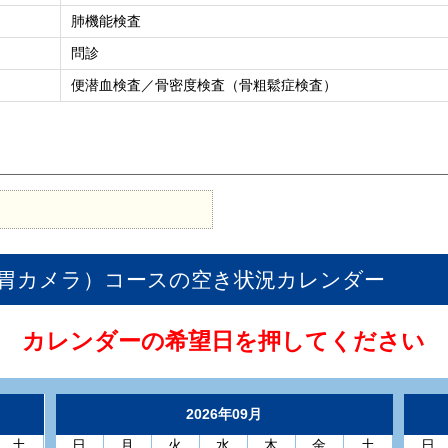
肺機能検査
問診
便潜血検査／骨密度検査（骨粗鬆症検査）
胃カメラ）コース
の空き状況カレンダー
カレンダーの希望日を押してください
2026年09月
土
日
月
火
水
木
金
土
日