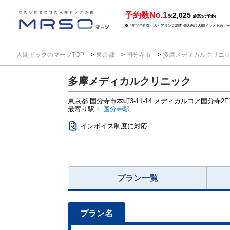
予約数No.1
2,025
※
施設の予約
※「年間予約数」のヒアリング調査 個人向け人間ドック予約サービ
人間ドックのマーソTOP
東京都
国分寺市
多摩メディカルクリニ
多摩メディカルクリニック
東京都
国分寺市本町3-11-14
メディカルコア国分寺2F
最寄り駅：
国分寺駅
インボイス制度に対応
プラン一覧