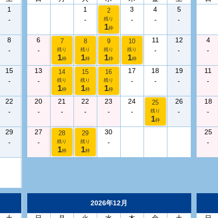
1
1
3
4
5
2
-
-
-
-
-
残り
1
枠
8
6
11
12
4
7
8
9
10
-
-
-
-
-
残り
残り
残り
残り
1
1
1
1
枠
枠
枠
枠
15
13
17
18
19
11
14
15
16
-
-
-
-
-
-
残り
残り
残り
1
1
1
枠
枠
枠
22
20
21
22
23
24
26
18
25
-
-
-
-
-
-
-
-
残り
1
枠
29
27
30
25
28
29
-
-
-
-
残り
残り
1
1
枠
枠
2026年12月
土
日
月
火
水
木
金
土
日