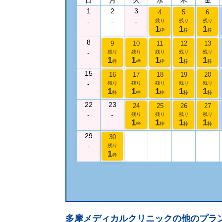
1
2
3
4
5
6
-
-
-
残り
残り
残り
1
1
1
枠
枠
枠
8
9
10
11
12
13
-
残り
残り
残り
残り
残り
1
1
1
1
1
枠
枠
枠
枠
枠
15
16
17
18
19
20
-
残り
残り
残り
残り
残り
1
1
1
1
1
枠
枠
枠
枠
枠
22
23
24
25
26
27
-
-
残り
残り
残り
残り
1
1
1
1
枠
枠
枠
枠
29
30
-
残り
1
枠
多摩メディカルクリニック
の他のプラ