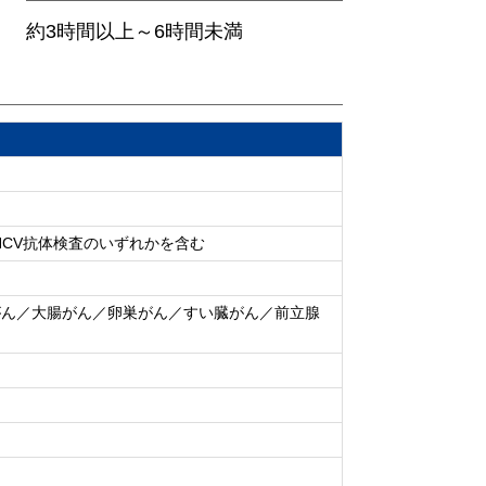
約3時間以上～6時間未満
、HCV抗体検査のいずれかを含む
がん／大腸がん／卵巣がん／すい臓がん／前立腺