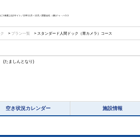
ス検索上位3サイト／22年11月～12月／調査会社：(株)ドゥ・ハウス
ック
プラン一覧
スタンダード人間ドック（胃カメラ）コース
 (たましんとなり)
空き状況カレンダー
施設情報