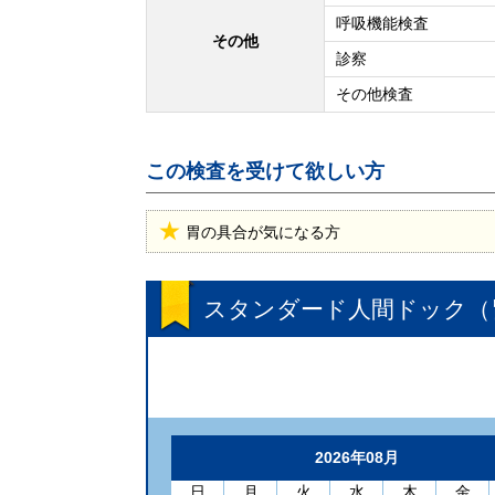
呼吸機能検査
その他
診察
その他検査
この検査を受けて欲しい方
胃の具合が気になる方
スタンダード人間ドック（
2026年08月
日
月
火
水
木
金