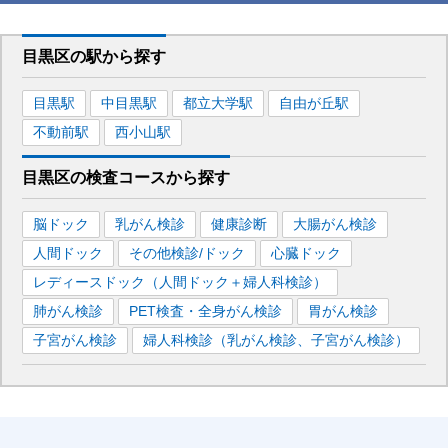
目黒区
の駅から
探す
目黒
駅
中目黒
駅
都立大学
駅
自由が丘
駅
不動前
駅
西小山
駅
目黒区
の
検査コースから探す
脳ドック
乳がん検診
健康診断
大腸がん検診
人間ドック
その他検診/ドック
心臓ドック
レディースドック（人間ドック＋婦人科検診）
肺がん検診
PET検査・全身がん検診
胃がん検診
子宮がん検診
婦人科検診（乳がん検診、子宮がん検診）