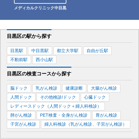
メディカルクリニック中目黒
目黒区
の駅から
探す
目黒
駅
中目黒
駅
都立大学
駅
自由が丘
駅
不動前
駅
西小山
駅
目黒区
の
検査コースから探す
脳ドック
乳がん検診
健康診断
大腸がん検診
人間ドック
その他検診/ドック
心臓ドック
レディースドック（人間ドック＋婦人科検診）
肺がん検診
PET検査・全身がん検診
胃がん検診
子宮がん検診
婦人科検診（乳がん検診、子宮がん検診）