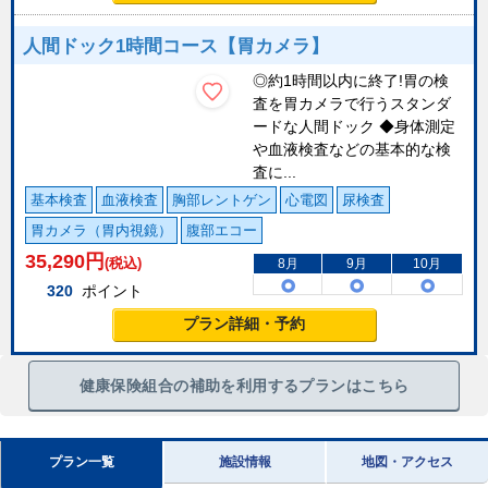
人間ドック1時間コース【胃カメラ】
◎約1時間以内に終了!胃の検
査を胃カメラで行うスタンダ
ードな人間ドック ◆身体測定
や血液検査などの基本的な検
査に...
基本検査
血液検査
胸部レントゲン
心電図
尿検査
胃カメラ（胃内視鏡）
腹部エコー
35,290
円
(税込)
8月
9月
10月
320
ポイント
プラン詳細・予約
健康保険組合の補助を利用するプランはこちら
プラン一覧
施設情報
地図・アクセス