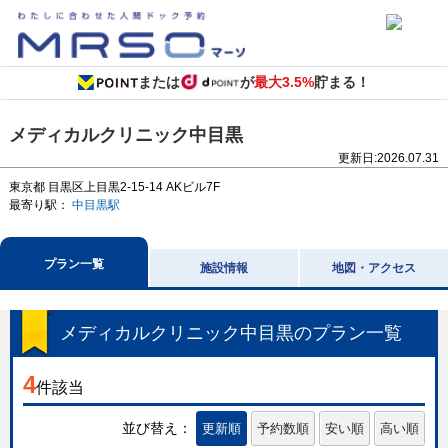
または
が
最大3.5%
貯まる！
メディカルクリニック中目黒
更新日:
2026.07.31
東京都
目黒区上目黒2-15-14
AKビル7F
最寄り駅：
中目黒駅
プラン一覧
施設情報
地図・アクセス
メディカルクリニック中目黒
のプラン一覧
4
件該当
並び替え：
更新順
予約数順
安い順
高い順