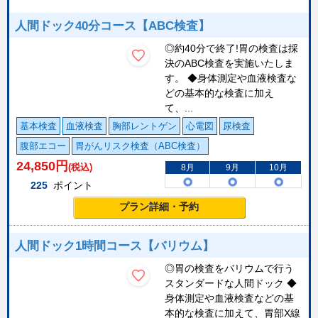
人間ドック40分コース【ABC検査】
◎約40分で終了!胃の検査は採
決のABC検査を実施いたしま
す。 ◆身体測定や血液検査な
どの基本的な検査に加え
て、...
基本検査
血液検査
胸部レントゲン
心電図
尿検査
腹部エコー
胃がんリスク検査（ABC検査）
24,850
円
(税込)
8月
9月
10月
225
ポイント
プラン詳細・予約
人間ドック1時間コース【バリウム】
◎胃の検査をバリウムで行う
スタンダードな人間ドック ◆
身体測定や血液検査などの基
本的な検査に加えて、胃部X線