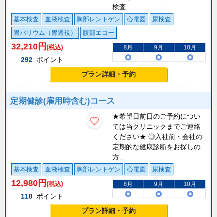
検査...
基本検査
血液検査
胸部レントゲン
心電図
尿検査
胃バリウム（胃透視）
腹部エコー
32,210
円
(税込)
8月
9月
10月
292
ポイント
プラン詳細・予約
定期健診(雇用時含む)コース
★希望日前日のご予約につい
ては当クリニックまでご連絡
ください★ ◎入社前・会社の
定期的な健康診断をお探しの
方...
基本検査
血液検査
胸部レントゲン
心電図
尿検査
12,980
円
(税込)
8月
9月
10月
118
ポイント
プラン詳細・予約