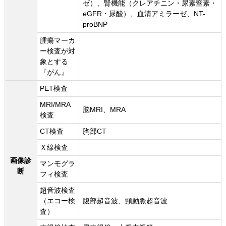
ゼ）、腎機能（クレアチニン・尿素窒素・
eGFR・尿酸）、血清アミラーゼ、NT-
proBNP
腫瘍マーカ
ー検査が対
象とする
『がん』
PET検査
MRI/MRA
脳MRI、MRA
検査
CT検査
胸部CT
Ｘ線検査
画像診
マンモグラ
断
フィ検査
超音波検査
（エコー検
腹部超音波、頸動脈超音波
査）