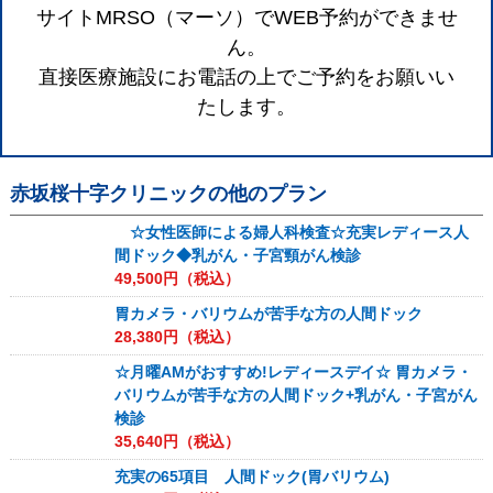
サイトMRSO（マーソ）でWEB予約ができませ
ん。
直接医療施設にお電話の上でご予約をお願いい
たします。
赤坂桜十字クリニック
の他のプラン
☆女性医師による婦人科検査☆充実レディース人
間ドック◆乳がん・子宮頸がん検診
49,500
円（税込）
胃カメラ・バリウムが苦手な方の人間ドック
28,380
円（税込）
☆月曜AMがおすすめ!レディースデイ☆ 胃カメラ・
バリウムが苦手な方の人間ドック+乳がん・子宮がん
検診
35,640
円（税込）
充実の65項目 人間ドック(胃バリウム)