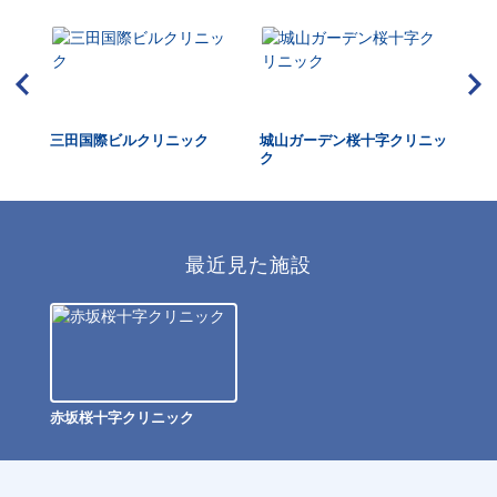
三田国際ビルクリニック
城山ガーデン桜十字クリニッ
ラ
ク
タ
最近見た施設
赤坂桜十字クリニック