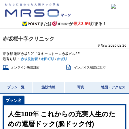
または
が
最大3.5%
貯まる！
赤坂桜十字クリニック
更新日:
2026.02.26
東京都
港区赤坂3-21-13
キーストーン赤坂ビル2F
最寄り駅：
赤坂見附駅
/
永田町駅
/
赤坂駅
オンライン決済対応
インボイス制度に対応
プラン一覧
施設情報
写真
地図・アクセス
人生100年 これからの充実人生のた
めの還暦ドック(脳ドック付)