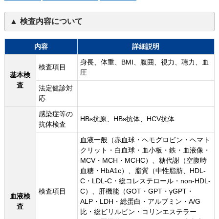
検査内容について
内容
詳細説明
身長、体重、BMI、腹囲、視力、聴力、血
検査項目
圧
基本検
査
法定健診対
応
感染症等の
HBs抗原、HBs抗体、HCV抗体
抗体検査
血液一般（赤血球・ヘモグロビン・ヘマト
クリット・白血球・血小板・鉄・血液像・
MCV・MCH・MCHC）、糖代謝（空腹時
血糖・HbA1c）、脂質（中性脂肪、HDL-
C・LDL-C・総コレステロール・non-HDL-
検査項目
C）、肝機能（GOT・GPT・γGPT・
血液検
ALP・LDH・総蛋白・アルブミン・A/G
査
比・総ビリルビン・コリンエステラー