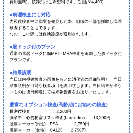
費用無料)。鎮静剤はご希望制です。(別途￥4,400)
●病理検査にも対応
内視鏡検査中に病変を発見した際、組織の一部を採取し病理
検査することもできます。
なお、この際には保険診療が適用されます。
●脳ドック付のプラン
通常の還暦ドックに脳MRI・MRA検査を追加した脳ドック付
プランです。
●結果説明
当日は内視鏡検査の画像をもとに消化管の詳細説明と、当日
結果説明が可能な検査項目を説明致します。当日結果が出な
いものは後日郵送にて結果報告書をお送りいたします。
豊富なオプション検査(高齢期にお勧めの検査)
骨密度検査 2,200円
脳卒中・心筋梗塞リスク検査(Lox-index) 13,200円
腫瘍マーカー(男性) PSA 2,750円
腫瘍マーカー(女性) CA125 2,750円