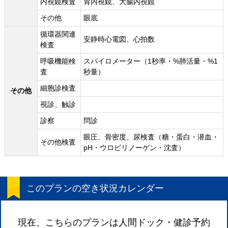
内視鏡検査
胃内視鏡、大腸内視鏡
その他
眼底
循環器関連
安静時心電図、心拍数
検査
呼吸機能検
スパイロメーター（1秒率・%肺活量・%1
査
秒量）
細胞診検査
その他
視診、触診
診察
問診
眼圧、骨密度、尿検査（糖・蛋白・潜血・
その他検査
pH・ウロビリノーゲン・沈査）
このプランの空き状況カレンダー
現在、こちらのプランは人間ドック・健診予約