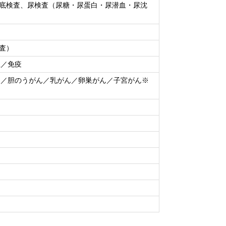
眼底検査、尿検査（尿糖・尿蛋白・尿潜血・尿沈
検査）
血／免疫
ん／胆のうがん／乳がん／卵巣がん／子宮がん※