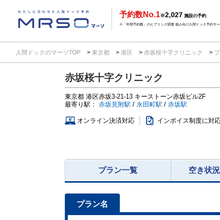
予約数No.1
2,027
※
施設の予約
※「年間予約数」のヒアリング調査 個人向け人間ドック予約サービ
人間ドックのマーソTOP
東京都
港区
赤坂桜十字クリニック
プ
赤坂桜十字クリニック
東京都
港区赤坂3-21-13
キーストーン赤坂ビル2F
最寄り駅：
赤坂見附駅
/
永田町駅
/
赤坂駅
オンライン決済対応
インボイス制度に対
プラン一覧
空き状