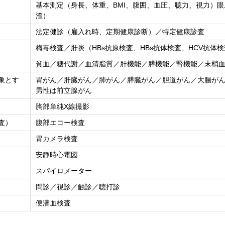
基本測定（身長、体重、BMI、腹囲、血圧、聴力、視力）
渣）
法定健診（雇入れ時、定期健康診断）／特定健康診査
梅毒検査／肝炎（HBs抗原検査、HBs抗体検査、HCV抗体
貧血／糖代謝／血清脂質／肝機能／膵機能／腎機能／末梢
象とす
胃がん／肝臓がん／肺がん／膵臓がん／胆道がん／大腸が
男性は前立腺がん
胸部単純X線撮影
査）
腹部エコー検査
胃カメラ検査
安静時心電図
スパイロメーター
問診／視診／触診／聴打診
便潜血検査