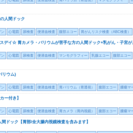
ゲン
心電図
尿検査
便潜血検査
胃バリウム（胃透視）
マンモグラフィー
の人間ドック
ゲン
心電図
尿検査
便潜血検査
腹部エコー
胃がんリスク検査（ABC検査）
ースデイ☆ 胃カメラ・バリウムが苦手な方の人間ドック+乳がん・子宮が
ゲン
心電図
尿検査
便潜血検査
マンモグラフィー
乳腺エコー
腹部エコー
バリウム)
ゲン
心電図
尿検査
便潜血検査
胃バリウム（胃透視）
腹部エコー
腫瘍マ
カー付き】
ゲン
心電図
尿検査
便潜血検査
胃カメラ（胃内視鏡）
腹部エコー
腫瘍マ
 人間ドック【胃部/全大腸内視鏡検査を含みます】