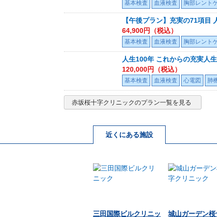
基本検査
血液検査
胸部レント
【午後プラン】充実の71項目
64,900
円（税込）
基本検査
血液検査
胸部レント
人生100年 これからの充実人
120,000
円（税込）
基本検査
血液検査
心電図
肺
赤坂桜十字クリニック
のプラン一覧を見る
近くにある施設
三田国際ビルクリニッ
城山ガーデン桜