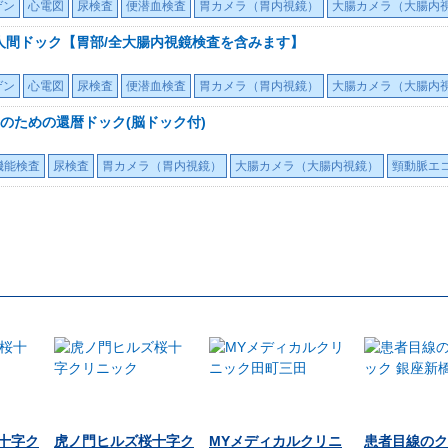
ゲン
心電図
尿検査
便潜血検査
胃カメラ（胃内視鏡）
大腸カメラ（大腸内
 人間ドック【胃部/全大腸内視鏡検査を含みます】
ゲン
心電図
尿検査
便潜血検査
胃カメラ（胃内視鏡）
大腸カメラ（大腸内
生のための還暦ドック(脳ドック付)
機能検査
尿検査
胃カメラ（胃内視鏡）
大腸カメラ（大腸内視鏡）
頸動脈エ
十字ク
虎ノ門ヒルズ桜十字ク
MYメディカルクリニ
患者目線のク