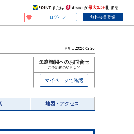
または
が
最大3.5%
貯まる！
ログイン
無料会員登録
更新日:
2026.02.26
医療機関へのお問合せ
ご予約後の変更など
マイページで確認
真
地図・アクセス