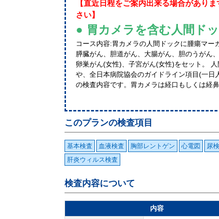
【直近日程をご案内出来る場合がありま
さい】
● 胃カメラを含む人間ド
コース内容:胃カメラの人間ドックに腫瘍マー
膵臓がん、胆道がん、大腸がん、胆のうがん、前
卵巣がん(女性)、子宮がん(女性)をセット。
や、全日本病院協会のガイドライン項目(一日
の検査内容です。胃カメラは経口もしくは経
このプランの検査項目
基本検査
血液検査
胸部レントゲン
心電図
尿
肝炎ウィルス検査
検査内容について
内容