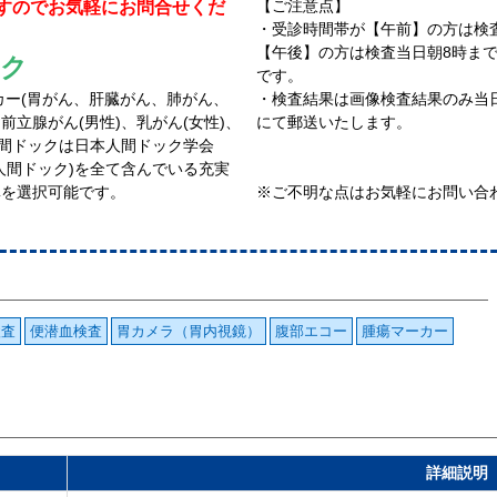
【ご注意点】
すのでお気軽にお問合せくだ
・受診時間帯が【午前】の方は検
【午後】の方は検査当日朝8時ま
ック
です。
カー(胃がん、肝臓がん、肺がん、
・検査結果は画像検査結果のみ当
立腺がん(男性)、乳がん(女性)、
にて郵送いたします。
 人間ドックは日本人間ドック学会
人間ドック)を全て含んでいる充実
鼻を選択可能です。
※ご不明な点はお気軽にお問い合
検査
便潜血検査
胃カメラ（胃内視鏡）
腹部エコー
腫瘍マーカー
詳細説明