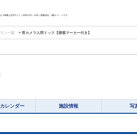
ス検索上位3サイト／22年11月～12月／調査会社：(株)ドゥ・ハウス
ラン一覧
胃カメラ人間ドック【腫瘍マーカー付き】
応
況カレンダー
施設情報
写