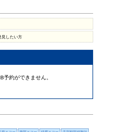
発見したい方
EB予約ができません。
。