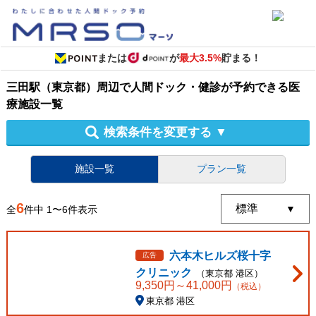
または
が
最大3.5%
貯まる！
三田駅（東京都）周辺
で
人間ドック・健診
が予約できる
医
療施設
一覧
検索条件を変更する
▼
施設一覧
プラン一覧
6
全
件中
1
〜
6
件表示
六本木ヒルズ桜十字
広告
クリニック
（
東京都
港区
）
9,350
円～
41,000
円
（税込）
東京都 港区