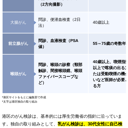
（2方向撮影）
問診、便潜血検査（2日
大腸がん
40歳以上
法）
問診、血液検査（PSA
前立腺がん
55～75歳の奇数年
値）
40歳以上、喫煙指数
問診、喉頭の診察（頸部
以上で喀痰の出る
触診、間接喉頭鏡、喉頭
喉頭がん
たは受動喫煙の機
ファイバースコープな
いなど医師が必要
ど）
る方
*港区サイトをもとに編集部で作成
*太字は港区独自の取り組み
港区のがん検診は、基本的には厚生労働省の指針に沿っていま
す。独自の取り組みとして、
乳がん検診は、30代女性に自己検