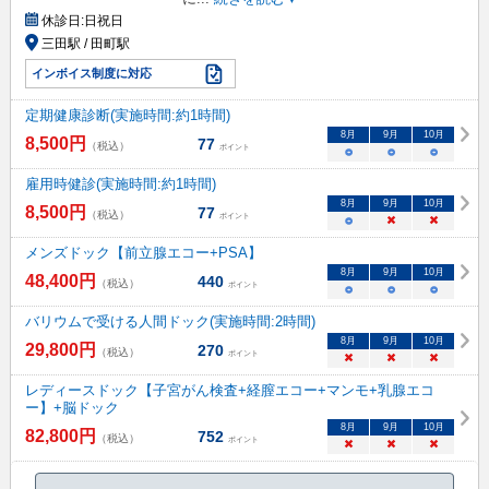
休診日:
日祝日
三田駅 / 田町駅
インボイス制度に対応
定期健康診断(実施時間:約1時間)
8
月
9
月
10
月
8,500
円
77
（税込）
ポイント
○
○
○
雇用時健診(実施時間:約1時間)
8
月
9
月
10
月
8,500
円
77
（税込）
ポイント
○
×
×
メンズドック【前立腺エコー+PSA】
8
月
9
月
10
月
48,400
円
440
（税込）
ポイント
○
○
○
バリウムで受ける人間ドック(実施時間:2時間)
8
月
9
月
10
月
29,800
円
270
（税込）
ポイント
×
×
×
レディースドック【子宮がん検査+経膣エコー+マンモ+乳腺エコ
ー】+脳ドック
8
月
9
月
10
月
82,800
円
752
（税込）
ポイント
×
×
×