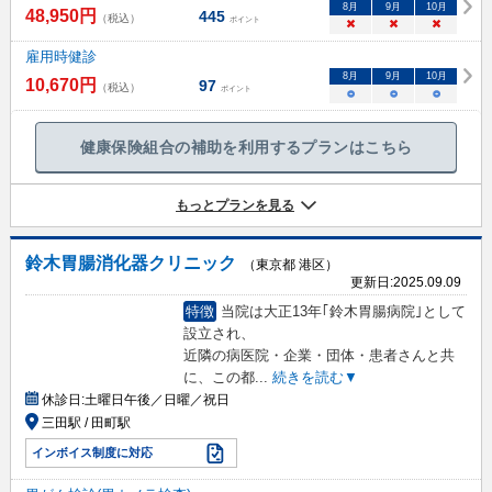
8
月
9
月
10
月
48,950
円
445
（税込）
ポイント
×
×
×
雇用時健診
8
月
9
月
10
月
10,670
円
97
（税込）
ポイント
○
○
○
健康保険組合の補助を利用するプランはこちら
もっとプランを見る
鈴木胃腸消化器クリニック
（東京都 港区）
更新日:
2025.09.09
特徴
当院は大正13年｢鈴木胃腸病院｣として
設立され、
近隣の病医院・企業・団体・患者さんと共
に、この都
...
続きを読む▼
休診日:
土曜日午後／日曜／祝日
三田駅 / 田町駅
インボイス制度に対応