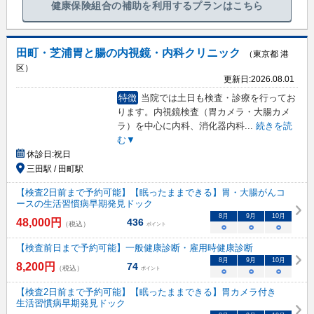
健康保険組合の補助を利用するプランはこちら
田町・芝浦胃と腸の内視鏡・内科クリニック
（東京都 港
区）
更新日:
2026.08.01
特徴
当院では土日も検査・診療を行ってお
ります。内視鏡検査（胃カメラ・大腸カメ
ラ）を中心に内科、消化器内科
...
続きを読
む▼
休診日:
祝日
三田駅 / 田町駅
【検査2日前まで予約可能】【眠ったままできる】胃・大腸がんコ
ースの生活習慣病早期発見ドック
8
月
9
月
10
月
48,000
円
436
（税込）
ポイント
○
○
○
【検査前日まで予約可能】一般健康診断・雇用時健康診断
8
月
9
月
10
月
8,200
円
74
（税込）
ポイント
○
○
○
【検査2日前まで予約可能】【眠ったままできる】胃カメラ付き
生活習慣病早期発見ドック