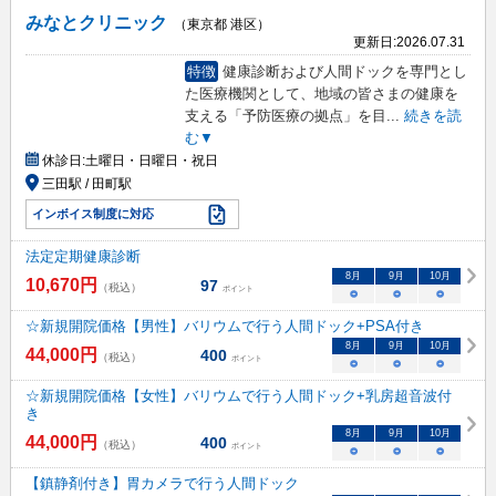
みなとクリニック
（東京都 港区）
更新日:
2026.07.31
特徴
健康診断および人間ドックを専門とし
た医療機関として、地域の皆さまの健康を
支える「予防医療の拠点」を目
...
続きを読
む▼
休診日:
土曜日・日曜日・祝日
三田駅 / 田町駅
インボイス制度に対応
法定定期健康診断
8
月
9
月
10
月
10,670
円
97
（税込）
ポイント
○
○
○
☆新規開院価格【男性】バリウムで行う人間ドック+PSA付き
8
月
9
月
10
月
44,000
円
400
（税込）
ポイント
○
○
○
☆新規開院価格【女性】バリウムで行う人間ドック+乳房超音波付
き
8
月
9
月
10
月
44,000
円
400
（税込）
ポイント
○
○
○
【鎮静剤付き】胃カメラで行う人間ドック