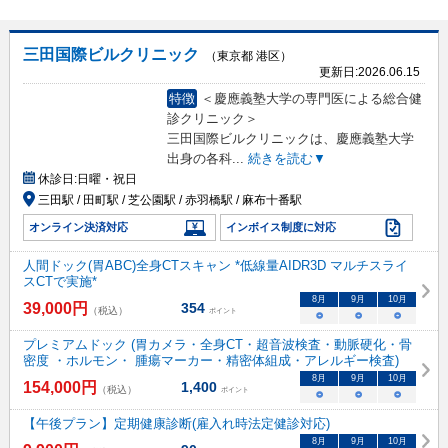
三田国際ビルクリニック
（東京都 港区）
更新日:
2026.06.15
特徴
＜慶應義塾大学の専門医による総合健
診クリニック＞
三田国際ビルクリニックは、慶應義塾大学
出身の各科
...
続きを読む▼
休診日:
日曜・祝日
三田駅 / 田町駅 / 芝公園駅 / 赤羽橋駅 / 麻布十番駅
オンライン決済対応
インボイス制度に対応
人間ドック(胃ABC)全身CTスキャン *低線量AIDR3D マルチスライ
スCTで実施*
8
月
9
月
10
月
39,000
円
354
（税込）
ポイント
○
○
○
プレミアムドック (胃カメラ・全身CT・超音波検査・動脈硬化・骨
密度 ・ホルモン・ 腫瘍マーカー・精密体組成・アレルギー検査)
8
月
9
月
10
月
154,000
円
1,400
（税込）
ポイント
○
○
○
【午後プラン】定期健康診断(雇入れ時法定健診対応)
8
月
9
月
10
月