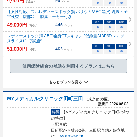
9,900
円
90
（税込）
ポイント
○
○
○
【女性対応】フルレディースドック(胃バリウム/ABC選択):乳腺・子
宮検査、腹部CT、腫瘍マーカー付き
8
月
9
月
10
月
49,000
円
445
（税込）
ポイント
○
○
○
レディースドック(胃ABC)全身CTスキャン *低線量AIDR3D マルチ
スライスCTで実施*
8
月
9
月
10
月
51,000
円
463
（税込）
ポイント
○
○
○
健康保険組合の補助を利用するプランはこちら
もっとプランを見る
MYメディカルクリニック田町三田
（東京都 港区）
更新日:
2026.06.03
特徴
【MYメディカルクリニック田町の4つ
の特徴】
・駅直結
田町駅から徒歩2分、三田駅直結と好立地
に
...
続きを読む▼