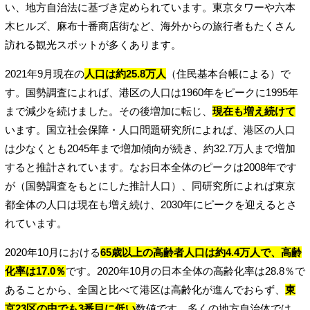
い、地方自治法に基づき定められています。東京タワーや六本
木ヒルズ、麻布十番商店街など、海外からの旅行者もたくさん
訪れる観光スポットが多くあります。
2021年9月現在の
人口は約25.8万人
（住民基本台帳による）で
す。国勢調査によれば、港区の人口は1960年をピークに1995年
まで減少を続けました。その後増加に転じ、
現在も増え続けて
います。国立社会保障・人口問題研究所によれば、港区の人口
は少なくとも2045年まで増加傾向が続き、約32.7万人まで増加
すると推計されています。なお日本全体のピークは2008年です
が（国勢調査をもとにした推計人口）、同研究所によれば東京
都全体の人口は現在も増え続け、2030年にピークを迎えるとさ
れています。
2020年10月における
65歳以上の高齢者人口は約4.4万人で、高齢
化率は17.0％
です。2020年10月の日本全体の高齢化率は28.8％で
あることから、全国と比べて港区は高齢化が進んでおらず、
東
京23区の中でも3番目に低い
数値です。多くの地方自治体では、