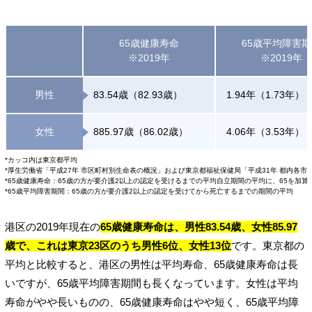
65歳健康寿命
65歳平均障害
※2019年
※2019年
男性
83.54歳（82.93歳）
1.94年（1.73年）
女性
885.97歳（86.02歳）
4.06年（3.53年）
*カッコ内は東京都平均
*厚生労働省「平成27年 市区町村別生命表の概況」および東京都福祉保健局「平成31年 都内各市
*65歳健康寿命：65歳の方が要介護2以上の認定を受けるまでの平均自立期間の平均に、65を加算
*65歳平均障害期間：65歳の方が要介護2以上の認定を受けてから死亡するまでの期間の平均
港区の2019年現在の
65歳健康寿命は、男性83.54歳、女性85.97
歳で、これは東京23区のうち男性6位、女性13位
です。東京都の
平均と比較すると、港区の男性は平均寿命、65歳健康寿命は長
いですが、65歳平均障害期間も長くなっています。女性は平均
寿命がやや長いものの、65歳健康寿命はやや短く、65歳平均障