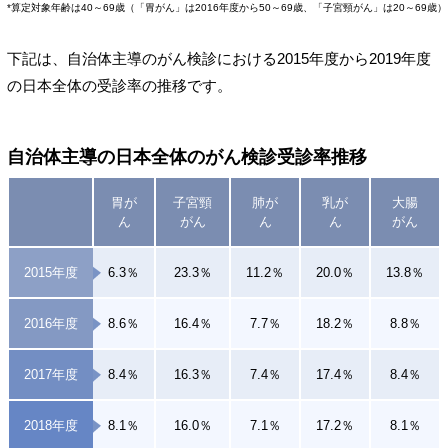
*算定対象年齢は40～69歳（「胃がん」は2016年度から50～69歳、「子宮頸がん」は20～69歳）
下記は、自治体主導のがん検診における2015年度から2019年度
の日本全体の受診率の推移です。
自治体主導の日本全体のがん検診受診率推移
胃が
子宮頸
肺が
乳が
大腸
ん
がん
ん
ん
がん
2015年度
6.3％
23.3％
11.2％
20.0％
13.8％
2016年度
8.6％
16.4％
7.7％
18.2％
8.8％
2017年度
8.4％
16.3％
7.4％
17.4％
8.4％
2018年度
8.1％
16.0％
7.1％
17.2％
8.1％