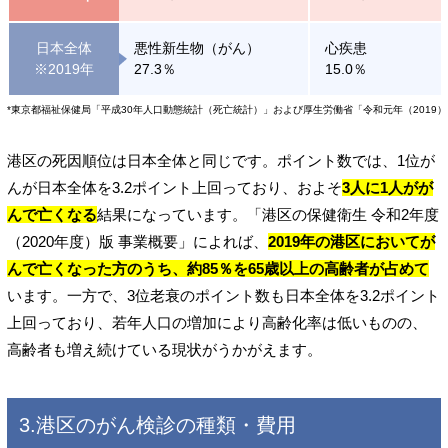
日本全体
悪性新生物（がん）
心疾患
※2019年
27.3％
15.0％
*東京都福祉保健局「平成30年人口動態統計（死亡統計）」および厚生労働省「令和元年（2019
港区の死因順位は日本全体と同じです。ポイント数では、1位が
んが日本全体を3.2ポイント上回っており、およそ
3人に1人がが
んで亡くなる
結果になっています。「港区の保健衛生 令和2年度
（2020年度）版 事業概要」によれば、
2019年の港区においてが
んで亡くなった方のうち、約85％を65歳以上の高齢者が占めて
います。一方で、3位老衰のポイント数も日本全体を3.2ポイント
上回っており、若年人口の増加により高齢化率は低いものの、
高齢者も増え続けている現状がうかがえます。
3.港区のがん検診の種類・費用