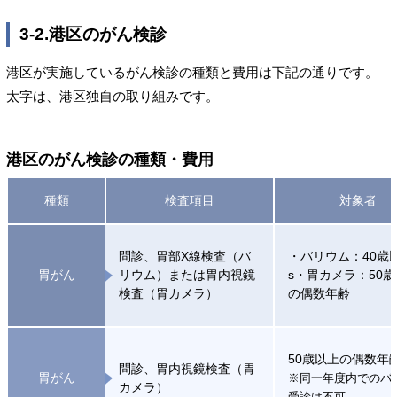
3-2.港区のがん検診
港区が実施しているがん検診の種類と費用は下記の通りです。
太字は、港区独自の取り組みです。
港区のがん検診の種類・費用
種類
検査項目
対象者
問診、胃部X線検査（バ
・バリウム：40歳
胃がん
リウム）または胃内視鏡
s・胃カメラ：50
検査（胃カメラ）
の偶数年齢
50歳以上の偶数年
問診、胃内視鏡検査（胃
胃がん
※同一年度内でのバ
カメラ）
受診は不可