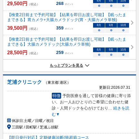
8
月
9
月
10
月
29,500
円
268
（税込）
ポイント
○
○
○
【検査2日前まで予約可能】【結果を即日お渡し可能】【眠ったま
まできる】胃カメラ+大腸カメラドック(胃・大腸カメラ単独)
8
月
9
月
10
月
39,500
円
359
（税込）
ポイント
○
○
○
【検査2日前まで予約可能】【結果を即日お渡し可能】【眠ったま
まできる】大腸カメラドック(大腸カメラ単独)
8
月
9
月
10
月
28,500
円
259
（税込）
ポイント
○
○
○
もっとプランを見る
芝浦クリニック
（東京都 港区）
更新日:
2026.07.31
特徴
予防医療を通して皆様の健康に寄り添
い、お一人おひとりのご希望に合わせた健
診・人間ドックを心がけており
...
続きを読
む▼
休診日:
土曜／日曜／祝日
三田駅 / 田町駅 / 芝浦ふ頭駅
【即日発行対応】定期健康診断(簡易)Bコース