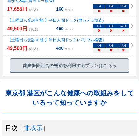
胃がん検診(胃カメラ検査)
8
月
9
月
10
月
17,655
円
160
（税込）
ポイント
×
×
×
【土曜日も受診可能!】半日人間ドック(胃カメラ検査)
8
月
9
月
10
月
49,500
円
450
（税込）
ポイント
×
×
×
【土曜日も受診可能!】半日人間ドック(バリウム検査)
8
月
9
月
10
月
49,500
円
450
（税込）
ポイント
×
×
×
健康保険組合の補助を利用するプランはこちら
東京都 港区がこんな健康への取組みをして
いるって知っていますか
目次［
非表示
］