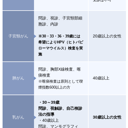
問診、視診、子宮頸部細
胞診、内診
子宮頸がん
20歳以上の女性
※30・33・36・39歳には
希望によりHPV（ヒトパピ
ローマウイルス）検査を実
施
問診、胸部X線検査、喀
痰検査
肺がん
40歳以上
※喀痰検査は原則として喫
煙指数600以上の方
・30～39歳
問診、視触診、自己検診
法の指導
乳がん
30歳以上の女性
・40歳以上
問診、マンモグラフィ