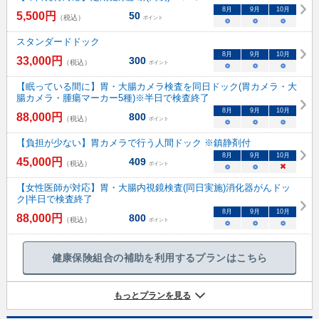
8
月
9
月
10
月
5,500
円
50
（税込）
ポイント
○
○
○
スタンダードドック
8
月
9
月
10
月
33,000
円
300
（税込）
ポイント
○
○
○
【眠っている間に】胃・大腸カメラ検査を同日ドック(胃カメラ・大
腸カメラ・腫瘍マーカー5種)※半日で検査終了
8
月
9
月
10
月
88,000
円
800
（税込）
ポイント
○
○
○
【負担が少ない】胃カメラで行う人間ドック ※鎮静剤付
8
月
9
月
10
月
45,000
円
409
（税込）
ポイント
○
○
×
【女性医師が対応】胃・大腸内視鏡検査(同日実施)消化器がんドッ
ク|半日で検査終了
8
月
9
月
10
月
88,000
円
800
（税込）
ポイント
○
○
○
健康保険組合の補助を利用するプランはこちら
もっとプランを見る