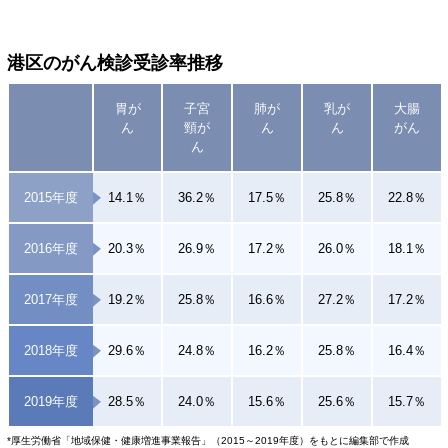
港区のがん検診受診率推移
胃が
子宮
肺が
乳が
大腸
ん
頸が
ん
ん
がん
ん
2015年度
14.1％
36.2％
17.5％
25.8％
22.8％
2016年度
20.3％
26.9％
17.2％
26.0％
18.1％
2017年度
19.2％
25.8％
16.6％
27.2％
17.2％
2018年度
29.6％
24.8％
16.2％
25.8％
16.4％
2019年度
28.5％
24.0％
15.6％
25.6％
15.7％
*厚生労働省「地域保健・健康増進事業報告」（2015～2019年度）をもとに編集部で作成