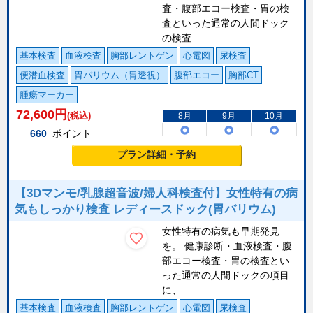
査・腹部エコー検査・胃の検
査といった通常の人間ドック
の検査...
基本検査
血液検査
胸部レントゲン
心電図
尿検査
便潜血検査
胃バリウム（胃透視）
腹部エコー
胸部CT
腫瘍マーカー
72,600
円
(税込)
8月
9月
10月
660
ポイント
プラン詳細・予約
【3Dマンモ/乳腺超音波/婦人科検査付】女性特有の病
気もしっかり検査 レディースドック(胃バリウム)
女性特有の病気も早期発見
を。 健康診断・血液検査・腹
部エコー検査・胃の検査とい
った通常の人間ドックの項目
に、 ...
基本検査
血液検査
胸部レントゲン
心電図
尿検査