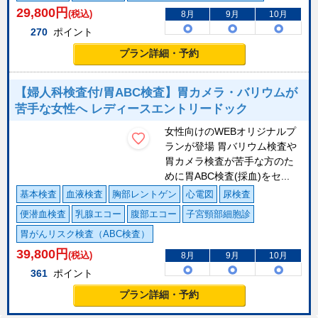
29,800
円
(税込)
8月
9月
10月
270
ポイント
プラン詳細・予約
【婦人科検査付/胃ABC検査】胃カメラ・バリウムが
苦手な女性へ レディースエントリードック
女性向けのWEBオリジナルプ
ランが登場 胃バリウム検査や
胃カメラ検査が苦手な方のた
めに胃ABC検査(採血)をセ...
基本検査
血液検査
胸部レントゲン
心電図
尿検査
便潜血検査
乳腺エコー
腹部エコー
子宮頸部細胞診
胃がんリスク検査（ABC検査）
39,800
円
(税込)
8月
9月
10月
361
ポイント
プラン詳細・予約