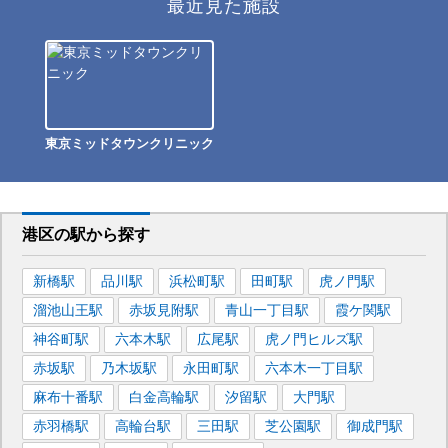
最近見た施設
東京ミッドタウンクリニック
港区
の駅から
探す
新橋
駅
品川
駅
浜松町
駅
田町
駅
虎ノ門
駅
溜池山王
駅
赤坂見附
駅
青山一丁目
駅
霞ケ関
駅
神谷町
駅
六本木
駅
広尾
駅
虎ノ門ヒルズ
駅
赤坂
駅
乃木坂
駅
永田町
駅
六本木一丁目
駅
麻布十番
駅
白金高輪
駅
汐留
駅
大門
駅
赤羽橋
駅
高輪台
駅
三田
駅
芝公園
駅
御成門
駅