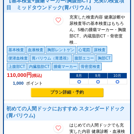
【基本検査+腫瘍マーカー/胸腹部CT】充実の検査項
目 ミッドタウンドック(胃バリウム)
充実した検査内容 健康診断や
尿検査等の基本検査はもちろ
ん、5種の腫瘍マーカー・胸腹
部CT、内蔵脂肪CT・骨密度
検...
基本検査
血液検査
胸部レントゲン
心電図
尿検査
便潜血検査
胃バリウム（胃透視）
腹部エコー
胸部CT
上腹部CT
内臓脂肪CT
腫瘍マーカー
骨密度検査
110,000
円
(税込)
8月
9月
10月
1,000
ポイント
プラン詳細・予約
初めての人間ドックにおすすめ スタンダードドック
(胃バリウム)
はじめての人間ドックでも充
実した内容 健康診断・血液検