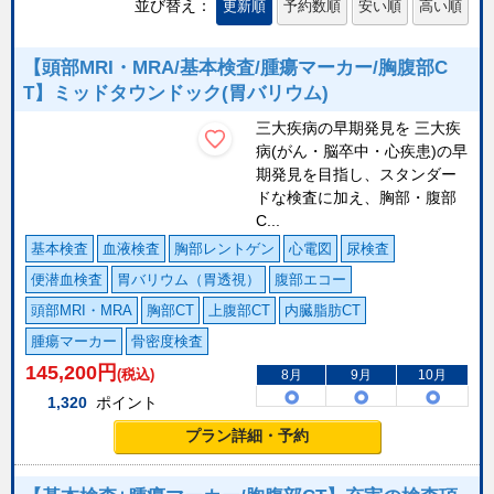
並び替え：
更新順
予約数順
安い順
高い順
【頭部MRI・MRA/基本検査/腫瘍マーカー/胸腹部C
T】ミッドタウンドック(胃バリウム)
三大疾病の早期発見を 三大疾
病(がん・脳卒中・心疾患)の早
期発見を目指し、スタンダー
ドな検査に加え、胸部・腹部
C...
基本検査
血液検査
胸部レントゲン
心電図
尿検査
便潜血検査
胃バリウム（胃透視）
腹部エコー
頭部MRI・MRA
胸部CT
上腹部CT
内臓脂肪CT
腫瘍マーカー
骨密度検査
145,200
円
(税込)
8月
9月
10月
1,320
ポイント
プラン詳細・予約