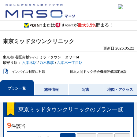
または
が
最大3.5%
貯まる！
東京ミッドタウンクリニック
更新日:
2026.05.22
東京都
港区赤坂9-7-1
ミッドタウン・タワー6F
最寄り駅：
六本木駅
/
乃木坂駅
/
六本木一丁目駅
インボイス制度に対応
日本人間ドック学会機能評価認定施設
プラン一覧
施設情報
写真
地図・アクセス
東京ミッドタウンクリニック
のプラン一覧
9
件該当