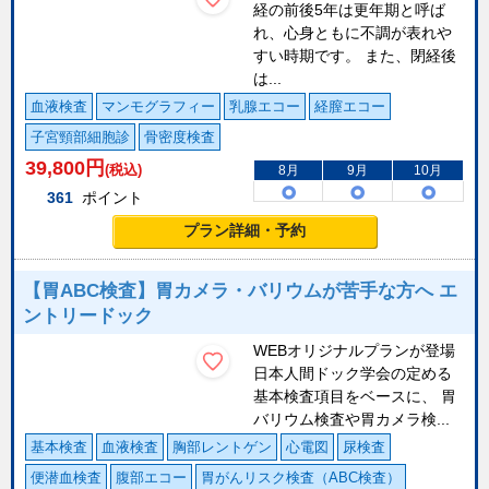
経の前後5年は更年期と呼ば
れ、心身ともに不調が表れや
すい時期です。 また、閉経後
は...
血液検査
マンモグラフィー
乳腺エコー
経膣エコー
子宮頸部細胞診
骨密度検査
39,800
円
(税込)
8月
9月
10月
361
ポイント
プラン詳細・予約
【胃ABC検査】胃カメラ・バリウムが苦手な方へ エ
ントリードック
WEBオリジナルプランが登場
日本人間ドック学会の定める
基本検査項目をベースに、 胃
バリウム検査や胃カメラ検...
基本検査
血液検査
胸部レントゲン
心電図
尿検査
便潜血検査
腹部エコー
胃がんリスク検査（ABC検査）