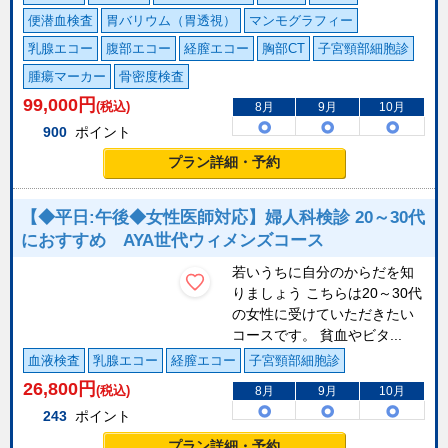
便潜血検査
胃バリウム（胃透視）
マンモグラフィー
乳腺エコー
腹部エコー
経膣エコー
胸部CT
子宮頸部細胞診
腫瘍マーカー
骨密度検査
99,000
円
(税込)
8月
9月
10月
900
ポイント
プラン詳細・予約
【◆平日:午後◆女性医師対応】婦人科検診 20～30代
におすすめ AYA世代ウィメンズコース
若いうちに自分のからだを知
りましょう こちらは20～30代
の女性に受けていただきたい
コースです。 貧血やビタ...
血液検査
乳腺エコー
経膣エコー
子宮頸部細胞診
26,800
円
(税込)
8月
9月
10月
243
ポイント
プラン詳細・予約