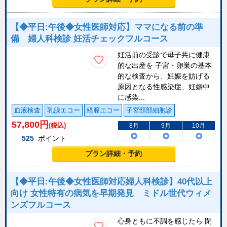
【◆平日:午後◆女性医師対応】ママになる前の準
備 婦人科検診 妊活チェックフルコース
妊活前の受診で母子共に健康
的な出産を 子宮・卵巣の基本
的な検査から、妊娠を妨げる
原因となる性感染症、妊娠中
に感染...
血液検査
乳腺エコー
経膣エコー
子宮頸部細胞診
57,800
円
(税込)
8月
9月
10月
525
ポイント
プラン詳細・予約
【◆平日:午後◆女性医師対応婦人科検診】40代以上
向け 女性特有の病気を早期発見 ミドル世代ウィメ
ンズフルコース
心身ともに不調を感じたら 閉