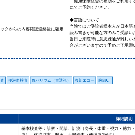
健康保険組合の補助をご利用する
にてご予約ください。
◆言語について
当院ではご受診者様本人が日本語
ニックからの内容確認連絡後に確定
読み書きが可能な方のみご受診い
当日ご来院時に意思疎通が難しい
合がございますので予めご了承願
検査
便潜血検査
胃バリウム（胃透視）
腹部エコー
胸部CT
詳細説明
基本検査等：診察・問診、計測（身長・体重・視力・聴力・
血）、体脂肪率、眼圧、大腸検査（便潜血2日法）