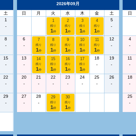
2026年09月
土
日
月
火
水
木
金
土
日
1
5
1
2
3
4
-
-
残り
残り
残り
残り
1
1
1
1
枠
枠
枠
枠
8
6
12
4
7
8
9
10
11
-
-
-
-
残り
残り
残り
残り
残り
1
1
1
1
1
枠
枠
枠
枠
枠
15
13
18
19
11
14
15
16
17
-
-
-
-
-
残り
残り
残り
残り
1
1
1
1
枠
枠
枠
枠
22
20
21
22
23
24
25
26
18
-
-
-
-
-
-
-
-
-
29
27
28
25
29
30
-
-
-
-
残り
残り
1
1
枠
枠