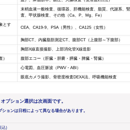
末梢血液一般検査、循環器、肝機能検査、脂質、代謝系、
査、甲状腺検査、その他（Ca、P、Mg、Fe）
象とす
CEA、CA19-9、PSA（男性）、CA125（女性）
胸部CT、内臓脂肪測定CT、腹部CT（上腹部～下腹部）
胸部X線直接撮影、上部消化管X線造影
査）
腹部エコー（肝臓・胆嚢・膵臓・脾臓・腎臓）
心電図、血圧脈波（PWV・ABI）
眼底カメラ撮影、骨密度検査DEXA法、呼吸機能検査
。オプション選択は次画面です。
プションは日程によって異なる場合があります。
税込)