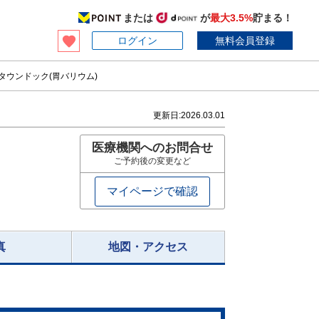
または
が
最大3.5%
貯まる！
ログイン
無料会員登録
タウンドック(胃バリウム)
更新日:
2026.03.01
医療機関へのお問合せ
ご予約後の変更など
マイページで確認
真
地図・アクセス