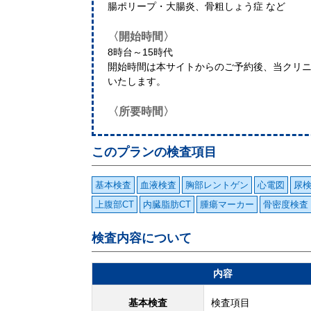
腸ポリープ・大腸炎、骨粗しょう症 など
〈開始時間〉
8時台～15時代
開始時間は本サイトからのご予約後、当クリ
いたします。
〈所要時間〉
このプランの検査項目
基本検査
血液検査
胸部レントゲン
心電図
尿
上腹部CT
内臓脂肪CT
腫瘍マーカー
骨密度検査
検査内容について
内容
基本検査
検査項目