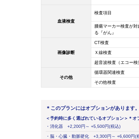
検査項目
血液検査
腫瘍マーカー検査が対
る『がん』
CT検査
画像診断
Ｘ線検査
超音波検査（エコー検
循環器関連検査
その他
その他検査
＊このプランにはオプションがあります
＜予約時に多く選ばれているオプション＞
＊オ
・
消化器
+
2,200
円
～ +5,500円(税込)
・
脳・心臓・動脈硬化
+
3,300
円
～ +6,600円(