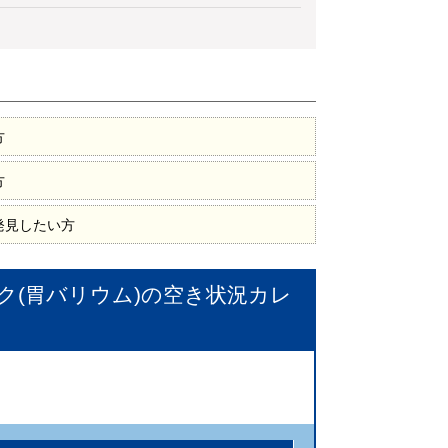
方
方
発見したい方
ク(胃バリウム)
の空き状況カレ