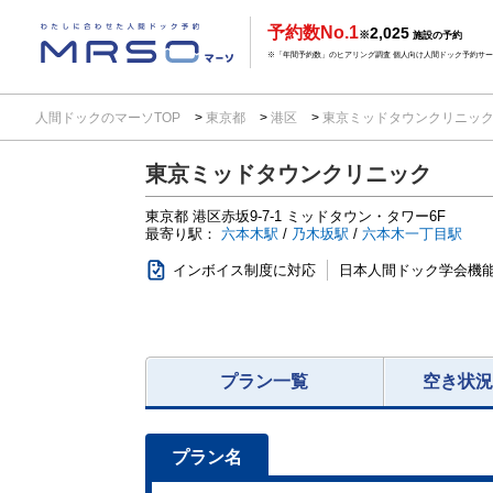
予約数No.1
2,025
※
施設の予約
※「年間予約数」のヒアリング調査 個人向け人間ドック予約サービ
人間ドックのマーソTOP
東京都
港区
東京ミッドタウンクリニッ
東京ミッドタウンクリニック
東京都
港区赤坂9-7-1
ミッドタウン・タワー6F
最寄り駅：
六本木駅
/
乃木坂駅
/
六本木一丁目駅
インボイス制度に対応
日本人間ドック学会機
プラン一覧
空き状