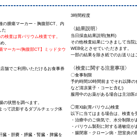
3時間程度
種の腫瘍マーカー・胸腹部CT、内
〈結果説明〉
した
当日採血結果説明(無料)
胃の検査は胃バリウム検査です。
その他検査結果につきまして当院は
ため、
WEB化とさせていただきます。
腫瘍マーカー/胸腹部CT】ミッドタウ
一部の結果を除き紙でのお送りは
〈検査に関する注意事項〉
隣店舗でご利用いただけるお食事券
〇食事制限
予約時間10時間前までそれ以降の
など清凉菓子・コーヒ含む)
服用中のお薬がある場合は主治医
指腸の状態を調べます。
◯胃X線(胃バリウム)検査
よって読影するダブルチェック体
以下に当てはまる場合は、検査を
・治療中のご病気で、水分制限が
・バリウム製剤に対する過敏症が
・腸閉塞・クローン病・憩室炎の
に肝臓・胆嚢・膵臓・腎臓・脾臓を