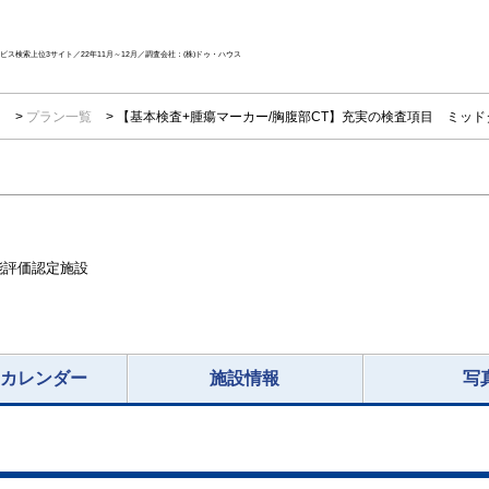
ス検索上位3サイト／22年11月～12月／調査会社：(株)ドゥ・ハウス
ク
プラン一覧
【基本検査+腫瘍マーカー/胸腹部CT】充実の検査項目 ミッド
能評価認定施設
況カレンダー
施設情報
写