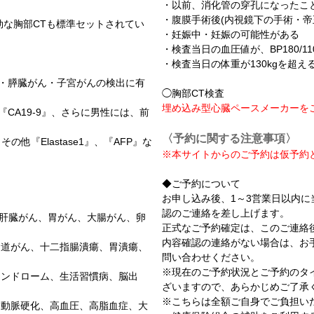
・以前、消化管の穿孔になったこ
・腹膜手術後(内視鏡下の手術・帝
効な胸部CTも標準セットされてい
・妊娠中・妊娠の可能性がある
・検査当日の血圧値が、BP180/1
・検査当日の体重が130kgを超え
ん・膵臓がん・子宮がんの検出に有
◯胸部CT検査
埋め込み型心臓ペースメーカーを
CA19-9』、さらに男性には、前
〈予約に関する注意事項〉
他『Elastase1』、『AFP』な
※本サイトからのご予約は仮予約
。
◆ご予約について
お申し込み後、1～3営業日以内
認のご連絡を差し上げます。
)、肝臓がん、胃がん、大腸がん、卵
正式なご予約確定は、このご連絡
内容確認の連絡がない場合は、お
食道がん、十二指腸潰瘍、胃潰瘍、
問い合わせください。
※現在のご予約状況とご予約のタ
シンドローム、生活習慣病、脳出
ざいますので、あらかじめご了承
※こちらは全額ご自身でご負担い
、動脈硬化、高血圧、高脂血症、大