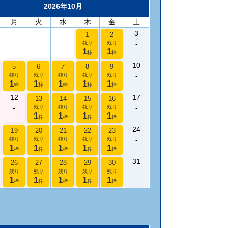
2026年10月
月
火
水
木
金
土
3
1
2
-
残り
残り
1
1
枠
枠
10
5
6
7
8
9
-
残り
残り
残り
残り
残り
1
1
1
1
1
枠
枠
枠
枠
枠
12
17
13
14
15
16
-
-
残り
残り
残り
残り
1
1
1
1
枠
枠
枠
枠
24
19
20
21
22
23
-
残り
残り
残り
残り
残り
1
1
1
1
1
枠
枠
枠
枠
枠
31
26
27
28
29
30
-
残り
残り
残り
残り
残り
1
1
1
1
1
枠
枠
枠
枠
枠