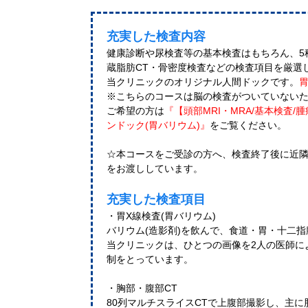
充実した検査内容
健康診断や尿検査等の基本検査はもちろん、5
蔵脂肪CT・骨密度検査などの検査項目を厳選
当クリニックのオリジナル人間ドックです。
※こちらのコースは脳の検査がついていない
ご希望の方は
『【頭部MRI・MRA/基本検査/
ンドック(胃バリウム)』
をご覧ください。
☆本コースをご受診の方へ、検査終了後に近
をお渡ししています。
充実した検査項目
・胃X線検査(胃バリウム)
バリウム(造影剤)を飲んで、食道・胃・十二
当クリニックは、ひとつの画像を2人の医師に
制をとっています。
・胸部・腹部CT
80列マルチスライスCTで上腹部撮影し、主