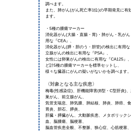
調べます。
また、肺がん(がん死亡率1位)の早期発見に有
ます。
・5種の腫瘍マーカー
消化器がん(大腸・直腸・胃)・肺がん・乳が
用な『CEA』、
消化器がん(膵・胆のう・胆管)の検出に有用な『
立腺がんの検出に有用な『PSA』、
女性には卵巣がんの検出に有用な『CA125』、その
ど計5種の腫瘍マーカーを標準セットし、
様々な臓器にがんの疑いがないかを調べます
〈対象となる主な疾患〉
梅毒(性感染症)、肝機能障害(B型・C型肝炎
巣がん、前立腺がん、
気管支喘息、肺気腫、肺結核、肺炎、肺癌、
胃炎、胆石、膵炎、
肝臓・膵臓がん、大動脈疾患、メタボリック
血、脳腫瘍、脳梗塞、
脳血管疾患全般、不整脈、狭心症、心筋梗塞