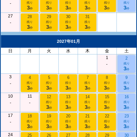
-
残り
残り
残り
残り
残り
残り
3
3
3
3
3
3
枠
枠
枠
枠
枠
枠
27
28
29
30
31
-
残り
残り
残り
残り
3
3
3
3
枠
枠
枠
枠
2027年01月
日
月
火
水
木
金
土
1
2
-
残り
3
枠
3
4
5
6
7
8
9
-
残り
残り
残り
残り
残り
残り
3
3
3
3
3
3
枠
枠
枠
枠
枠
枠
10
11
12
13
14
15
16
-
-
残り
残り
残り
残り
残り
3
3
3
3
3
枠
枠
枠
枠
枠
17
18
19
20
21
22
23
-
残り
残り
残り
残り
残り
残り
3
3
3
3
3
3
枠
枠
枠
枠
枠
枠
24
25
26
27
28
29
30