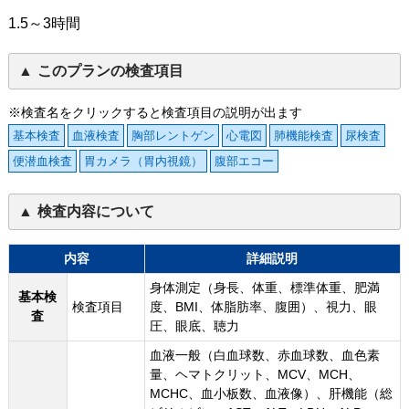
1.5～3時間
このプランの検査項目
※検査名をクリックすると検査項目の説明が出ます
基本検査
血液検査
胸部レントゲン
心電図
肺機能検査
尿検査
便潜血検査
胃カメラ（胃内視鏡）
腹部エコー
検査内容について
内容
詳細説明
身体測定（身長、体重、標準体重、肥満
基本検
検査項目
度、BMI、体脂肪率、腹囲）、視力、眼
査
圧、眼底、聴力
血液一般（白血球数、赤血球数、血色素
量、ヘマトクリット、MCV、MCH、
MCHC、血小板数、血液像）、肝機能（総