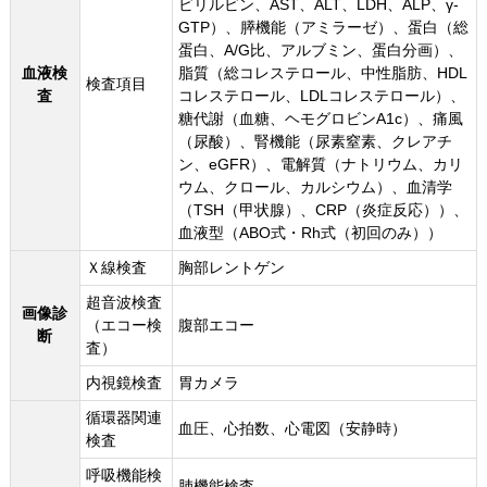
ビリルビン、AST、ALT、LDH、ALP、γ-
GTP）、膵機能（アミラーゼ）、蛋白（総
蛋白、A/G比、アルブミン、蛋白分画）、
血液検
脂質（総コレステロール、中性脂肪、HDL
検査項目
査
コレステロール、LDLコレステロール）、
糖代謝（血糖、ヘモグロビンA1c）、痛風
（尿酸）、腎機能（尿素窒素、クレアチ
ン、eGFR）、電解質（ナトリウム、カリ
ウム、クロール、カルシウム）、血清学
（TSH（甲状腺）、CRP（炎症反応））、
血液型（ABO式・Rh式（初回のみ））
Ｘ線検査
胸部レントゲン
超音波検査
画像診
（エコー検
腹部エコー
断
査）
内視鏡検査
胃カメラ
循環器関連
血圧、心拍数、心電図（安静時）
検査
呼吸機能検
肺機能検査