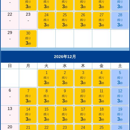
-
残り
残り
残り
残り
残り
残り
3
3
3
3
3
3
枠
枠
枠
枠
枠
枠
22
23
24
25
26
27
28
-
-
残り
残り
残り
残り
残り
3
3
3
3
3
枠
枠
枠
枠
枠
29
30
-
残り
3
枠
2026年12月
日
月
火
水
木
金
土
1
2
3
4
5
残り
残り
残り
残り
残り
3
3
3
3
3
枠
枠
枠
枠
枠
6
7
8
9
10
11
12
-
残り
残り
残り
残り
残り
残り
3
3
3
3
3
3
枠
枠
枠
枠
枠
枠
13
14
15
16
17
18
19
-
残り
残り
残り
残り
残り
残り
3
3
3
3
3
3
枠
枠
枠
枠
枠
枠
20
21
22
23
24
25
26