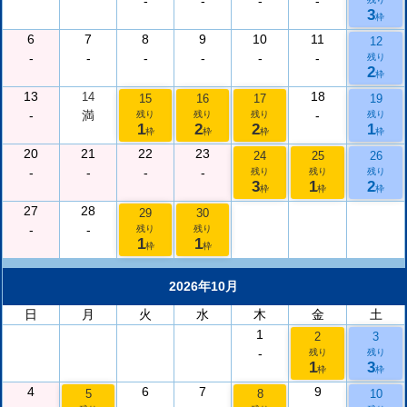
-
-
-
-
3
枠
6
7
8
9
10
11
12
-
-
-
-
-
-
残り
2
枠
13
18
14
15
16
17
19
-
満
-
残り
残り
残り
残り
1
2
2
1
枠
枠
枠
枠
20
21
22
23
24
25
26
-
-
-
-
残り
残り
残り
3
1
2
枠
枠
枠
27
28
29
30
-
-
残り
残り
1
1
枠
枠
2026年10月
日
月
火
水
木
金
土
1
2
3
-
残り
残り
1
3
枠
枠
4
6
7
9
5
8
10