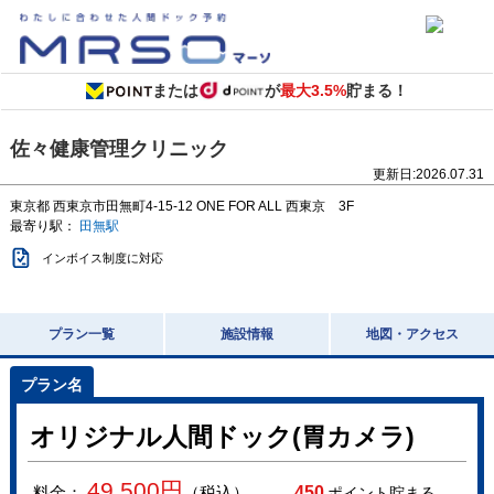
または
が
最大3.5%
貯まる！
佐々健康管理クリニック
更新日:
2026.07.31
東京都
西東京市田無町4-15-12
ONE FOR ALL 西東京 3F
最寄り駅：
田無駅
インボイス制度に対応
プラン一覧
施設情報
地図・アクセス
オリジナル人間ドック(胃カメラ)
49,500
円
料金：
（税込）
450
ポイント貯まる