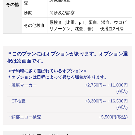
査
その他
診察
問診及び診察
尿検査（比重、pH、蛋白、潜血、ウロビ
その他検査
リノーゲン、沈査、糖）、便潜血2日法
＊このプランにはオプションがあります。オプション選
択は次画面です。
＜予約時に多く選ばれているオプション＞
＊オプションは日程によって異なる場合があります。
・
腫瘍マーカー
+
2,750
円
～ +11,000円
(税込)
・
CT検査
+
3,300
円
～ +16,500円
(税込)
・
頸部エコー検査
+
5,500
円
(税込)