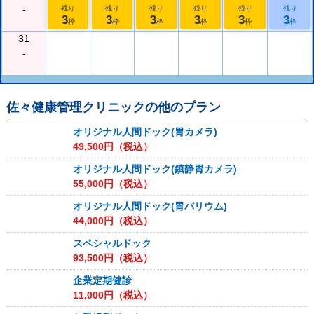
-
残り
残り
残り
残り
残り
残り
3
3
3
3
3
3
枠
枠
枠
枠
枠
枠
31
-
佐々健康管理クリニック
の他のプラン
オリジナル人間ドック(胃カメラ)
49,500
円（税込）
オリジナル人間ドック(鎮静胃カメラ)
55,000
円（税込）
オリジナル人間ドック(胃バリウム)
44,000
円（税込）
スペシャルドック
93,500
円（税込）
企業定期健診
11,000
円（税込）