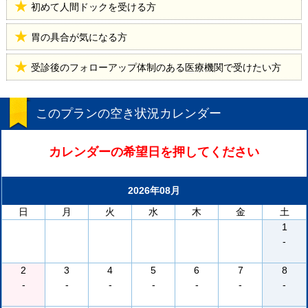
初めて人間ドックを受ける方
胃の具合が気になる方
受診後のフォローアップ体制のある医療機関で受けたい方
このプランの空き状況カレンダー
カレンダーの希望日を押してください
2026年08月
日
月
火
水
木
金
土
1
-
2
3
4
5
6
7
8
-
-
-
-
-
-
-