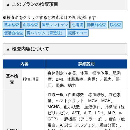
このプランの検査項目
※検査名をクリックすると検査項目の説明が出ます
基本検査
血液検査
胸部レントゲン
心電図
肺機能検査
尿検査
便潜血検査
胃バリウム（胃透視）
腹部エコー
検査内容について
内容
詳細説明
身体測定（身長、体重、標準体重、肥満
基本検
検査項目
度、BMI、体脂肪率、腹囲）、視力、眼
査
圧、眼底、聴力
血液一般（白血球数、赤血球数、血色素
量、ヘマトクリット、MCV、MCH、
MCHC、血小板数、血液像）、肝機能（総
ビリルビン、AST、ALT、LDH、ALP、γ-
GTP）、膵機能（アミラーゼ）、蛋白（総
蛋白、A/G比、アルブミン、蛋白分画）、