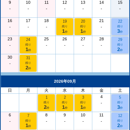
9
10
11
12
13
14
15
-
-
-
-
-
-
-
16
17
18
21
19
20
22
-
-
-
-
残り
残り
残り
1
1
3
枠
枠
枠
23
25
26
27
28
24
29
-
-
-
-
-
残り
残り
1
2
枠
枠
30
31
-
残り
2
枠
2026年09月
日
月
火
水
木
金
土
4
1
2
3
5
-
残り
残り
残り
残り
2
1
1
3
枠
枠
枠
枠
6
8
9
10
11
7
12
-
-
-
-
-
残り
残り
1
2
枠
枠