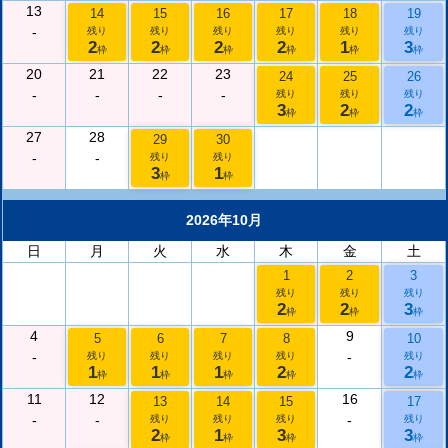
13
14
15
16
17
18
19
-
残り
残り
残り
残り
残り
残り
2
2
2
2
1
3
枠
枠
枠
枠
枠
枠
20
21
22
23
24
25
26
-
-
-
-
残り
残り
残り
3
2
2
枠
枠
枠
27
28
29
30
-
-
残り
残り
3
1
枠
枠
2026年10月
日
月
火
水
木
金
土
1
2
3
残り
残り
残り
2
2
3
枠
枠
枠
4
9
5
6
7
8
10
-
-
残り
残り
残り
残り
残り
1
1
1
2
2
枠
枠
枠
枠
枠
11
12
16
13
14
15
17
-
-
-
残り
残り
残り
残り
2
1
3
3
枠
枠
枠
枠