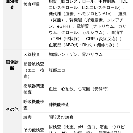
血液検
脂質（総コレステロール、中性脂肪、HDL
検査項目
査
コレステロール、LDLコレステロール）、
糖代謝（血糖、ヘモグロビンA1c）、痛風
（尿酸）、腎機能（尿素窒素、クレアチ
ン、eGFR）、電解質（ナトリウム、カリ
ウム、クロール、カルシウム）、血清学
（TSH（甲状腺）、CRP（炎症反応））、
血液型（ABO式・Rh式（初回のみ））
Ｘ線検査
胸部レントゲン、胃バリウム
画像診
超音波検査
断
（エコー検
腹部エコー
査）
循環器関連
血圧、心拍数、心電図（安静時）
検査
呼吸機能検
肺機能検査
査
その他
診察
問診及び診察
尿検査（比重、pH、蛋白、潜血、ウロビ
その他検査