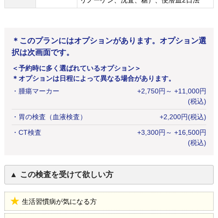
リノーゲン、沈査、糖）、便潜血2日法
＊このプランにはオプションがあります。オプション選
択は次画面です。
＜予約時に多く選ばれているオプション＞
＊オプションは日程によって異なる場合があります。
・
腫瘍マーカー
+
2,750
円
～ +11,000円
(税込)
・
胃の検査（血液検査）
+
2,200
円
(税込)
・
CT検査
+
3,300
円
～ +16,500円
(税込)
この検査を受けて欲しい方
生活習慣病が気になる方