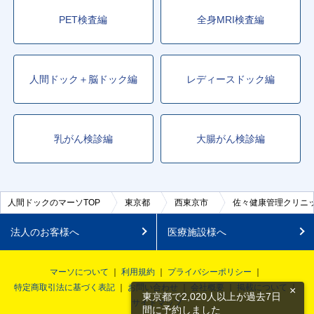
PET検査編
全身MRI検査編
人間ドック＋脳ドック編
レディースドック編
乳がん検診編
大腸がん検診編
人間ドックのマーソTOP
東京都
西東京市
佐々健康管理クリニ
法人のお客様へ
医療施設様へ
マーソについて
利用規約
プライバシーポリシー
特定商取引法に基づく表記
お問い合わせ
会社概要
掲載について
×
東京都で2,020人以上が過去7日
サイトマップ
間に予約しました