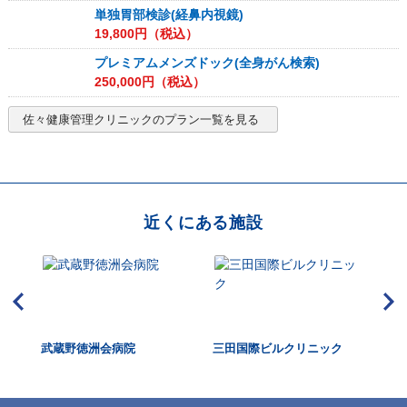
単独胃部検診(経鼻内視鏡)
19,800
円（税込）
プレミアムメンズドック(全身がん検索)
250,000
円（税込）
佐々健康管理クリニック
のプラン一覧を見る
近くにある施設
ック
武蔵野徳洲会病院
三田国際ビルクリニック
明