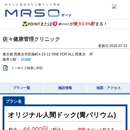
または
が
最大3.5%
貯まる！
佐々健康管理クリニック
更新日:
2026.07.31
東京都
西東京市田無町4-15-12
ONE FOR ALL 西東京 3F
最寄り駅：
田無駅
インボイス制度に対応
プラン一覧
施設情報
地図・アクセス
オリジナル人間ドック(胃バリウム)
44,000
円
料金：
（税込）
400
ポイント貯まる