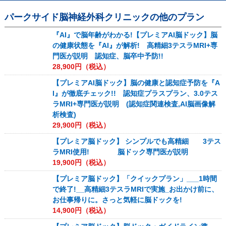
パークサイド脳神経外科クリニック
の他のプラン
『AI』で脳年齢がわかる!【プレミアAI脳ドック】脳
の健康状態を『AI』が解析! 高精細3テスラMRI+専
門医が説明 認知症、脳卒中予防!!
28,900
円（税込）
【プレミアAI脳ドック】脳の健康と認知症予防を『A
I』が徹底チェック!! 認知症プラスプラン、3.0テス
ラMRI+専門医が説明 (認知症関連検査,AI脳画像解
析検査)
29,900
円（税込）
【プレミア脳ドック】 シンプルでも高精細 3テス
ラMRI使用! 脳ドック専門医が説明
19,900
円（税込）
【プレミア脳ドック】「クイックプラン」___1時間
で終了!__高精細3テスラMRIで実施_お出かけ前に、
お仕事帰りに。さっと気軽に脳ドックを!
14,900
円（税込）