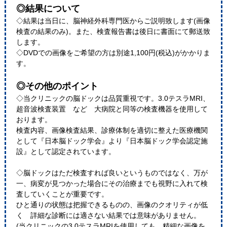
◎結果について
◇結果は当日に、脳神経外科専門医からご説明致します(画像
検査の結果のみ)。また、検査報告書は後日に書面にて郵送致
します。
◇DVDでの画像をご希望の方は別途1,100円(税込)がかかりま
す。
◎その他のポイント
◇当クリニックの脳ドックは品質重視です。3.0テスラMRI、
超音波検査装置 など 大病院と同等の検査機器を使用して
おります。
検査内容、画像検査結果、診療体制を適切に整えた医療機関
として『日本脳ドック学会』より『日本脳ドック学会認定施
設』として認定されています。
◇脳ドックはただ検査すれば良いというものではなく、万が
一、病変が見つかった場合にその治療までも視野に入れて検
査していくことが重要です。
ひと通りの状態は把握できるものの、画像のクオリティが低
く 詳細な診断には適さない結果では意味がありません。
(当クリニックの3.0テスラMRIを使用しても、精細な画像を