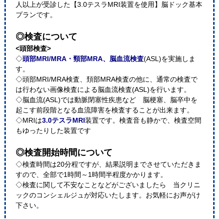
人以上が受診した【3.0テスラMRI装置を使用】脳ドック基本
プランです。
◎検査について
<頭部検査>
◇
頭部MRI/MRA・頸部MRA、脳血流検査
(ASL)を実施しま
す。
◇頭部MRI/MRA検査、頚部MRA検査の他に、通常の検査で
は行わない画像検査による脳血流検査(ASL)を行います。
◇脳血流(ASL)では動脈閉塞性疾患など 脳梗塞、脳卒中を
起こす前段階となる血流障害を検査することが出来ます。
◇MRIは
3.0テスラMRI
装置です。検査音も静かで、検査空間
もゆったりした装置です
◎検査開始時間について
◇検査時間は20分程ですが、結果説明までさせていただきま
すので、全部で1時間～1時間半程度かかります。
◇検査に関して不安なことなどがございましたら 当クリニ
ックのコンシェルジュが対応いたします。お気軽にお声がけ
下さい。