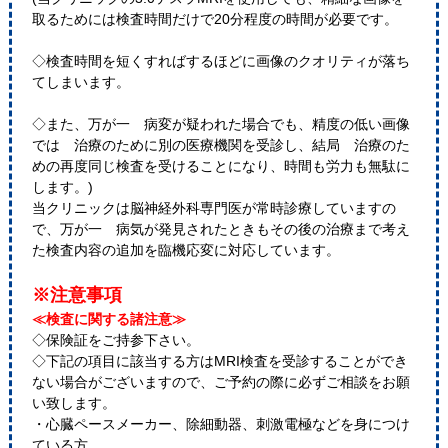
取るためには検査時間だけで20分程度の時間が必要です。
◇検査時間を短くすればするほどに画像のクオリティが落ち
てしまいます。
◇また、万が一 病変が疑われた場合でも、精度の低い画像
では 治療のために別の医療機関を受診し、結局 治療のた
めの再度同じ検査を受けることになり、時間も労力も無駄に
します。)
当クリニックは脳神経外科専門医が常時診療していますの
で、万が一 病気が発見されたときもその後の治療まで考え
た検査内容の追加を臨機応変に対応しています。
※注意事項
≪検査に関する諸注意≫
◇保険証をご持参下さい。
◇下記の項目に該当する方はMRI検査を受診することができ
ない場合がございますので、ご予約の際に必ずご相談をお願
い致します。
・心臓ペースメーカー、除細動器、刺激電極などを身につけ
ている方