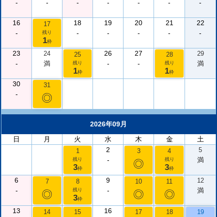
-
-
-
-
-
-
-
16
18
19
20
21
22
17
-
-
-
-
-
-
残り
1
枠
23
26
27
24
29
25
28
-
満
-
-
満
残り
残り
1
1
枠
枠
30
31
-
◎
2026年09月
日
月
火
水
木
金
土
2
5
1
3
4
-
満
残り
残り
◎
3
3
枠
枠
6
9
12
7
8
10
11
-
-
満
残り
◎
◎
◎
3
枠
13
16
14
15
17
18
19