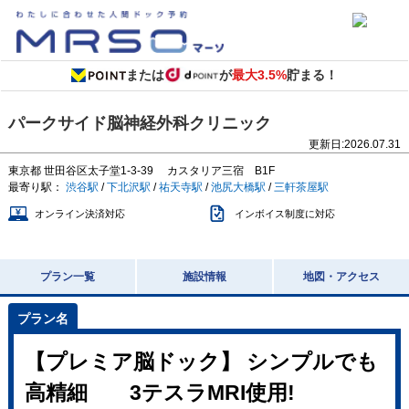
または
が
最大3.5%
貯まる！
パークサイド脳神経外科クリニック
更新日:
2026.07.31
東京都
世田谷区太子堂1-3-39
カスタリア三宿 B1F
最寄り駅：
渋谷駅
/
下北沢駅
/
祐天寺駅
/
池尻大橋駅
/
三軒茶屋駅
オンライン決済対応
インボイス制度に対応
プラン一覧
施設情報
地図・アクセス
【プレミア脳ドック】 シンプルでも
高精細 3テスラMRI使用!