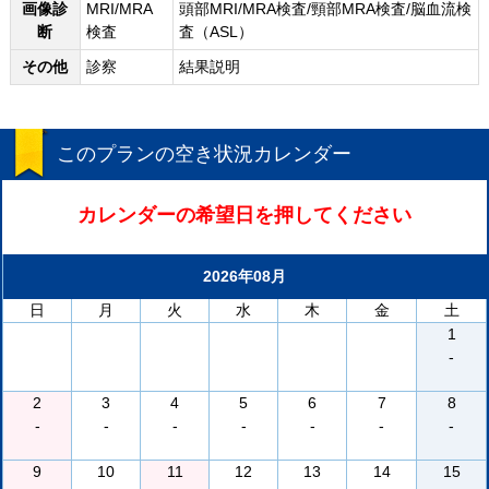
画像診
MRI/MRA
頭部MRI/MRA検査/頸部MRA検査/脳血流検
断
検査
査（ASL）
その他
診察
結果説明
このプランの空き状況カレンダー
カレンダーの希望日を押してください
2026年08月
日
月
火
水
木
金
土
1
-
2
3
4
5
6
7
8
-
-
-
-
-
-
-
9
10
11
12
13
14
15