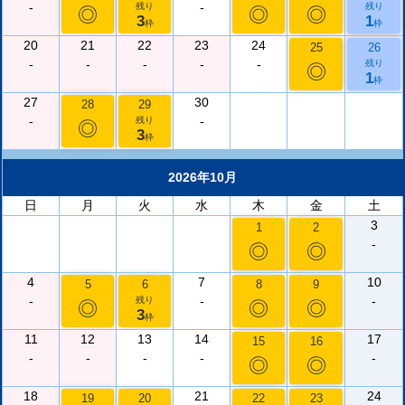
-
-
残り
残り
◎
◎
◎
3
1
枠
枠
20
21
22
23
24
25
26
-
-
-
-
-
残り
◎
1
枠
27
30
28
29
-
-
残り
◎
3
枠
2026年10月
日
月
火
水
木
金
土
3
1
2
-
◎
◎
4
7
10
5
6
8
9
-
-
-
残り
◎
◎
◎
3
枠
11
12
13
14
17
15
16
-
-
-
-
-
◎
◎
18
21
24
19
20
22
23