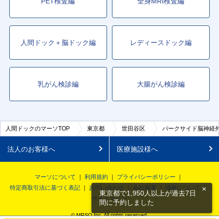
PET検査編
全身MRI検査編
人間ドック＋脳ドック編
レディースドック編
乳がん検診編
大腸がん検診編
人間ドックのマーソTOP
東京都
世田谷区
パークサイド脳神経
法人のお客様へ
医療施設様へ
マーソについて
利用規約
プライバシーポリシー
特定商取引法に基づく表記
お問い合わせ
会社概要
掲載について
×
東京都で1,950人以上が過去7日
サイトマップ
間に予約しました
© MRSO Inc. All rights reserved.