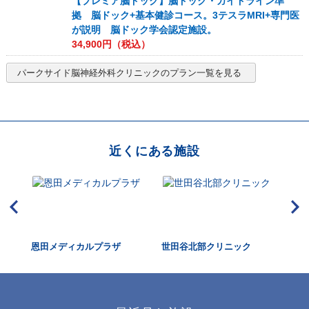
【プレミア脳ドック】脳ドック・ガイドライン準
拠 脳ドック+基本健診コース。3テスラMRI+専門医
が説明 脳ドック学会認定施設。
34,900
円（税込）
パークサイド脳神経外科クリニック
のプラン一覧を見る
近くにある施設
ク
恩田メディカルプラザ
世田谷北部クリニック
ふ