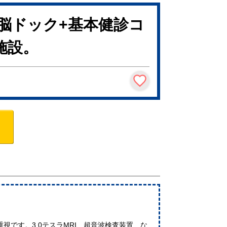
脳ドック+基本健診コ
施設。
視です。3.0テスラMRI、超音波検査装置 な