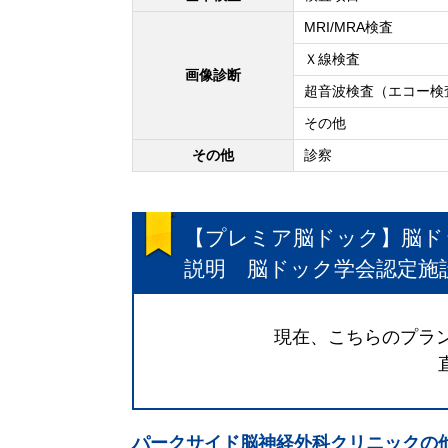
MRI/MRA検査
Ｘ線検査
画像診断
超音波検査（エコー検
その他
その他
診察
【プレミア脳ドック】脳ド
説明 脳ドック学会認定施
現在、こちらのプラン
パークサイド脳神経外科クリニック
の