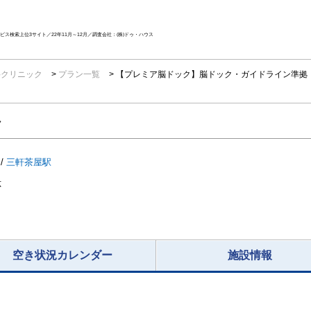
ス検索上位3サイト／22年11月～12月／調査会社：(株)ドゥ・ハウス
科クリニック
プラン一覧
【プレミア脳ドック】脳ドック・ガイドライン準拠 
ク
/
三軒茶屋駅
応
空き状況カレンダー
施設情報