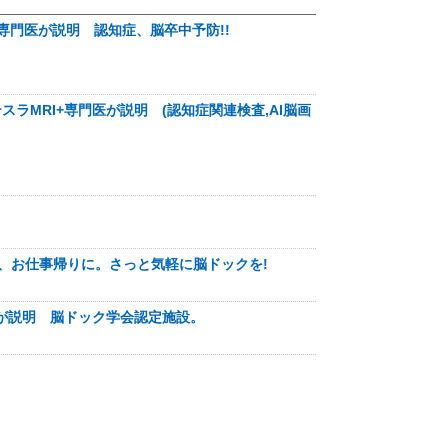
+専門医が説明 認知症、脳卒中予防!!
スラMRI+専門医が説明 (認知症関連検査,AI脳画
に、お仕事帰りに。さっと気軽に脳ドックを!
医が説明 脳ドック学会認定施設。