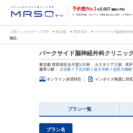
予約数No.1
2,027
※
施設の予約
※「年間予約数」のヒアリング調査 個人向け人間ドック予約サービ
人間ドックのマーソTOP
東京都
世田谷区
パークサイド脳神経外
施設。
パークサイド脳神経外科クリニッ
東京都
世田谷区太子堂1-3-39
カスタリア三宿 B1F
最寄り駅：
渋谷駅
/
下北沢駅
/
祐天寺駅
/
池尻大橋駅
オンライン決済対応
インボイス制度に対
プラン一覧