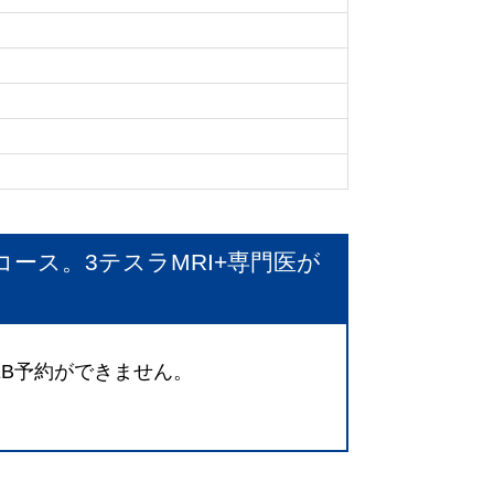
ース。3テスラMRI+専門医が
EB予約ができません。
。