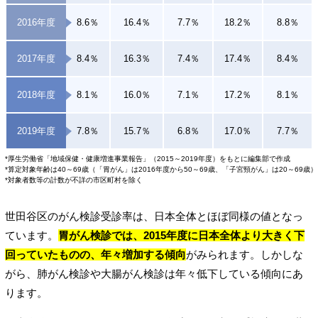
2016年度
8.6％
16.4％
7.7％
18.2％
8.8％
2017年度
8.4％
16.3％
7.4％
17.4％
8.4％
2018年度
8.1％
16.0％
7.1％
17.2％
8.1％
2019年度
7.8％
15.7％
6.8％
17.0％
7.7％
*厚生労働省「地域保健・健康増進事業報告」（2015～2019年度）をもとに編集部で作成
*算定対象年齢は40～69歳（「胃がん」は2016年度から50～69歳、「子宮頸がん」は20～69歳）
*対象者数等の計数が不詳の市区町村を除く
世田谷区のがん検診受診率は、日本全体とほぼ同様の値となっ
ています。
胃がん検診では、2015年度に日本全体より大きく下
回っていたものの、年々増加する傾向
がみられます。しかしな
がら、肺がん検診や大腸がん検診は年々低下している傾向にあ
ります。