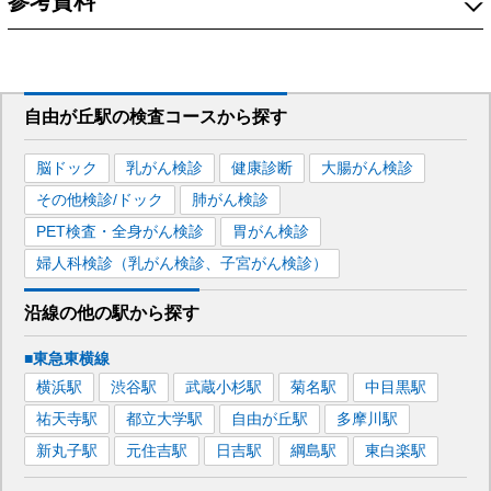
参考資料
自由が丘駅
の
検査コースから探す
脳ドック
乳がん検診
健康診断
大腸がん検診
その他検診/ドック
肺がん検診
PET検査・全身がん検診
胃がん検診
婦人科検診（乳がん検診、子宮がん検診）
沿線の他の駅から
探す
■東急東横線
横浜
駅
渋谷
駅
武蔵小杉
駅
菊名
駅
中目黒
駅
祐天寺
駅
都立大学
駅
自由が丘
駅
多摩川
駅
新丸子
駅
元住吉
駅
日吉
駅
綱島
駅
東白楽
駅