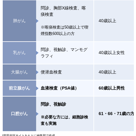
問診、胸部X線検査、喀
痰検査
肺がん
40歳以上
※喀痰検査は50歳以上で喫
煙指数600以上の方
問診、視触診、マンモグ
乳がん
40歳以上女性
ラフィ
大腸がん
便潜血検査
40歳以上
前立腺がん
血液検査（PSA値）
60歳以上男性
問診、視触診
口腔がん
61・66・71歳の方
※必要な方には、細胞診検
査も実施
*世田谷区サイトをもとに編集部で作成