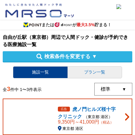
または
が
最大3.5%
貯まる！
自由が丘駅（東京都）周辺
で
人間ドック・健診
が予約でき
る
医療施設
一覧
検索条件を変更する
▼
施設一覧
プラン一覧
3
全
件中
1
〜
3
件表示
虎ノ門ヒルズ桜十字
広告
クリニック
（
東京都
港区
）
9,350
円～
41,000
円
（税込）
東京都 港区