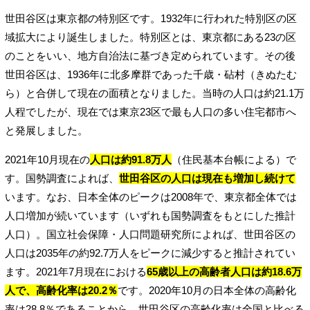
世田谷区は東京都の特別区です。1932年に行われた特別区の区
域拡大により誕生しました。特別区とは、東京都にある23の区
のことをいい、地方自治法に基づき定められています。その後
世田谷区は、1936年に北多摩群であった千歳・砧村（きぬたむ
ら）と合併して現在の面積となりました。当時の人口は約21.1万
人程でしたが、現在では東京23区で最も人口の多い住宅都市へ
と発展しました。
2021年10月現在の
人口は約91.8万人
（住民基本台帳による）で
す。国勢調査によれば、
世田谷区の人口は現在も増加し続けて
います。なお、日本全体のピークは2008年で、東京都全体では
人口増加が続いています（いずれも国勢調査をもとにした推計
人口）。国立社会保障・人口問題研究所によれば、世田谷区の
人口は2035年の約92.7万人をピークに減少すると推計されてい
ます。2021年7月現在における
65歳以上の高齢者人口は約18.6万
人で、高齢化率は20.2％
です。2020年10月の日本全体の高齢化
率は28.8％であることから、世田谷区の高齢化率は全国と比べる