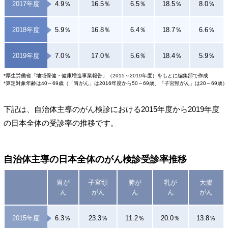
2017年度
4.9％
16.5％
6.5％
18.5％
8.0％
2018年度
5.9％
16.8％
6.4％
18.7％
6.6％
2019年度
7.0％
17.0％
5.6％
18.4％
5.9％
*厚生労働省「地域保健・健康増進事業報告」（2015～2019年度）をもとに編集部で作成
*算定対象年齢は40～69歳（「胃がん」は2016年度から50～69歳、「子宮頸がん」は20～69歳）
下記は、自治体主導のがん検診における2015年度から2019年度
の日本全体の受診率の推移です。
自治体主導の日本全体のがん検診受診率推移
胃が
子宮頸
肺が
乳が
大腸
ん
がん
ん
ん
がん
2015年度
6.3％
23.3％
11.2％
20.0％
13.8％