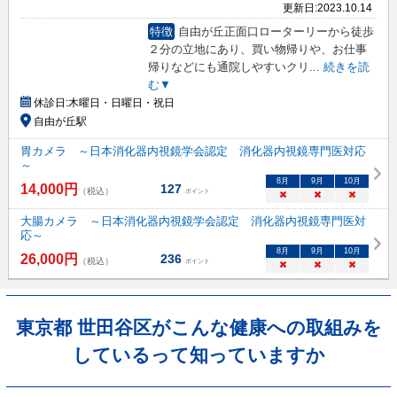
更新日:
2023.10.14
特徴
自由が丘正面口ローターリーから徒歩
２分の立地にあり、買い物帰りや、お仕事
帰りなどにも通院しやすいクリ
...
続きを読
む▼
休診日:
木曜日・日曜日・祝日
自由が丘駅
胃カメラ ～日本消化器内視鏡学会認定 消化器内視鏡専門医対応
～
8
月
9
月
10
月
14,000
円
127
（税込）
ポイント
×
×
×
大腸カメラ ～日本消化器内視鏡学会認定 消化器内視鏡専門医対
応～
8
月
9
月
10
月
26,000
円
236
（税込）
ポイント
×
×
×
東京都 世田谷区がこんな健康への取組みを
しているって知っていますか