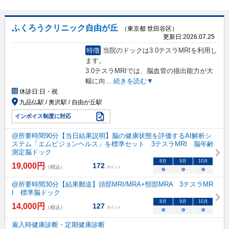
ふくろうクリニック自由が丘
（東京都 世田谷区）
更新日:
2026.07.25
特徴
当院のドックは3.0テスラMRIを利用し
ます。
3.0テスラMRIでは、脳血管の描出能力が大
幅に向
...
続きを読む▼
休診日:
日・祝
九品仏駅 / 奥沢駅 / 自由が丘駅
インボイス制度に対応
@所要時間90分【当日結果説明】脳の健康状態を評価するAI解析シ
ステム「エムビジョンヘルス」を標準セット 3テスラMRI 脳年齢
測定脳ドック
8
月
9
月
10
月
19,000
円
172
（税込）
ポイント
○
○
○
@所要時間30分【結果郵送】頭部MRI/MRA+頸部MRA 3テスラMR
I 標準脳ドック
8
月
9
月
10
月
14,000
円
127
（税込）
ポイント
○
○
○
雇入時健康診断・定期健康診断