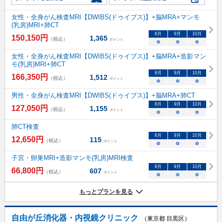
女性・全身がん検査MRI【DWIBS(ドゥイブス)】+脳MRA+マンモ
(乳房)MRI+肺CT
8
月
9
月
10
月
150,150
円
1,365
（税込）
ポイント
○
○
○
女性・全身がん検査MRI【DWIBS(ドゥイブス)】+脳MRA+造影マン
モ(乳房)MRI+肺CT
8
月
9
月
10
月
166,350
円
1,512
（税込）
ポイント
○
○
○
男性・全身がん検査MRI【DWIBS(ドゥイブス)】+脳MRA+肺CT
8
月
9
月
10
月
127,050
円
1,155
（税込）
ポイント
○
○
○
肺CT検査
8
月
9
月
10
月
12,650
円
115
（税込）
ポイント
○
○
○
子宮・卵巣MRI+造影マンモ(乳房)MRI検査
8
月
9
月
10
月
66,800
円
607
（税込）
ポイント
○
○
○
もっとプランを見る
自由が丘消化器・内視鏡クリニック
（東京都 目黒区）