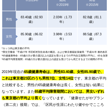
※2019年
期間
寿命
※2019年
※2015年
83.40歳（82.93
2.03年（1.73
82.8歳（81.1
男性
歳）
年）
歳）
85.90歳（86.02
3.98年（3.53
88.5歳（87.3
女性
歳）
年）
歳）
*カッコ内は東京都の平均
*厚生労働省「平成27年 市区町村別生命表の概況」および東京都福祉保健局「平成31年 都内各区
*65歳健康寿命：65歳の方が要介護2以上の認定を受けるまでの平均自立期間の平均に、65を加算
*65歳平均障害期間：65歳の方が要介護2以上の認定を受けてから死亡するまでの期間の平均
2019年現在の
65歳健康寿命は、男性83.40歳、女性85.90歳で、
これは東京都23区のうち男性7位、女性14位
です。東京都の平均
と比較すると、男性の65歳健康寿命は長く、女性は短い結果に
なっています。また
65歳平均障害期間においては、男女いずれ
も東京都の平均より長く
なっています。「健康せたがやプラン
（第二次）後期」では、「区民が生涯にわたり健やかでこころ