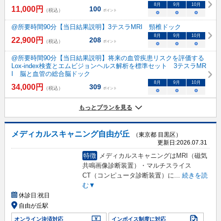
8
月
9
月
10
月
11,000
円
100
（税込）
ポイント
○
○
○
@所要時間90分【当日結果説明】3テスラMRI 頸椎ドック
8
月
9
月
10
月
22,900
円
208
（税込）
ポイント
○
○
○
@所要時間90分【当日結果説明】将来の血管疾患リスクを評価する
Lox-index検査とエムビジョンヘルス解析を標準セット 3テスラMR
I 脳と血管の総合脳ドック
8
月
9
月
10
月
34,000
円
309
（税込）
ポイント
○
○
○
もっとプランを見る
メディカルスキャニング自由が丘
（東京都 目黒区）
更新日:
2026.07.31
特徴
メディカルスキャニングはMRI（磁気
共鳴画像診断装置）・マルチスライス
CT（コンピュータ診断装置）に
...
続きを読
む▼
休診日:
祝日
自由が丘駅
オンライン決済対応
インボイス制度に対応