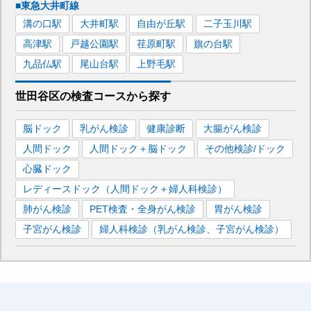
■東急大井町線
溝の口
駅
大井町
駅
自由が丘
駅
二子玉川
駅
高津
駅
戸越公園
駅
荏原町
駅
旗の台
駅
九品仏
駅
尾山台
駅
上野毛
駅
世田谷区
の
検査コースから探す
脳ドック
乳がん検診
健康診断
大腸がん検診
人間ドック
人間ドック＋脳ドック
その他検診/ドック
心臓ドック
レディースドック（人間ドック＋婦人科検診）
肺がん検診
PET検査・全身がん検診
胃がん検診
子宮がん検診
婦人科検診（乳がん検診、子宮がん検診）