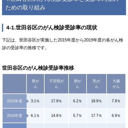
ための取り組み
4-1.世田谷区のがん検診受診率の現状
下記は、世田谷区が実施した2015年度から2019年度の各がん検
診の受診率の推移です。
世田谷区のがん検診受診率推移
胃が
子宮頸が
肺が
乳が
大腸
ん
ん
ん
ん
がん
2015年度
3.1％
17.9％
6.2％
19.9％
7.8％
2016年度
6.1％
14.8％
5.7％
17.7％
6.9％