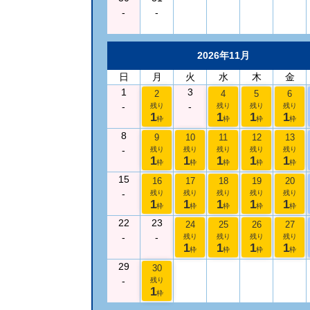
-
-
2026年11月
日
月
火
水
木
金
1
3
2
4
5
6
-
-
残り
残り
残り
残り
1
1
1
1
枠
枠
枠
枠
8
9
10
11
12
13
-
残り
残り
残り
残り
残り
1
1
1
1
1
枠
枠
枠
枠
枠
15
16
17
18
19
20
-
残り
残り
残り
残り
残り
1
1
1
1
1
枠
枠
枠
枠
枠
22
23
24
25
26
27
-
-
残り
残り
残り
残り
1
1
1
1
枠
枠
枠
枠
29
30
-
残り
1
枠