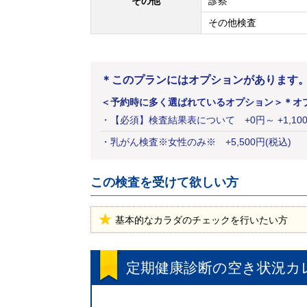
その他
診察
その他検査
＊このプランにはオプションがあります
＜予約時に多く選ばれているオプション＞
＊オ
・
【必須】検査結果表について
+
0
円
～ +1,1
・
乳がん検査※女性のみ※
+
5,500
円
(税込)
この検査を受けて欲しい方
基本的なカラダのチェックを行いたい方
定期健康診断
の空き状況カ