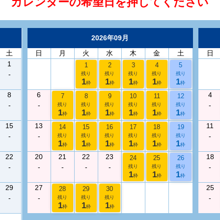
カレンダーの希望日を押してください
2026年09月
土
日
月
火
水
木
金
土
日
1
1
2
3
4
5
-
残り
残り
残り
残り
残り
1
1
1
1
1
枠
枠
枠
枠
枠
8
6
4
7
8
9
10
11
12
-
-
-
残り
残り
残り
残り
残り
残り
1
1
1
1
1
1
枠
枠
枠
枠
枠
枠
15
13
11
14
15
16
17
18
19
-
-
-
残り
残り
残り
残り
残り
残り
1
1
1
1
1
1
枠
枠
枠
枠
枠
枠
22
20
21
22
23
18
24
25
26
-
-
-
-
-
-
残り
残り
残り
1
1
1
枠
枠
枠
29
27
25
28
29
30
-
-
-
残り
残り
残り
1
1
1
枠
枠
枠