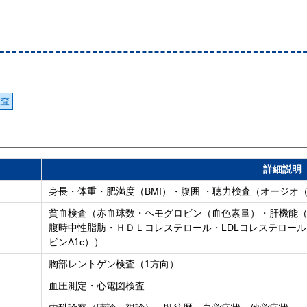
検査
詳細説明
身長・体重・肥満度（BMI）・腹囲 ・聴力検査（オージオ（10
貧血検査（赤血球数・ヘモグロビン（血色素量）・肝機能（GOT(A
腹時中性脂肪・ＨＤＬコレステロール・LDLコレステロール 
ビンA1c））
胸部レントゲン検査（1方向）
血圧測定・心電図検査