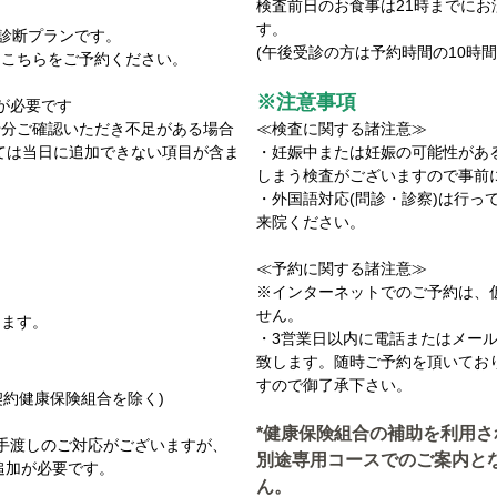
検査前日のお食事は21時までに
す。
康診断プランです。
(午後受診の方は予約時間の10時
こちらをご予約ください。
。
※注意事項
加が必要です
十分ご確認いただき不足がある場合
≪検査に関する諸注意≫
ては当日に追加できない項目が含ま
・妊娠中または妊娠の可能性があ
しまう検査がございますので事前
・外国語対応(問診・診察)は行っ
来院ください。
≪予約に関する諸注意≫
※インターネットでのご予約は、
せん。
します。
・3営業日以内に電話またはメー
致します。随時ご予約を頂いてお
すので御了承下さい。
契約健康保険組合を除く)
*健康保険組合の補助を利用さ
手渡しのご対応がございますが、
別途専用コースでのご案内と
の追加が必要です。
ん。