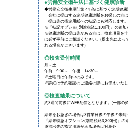
●労働安全衛生法に基づく健康診断
◆労働安全衛生規則第 44 条に基づく定期健
会社に提出する定期健康診断をお探しの方は
提出先の指定用紙への転記にも対応します
※『転記オプショ( 別途税込1,100円)』の追
※健康診断の提出先がある方は、検査項目を
は必ず事前にご相談ください。(提出先によっ
れる場合がございます)
◎検査受付時間
月～土
午前 9:00～ 午後 14:30～
※土曜日は午前中のみです。
※詳細は予約確認のご連絡の際にお伝えいた
◎検査結果について
約3週間前後にWEB配信となります。(一部の
結果をお急ぎの場合は3営業日後の午後の来院
『結果特急オプション(別途税込3,300円)』
※提出先の指定用紙がある場合は対象外