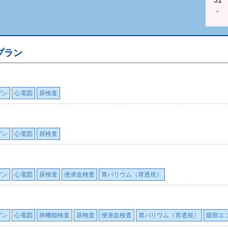
-
プラン
ゲン
心電図
尿検査
ゲン
心電図
尿検査
ゲン
心電図
尿検査
便潜血検査
胃バリウム（胃透視）
ゲン
心電図
肺機能検査
尿検査
便潜血検査
胃バリウム（胃透視）
腹部エ