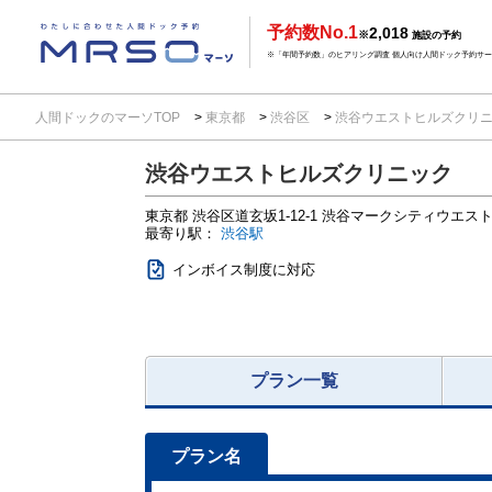
予約数No.1
2,018
※
施設の予約
※「年間予約数」のヒアリング調査 個人向け人間ドック予約サービ
人間ドックのマーソTOP
東京都
渋谷区
渋谷ウエストヒルズクリ
渋谷ウエストヒルズクリニック
東京都
渋谷区道玄坂1-12-1
渋谷マークシティウエスト1
最寄り駅：
渋谷駅
インボイス制度に対応
プラン一覧