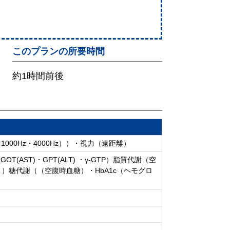
このプランの所要時間
約1時間前後
00Hz・4000Hz））・視力（遠距離）
ST)・GPT(ALT) ・γ-GTP）脂質代謝（空
）糖代謝（（空腹時血糖）・HbA1c（ヘモグロ