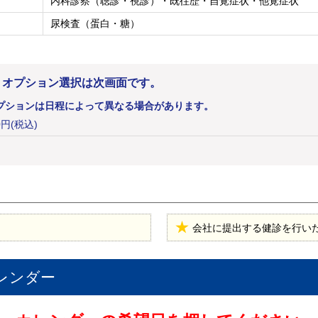
内科診察（聴診・視診）・既往歴・自覚症状・他覚症状
尿検査（蛋白・糖）
。オプション選択は次画面です。
プションは日程によって異なる場合があります。
00円(税込)
会社に提出する健診を行い
レンダー