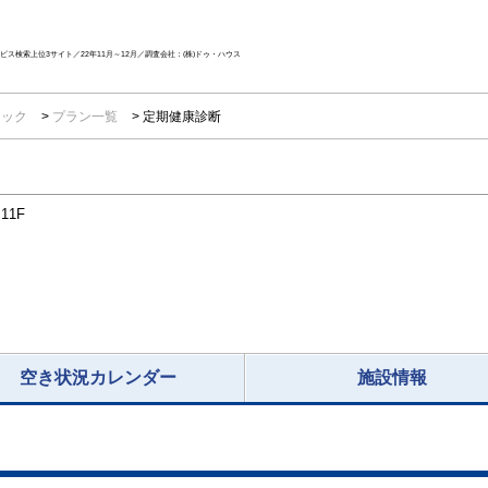
ス検索上位3サイト／22年11月～12月／調査会社：(株)ドゥ・ハウス
ニック
プラン一覧
定期健康診断
1F
空き状況カレンダー
施設情報