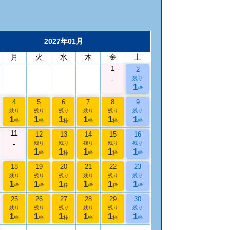
2027年01月
月
火
水
木
金
土
1
2
-
残り
1
枠
4
5
6
7
8
9
残り
残り
残り
残り
残り
残り
1
1
1
1
1
1
枠
枠
枠
枠
枠
枠
11
12
13
14
15
16
-
残り
残り
残り
残り
残り
1
1
1
1
1
枠
枠
枠
枠
枠
18
19
20
21
22
23
残り
残り
残り
残り
残り
残り
1
1
1
1
1
1
枠
枠
枠
枠
枠
枠
25
26
27
28
29
30
残り
残り
残り
残り
残り
残り
1
1
1
1
1
1
枠
枠
枠
枠
枠
枠