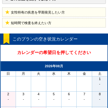
女性特有の疾患を早期発見したい方
短時間で検査を終えたい方
このプランの空き状況カレンダー
カレンダーの希望日を押してください
2026年08月
日
月
火
水
木
金
土
1
-
2
3
4
5
6
7
8
-
-
-
-
-
-
-