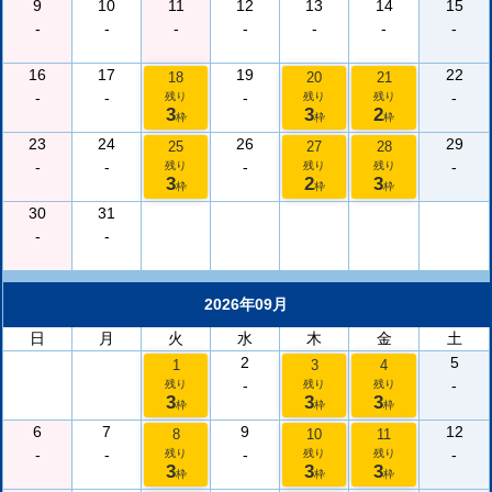
9
10
11
12
13
14
15
-
-
-
-
-
-
-
16
17
19
22
18
20
21
-
-
-
-
残り
残り
残り
3
3
2
枠
枠
枠
23
24
26
29
25
27
28
-
-
-
-
残り
残り
残り
3
2
3
枠
枠
枠
30
31
-
-
2026年09月
日
月
火
水
木
金
土
2
5
1
3
4
-
-
残り
残り
残り
3
3
3
枠
枠
枠
6
7
9
12
8
10
11
-
-
-
-
残り
残り
残り
3
3
3
枠
枠
枠