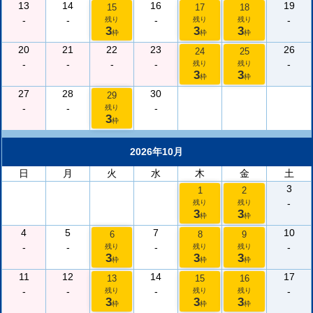
13
14
16
19
15
17
18
-
-
-
-
残り
残り
残り
3
3
3
枠
枠
枠
20
21
22
23
26
24
25
-
-
-
-
-
残り
残り
3
3
枠
枠
27
28
30
29
-
-
-
残り
3
枠
2026年10月
日
月
火
水
木
金
土
3
1
2
-
残り
残り
3
3
枠
枠
4
5
7
10
6
8
9
-
-
-
-
残り
残り
残り
3
3
3
枠
枠
枠
11
12
14
17
13
15
16
-
-
-
-
残り
残り
残り
3
3
3
枠
枠
枠