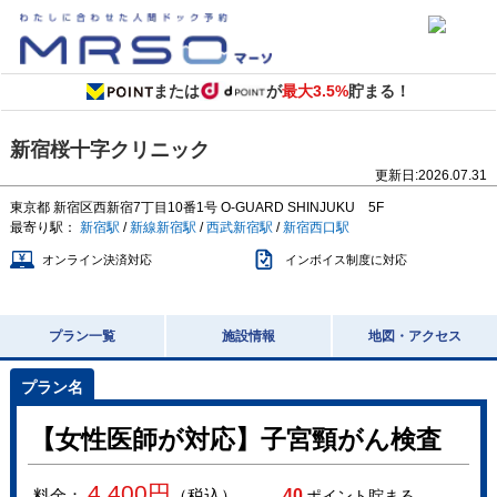
または
が
最大3.5%
貯まる！
新宿桜十字クリニック
更新日:
2026.07.31
東京都
新宿区西新宿7丁目10番1号
O-GUARD SHINJUKU 5F
最寄り駅：
新宿駅
/
新線新宿駅
/
西武新宿駅
/
新宿西口駅
オンライン決済対応
インボイス制度に対応
プラン一覧
施設情報
地図・アクセス
【女性医師が対応】子宮頸がん検査
4,400
円
料金：
（税込）
40
ポイント貯まる