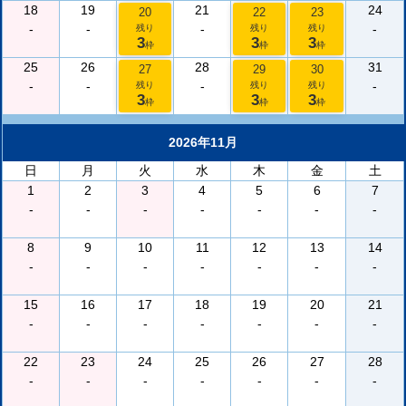
18
19
21
24
20
22
23
-
-
-
-
残り
残り
残り
3
3
3
枠
枠
枠
25
26
28
31
27
29
30
-
-
-
-
残り
残り
残り
3
3
3
枠
枠
枠
2026年11月
日
月
火
水
木
金
土
1
2
3
4
5
6
7
-
-
-
-
-
-
-
8
9
10
11
12
13
14
-
-
-
-
-
-
-
15
16
17
18
19
20
21
-
-
-
-
-
-
-
22
23
24
25
26
27
28
-
-
-
-
-
-
-