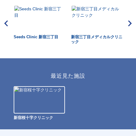
ェッ
Seeds Clinic 新宿三丁目
新宿三丁目メディカルクリニ
二
ック
ク
最近見た施設
新宿桜十字クリニック