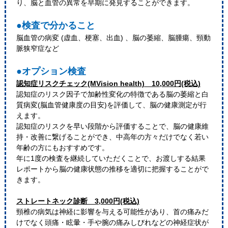
り、脳と血管の異常を早期に発見することができます。
●検査で分かること
脳血管の病変 (虚血、梗塞、出血) 、脳の萎縮、脳腫瘍、頸動
脈狭窄症など
●オプション検査
認知症リスクチェック(MVision health) 10,000円(税込)
認知症のリスク因子で加齢性変化の特徴である脳の萎縮と白
質病変(脳血管健康度の目安)を評価して、脳の健康測定が行
えます。
認知症のリスクを早い段階から評価することで、脳の健康維
持・改善に繋げることができ、中高年の方々だけでなく若い
年齢の方にもおすすめです。
年に1度の検査を継続していただくことで、お渡しする結果
レポートから脳の健康状態の推移を適切に把握することがで
きます。
ストレートネック診断 3,000円(税込)
頸椎の病気は神経に影響を与える可能性があり、首の痛みだ
けでなく頭痛・眩暈・手や腕の痛みしびれなどの神経症状が