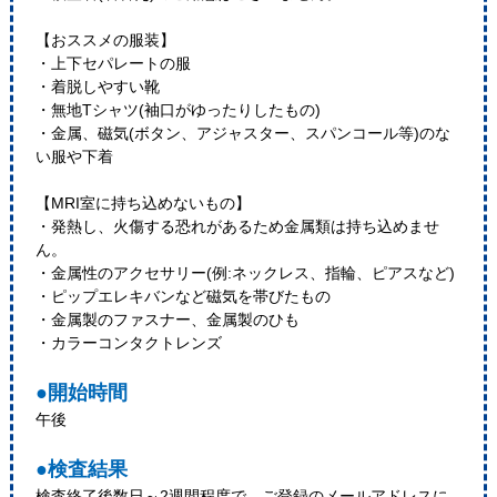
【おススメの服装】
・上下セパレートの服
・着脱しやすい靴
・無地Tシャツ(袖口がゆったりしたもの)
・金属、磁気(ボタン、アジャスター、スパンコール等)のな
い服や下着
【MRI室に持ち込めないもの】
・発熱し、火傷する恐れがあるため金属類は持ち込めませ
ん。
・金属性のアクセサリー(例:ネックレス、指輪、ピアスなど)​
・ピップエレキバンなど磁気を帯びたもの
・金属製のファスナー、金属製のひも
・カラーコンタクトレンズ
●開始時間
午後
●検査結果
検査終了後数日～2週間程度で、ご登録のメールアドレスに