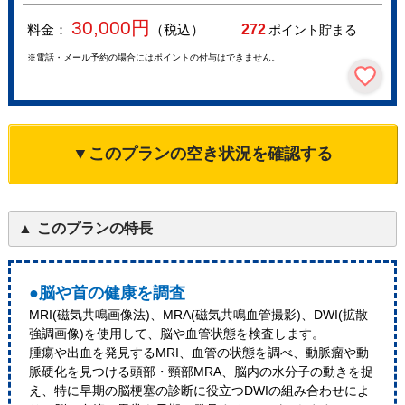
30,000
円
料金：
（税込）
272
ポイント貯まる
※電話・メール予約の場合にはポイントの付与はできません。
▼このプランの空き状況を確認する
このプランの特長
●脳や首の健康を調査
MRI(磁気共鳴画像法)、MRA(磁気共鳴血管撮影)、DWI(拡散
強調画像)を使⽤して、脳や血管状態を検査します。
腫瘍や出血を発見するMRI、血管の状態を調べ、動脈瘤や動
脈硬化を見つける頭部・頸部MRA、脳内の水分子の動きを捉
え、特に早期の脳梗塞の診断に役立つDWIの組み合わせによ