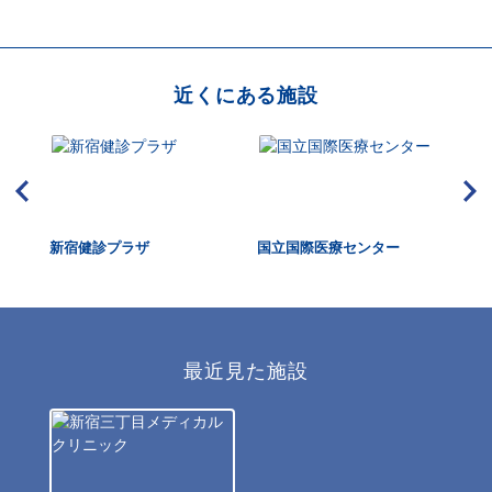
近くにある施設
新
新宿健診プラザ
国立国際医療センター
See
ック
最近見た施設