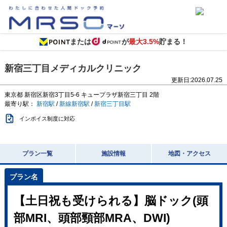
または
が
最大3.5%
貯まる！
新宿三丁目メディカルクリニック
更新日:
2026.07.25
東京都
新宿区新宿3丁目5-6
キュープラザ新宿三丁目 2階
最寄り駅：
新宿駅
/
新線新宿駅
/
新宿三丁目駅
インボイス制度に対応
プラン一覧
施設情報
地図・アクセス
【土日祝も受けられる】脳ドック(頭
部MRI、頭部頸部MRA、DWI)