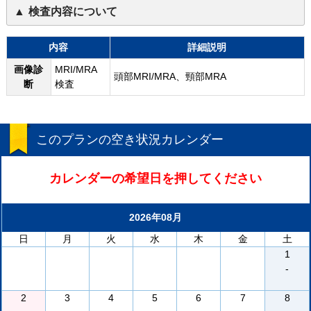
検査内容について
内容
詳細説明
画像診
MRI/MRA
頭部MRI/MRA、頸部MRA
断
検査
このプランの空き状況カレンダー
カレンダーの希望日を押してください
2026年08月
日
月
火
水
木
金
土
1
-
2
3
4
5
6
7
8